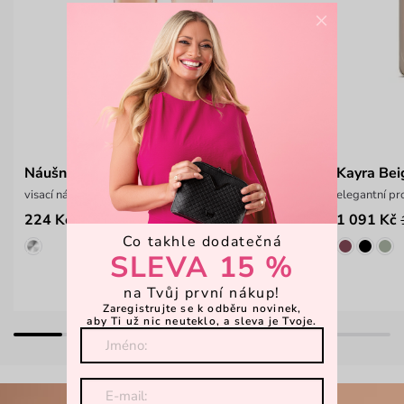
×
Náušnice Nyvella Rose Gold
Kayra Bei
visací náušnice s motivem srdíčka
elegantní pr
224 Kč
1 091 Kč
299 Kč
Co takhle dodatečná
SLEVA 15 %
na Tvůj první nákup!
Zaregistrujte se k odběru novinek,
aby Ti už nic neuteklo, a sleva je Tvoje.