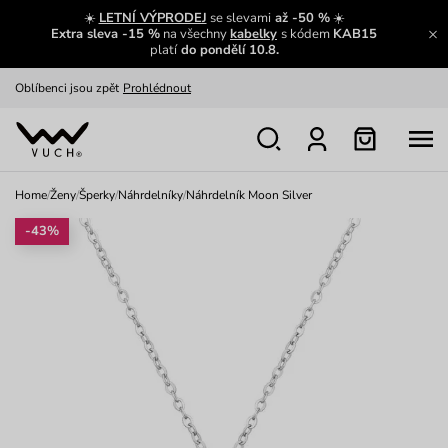
☀️
LETNÍ VÝPRODEJ
se slevami
až -50 %
☀️
Extra sleva -15 %
na všechny
kabelky
s kódem
KAB15
Výměna a vrácení zdarma
Zobrazit
platí
do pondělí 10.8.
Oblíbenci jsou zpět
Prohlédnout
Nech se inspirovat
Ukázat
Home
/
Ženy
/
Šperky
/
Náhrdelníky
/
Náhrdelník Moon Silver
-43%