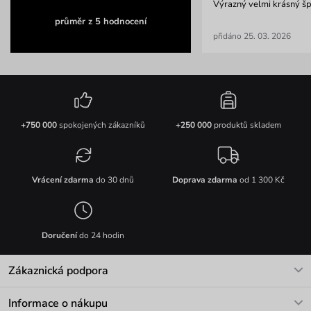
Výrazný velmi krásný š
průměr z 5 hodnocení
přidáno 25. 03. 2026
+750 000
spokojených zákazníků
+250 000
produktů skladem
Vrácení zdarma
do 30 dnů
Doprava zdarma
od 1 300 Kč
Doručení
do 24 hodin
Zákaznická podpora
V pracovních dnech Po-Pá: 8-17h
Informace o nákupu