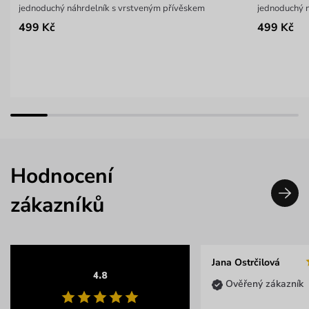
jednoduchý náhrdelník s vrstveným přívěskem
jednoduchý 
499 Kč
499 Kč
Hodnocení
zákazníků
Jana Ostrčilová
4.8
Ověřený zákazník