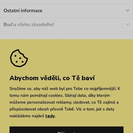
info@vuch.cz
Kontakt
Ostatní informace
+420 466 566 493
Doprava a platba
O nás
Buď u všeho zásadního!
Materiály a údržba
Kariéra
Nejčastější dotazy
Novinky
Slevy
Akce
Velkoobchod
Vrácení a reklamace
We Care
Odebírat
Pozáruční opravy
Dárkové poukazy
Zásady ochrany osobních údajů
zde
Vuchlook
Prodejny
Praha
Brno
Chrudim
Abychom věděli, co Tě baví
Snažíme se, aby náš web byl pro Tebe co nejpříjemnější. K
tomu nám pomáhají cookies. Sbírají data, díky kterým
můžeme personalizovat reklamy, sledovat, co Tě zajímá a
přizpůsobovat obsah přesně Tobě. Víc o tom, jak s daty
nakládáme najdeš
tady
.
Copyright © 2026 Vuch s.r.o. Všechna práva vyhrazena. Technicky zajišťuje
Simplia.cz