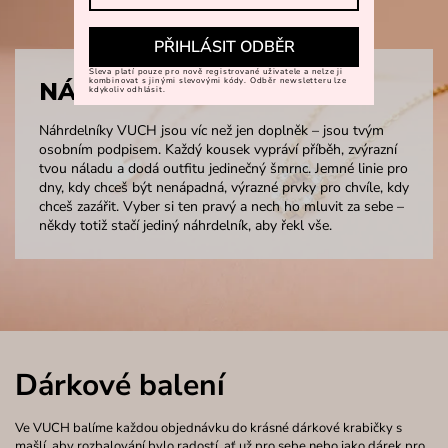
PŘIHLÁSIT ODBĚR
Sleva platí pouze pro nově registrované uživatele a nelze ji
kombinovat s jinými slevovými kódy. Odběr newsletteru lze
NÁHRDELNÍKY
kdykoliv odhlásit.
Náhrdelníky VUCH jsou víc než jen doplněk – jsou tvým
osobním podpisem. Každý kousek vypráví příběh, zvýrazní
tvou náladu a dodá outfitu jedinečný šmrnc. Jemné linie pro
dny, kdy chceš být nenápadná, výrazné prvky pro chvíle, kdy
chceš zazářit. Vyber si ten pravý a nech ho mluvit za sebe –
někdy totiž stačí jediný náhrdelník, aby řekl vše.
Dárkové balení
Ve VUCH balíme každou objednávku do krásné dárkové krabičky s
mašlí, aby rozbalování bylo radostí, ať už pro sebe nebo jako dárek pro