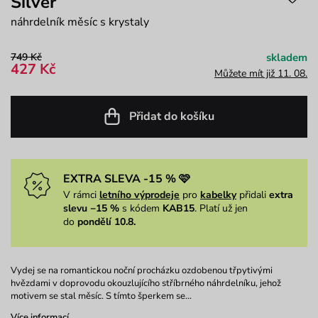
Silver
náhrdelník měsíc s krystaly
749 Kč
skladem
427 Kč
Můžete mít již 11. 08.
Přidat do košíku
EXTRA SLEVA -15 % 🩷
V rámci
letního výprodeje
pro
kabelky
přidali
extra
slevu −15 %
s kódem
KAB15
. Platí už jen
do
pondělí 10.8.
Vydej se na romantickou noční procházku ozdobenou třpytivými
hvězdami v doprovodu okouzlujícího stříbrného náhrdelníku, jehož
motivem se stal měsíc. S tímto šperkem se…
Více informací