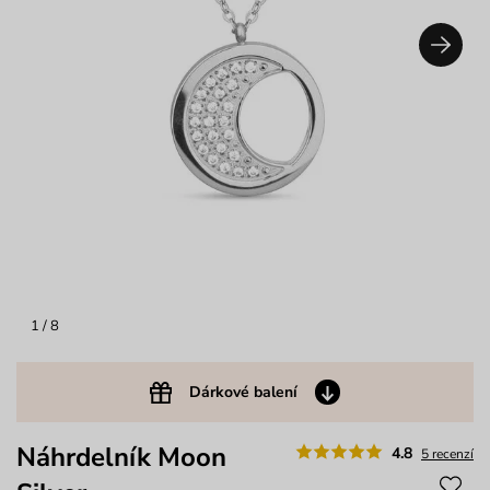
1
/ 8
Dárkové balení
Náhrdelník Moon
4.8
5 recenzí