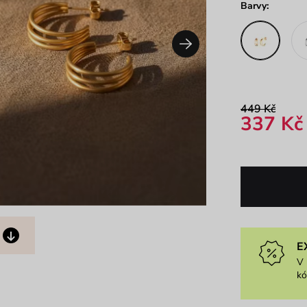
Barvy:
449 Kč
337 Kč
E
V 
k