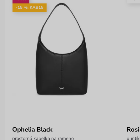
-15 %: KAB15
Ophelia Black
Rosi
prostorná kabelka na rameno
puntí