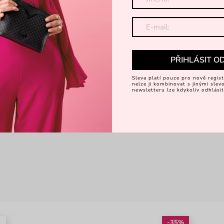
PŘIHLÁSIT O
Sleva platí pouze pro nově regist
nelze ji kombinovat s jinými sle
newsletteru lze kdykoliv odhlásit
é
-35%