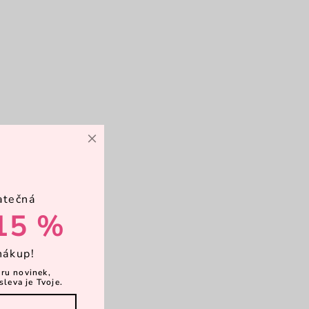
×
atečná
15 %
nákup!
ěru novinek,
sleva je Tvoje.