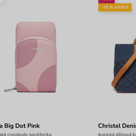
-15 %: KAB15
a Big Dot Pink
Christel Den
katá crossbody peněženka
ikonická džínová k