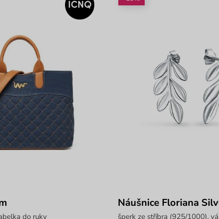
im
Náušnice Floriana Silv
abelka do ruky
šperk ze stříbra (925/1000), v