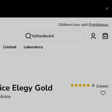
Výměna a vrácení zdarma
Zobrazit
Oblíbenci jsou zpět
Prohlédnout
Nech se inspirovat
Ukázat
Vyhledávání
Limited
Laboratory
ce Elegy Gold
5
3 recenzí
šnice