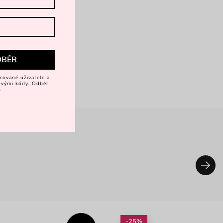
DBĚR
rované uživatele a
vovými kódy. Odběr
.
-25%