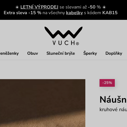
☀️
LETNÍ VÝPRODEJ
se slevami až
-50
% ☀️
Extra sleva -15 %
na všechny
kabelky
s kódem
KAB15
eněženky
Obuv
Sluneční brýle
Šperky
Doplňky
-25%
Náušni
kruhové náu