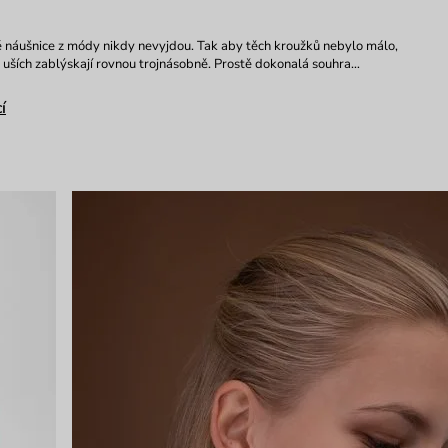
 náušnice z módy nikdy nevyjdou. Tak aby těch kroužků nebylo málo,
 uších zablýskají rovnou trojnásobně. Prostě dokonalá souhra…
í