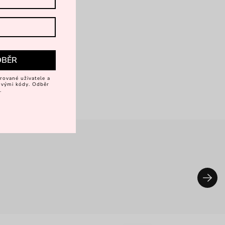
DBĚR
rované uživatele a
vovými kódy. Odběr
.