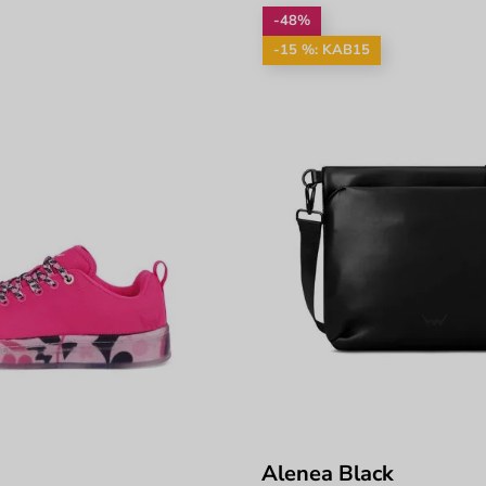
-48%
-15 %: KAB15
Alenea Black