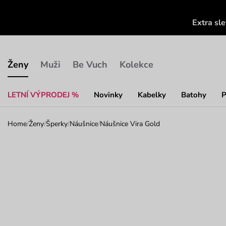
Extra sl
Ženy
Muži
Be Vuch
Kolekce
LETNÍ VÝPRODEJ %
Novinky
Kabelky
Batohy
P
Home
/
Ženy
/
Šperky
/
Náušnice
/
Náušnice Vira Gold