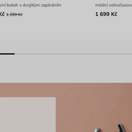
vní batoh s dvojitým zapínáním
módní volnočasov
Kč
1 699 Kč
1 299 Kč