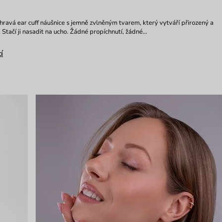
 hravá ear cuff náušnice s jemně zvlněným tvarem, který vytváří přirozený a
 Stačí ji nasadit na ucho. Žádné propíchnutí, žádné…
í