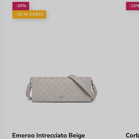
-30%
-25
-15 %: KAB15
Emeroo Intrecciato Beige
Corb