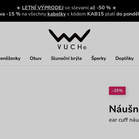
☀️
LETNÍ VÝPRODEJ
se slevami
až -50 %
☀️
eva -15 %
na všechny
kabelky
s kódem
KAB15
platí
do ponděl
eněženky
Obuv
Sluneční brýle
Šperky
Doplňky
-25%
Náušni
ear cuff náu