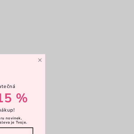
×
atečná
15 %
nákup!
ěru novinek,
sleva je Tvoje.