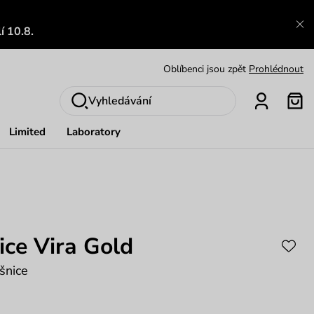
Zajímavosti ze světa Vuch:
Přečíst
í 10.8.
Výměna a vrácení zdarma
Zobrazit
Oblíbenci jsou zpět
Prohlédnout
Nech se inspirovat
Ukázat
Vyhledávání
Limited
Laboratory
ce Vira Gold
šnice