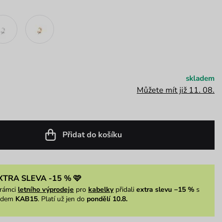
skladem
Můžete mít již 11. 08.
Přidat do košíku
XTRA SLEVA -15 % 🩷
rámci
letního výprodeje
pro
kabelky
přidali
extra slevu −15 %
s
ódem
KAB15
. Platí už jen do
pondělí 10.8.