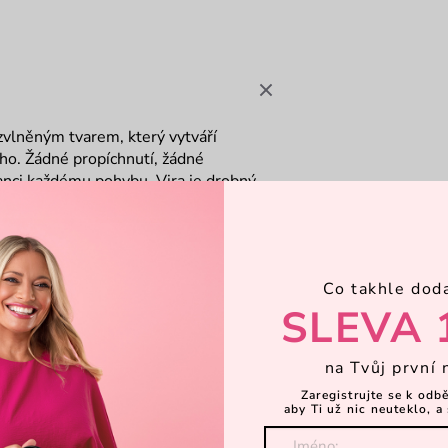
 zvlněným tvarem, který vytváří
cho. Žádné propíchnutí, žádné
anci každému pohybu. Vira je drobný
Co takhle dod
SLEVA 
na Tvůj první 
Zaregistrujte se k odb
aby Ti už nic neuteklo, a 