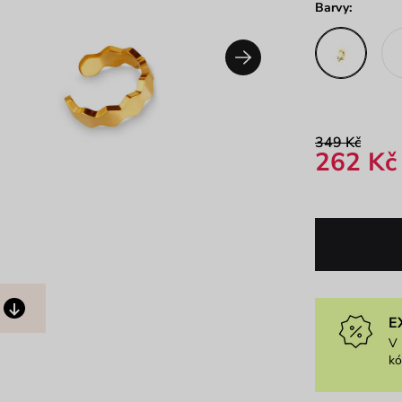
Barvy:
349 Kč
262 Kč
E
V 
k