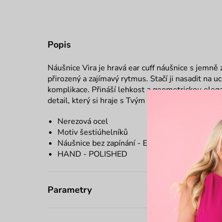
Popis
Náušnice Vira je hravá ear cuff náušnice s jemně
přirozený a zajímavý rytmus.
Stačí ji nasadit na u
komplikace. Přináší lehkost a geometrickou eleg
detail, který si hraje s Tvým stylem.
Nerezová ocel
Motiv šestiúhelníků
Náušnice bez zapínání - Ear cuff
HAND - POLISHED
Parametry