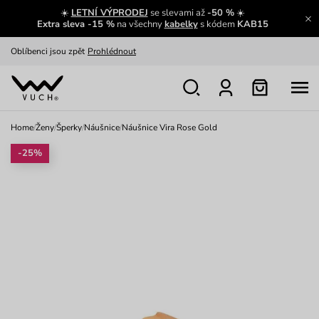
☀️
LETNÍ VÝPRODEJ
se slevami až
-50 %
☀️
Výměna a vrácení zdarma
Zobrazit
Extra sleva -15 %
na všechny
kabelky
s kódem
KAB15
Oblíbenci jsou zpět
Prohlédnout
Nech se inspirovat
Ukázat
Home
/
Ženy
/
Šperky
/
Náušnice
/
Náušnice Vira Rose Gold
-25%