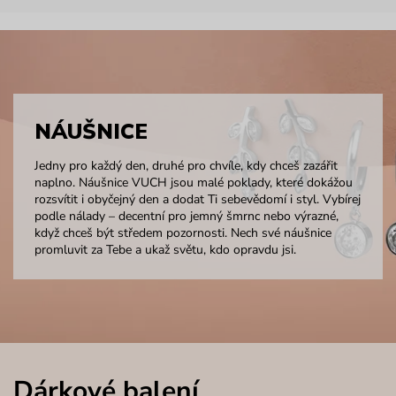
NÁUŠNICE
Jedny pro každý den, druhé pro chvíle, kdy chceš zazářit
naplno. Náušnice VUCH jsou malé poklady, které dokážou
rozsvítit i obyčejný den a dodat Ti sebevědomí i styl. Vybírej
podle nálady – decentní pro jemný šmrnc nebo výrazné,
když chceš být středem pozornosti. Nech své náušnice
promluvit za Tebe a ukaž světu, kdo opravdu jsi.
Dárkové balení