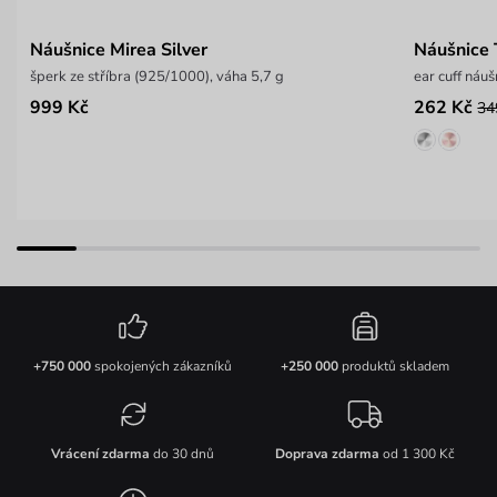
Náušnice Mirea Silver
Náušnice 
šperk ze stříbra (925/1000), váha 5,7 g
ear cuff náuš
999 Kč
262 Kč
34
+750 000
spokojených zákazníků
+250 000
produktů skladem
Vrácení zdarma
do 30 dnů
Doprava zdarma
od 1 300 Kč