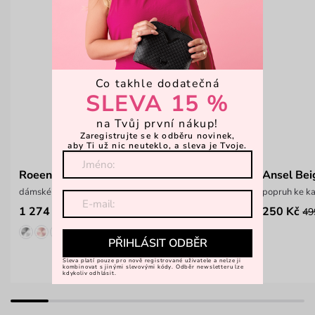
Co takhle dodatečná
SLEVA 15 %
na Tvůj první nákup!
Zaregistrujte se k odběru novinek,
aby Ti už nic neuteklo, a sleva je Tvoje.
Roeen Gold
Ansel Bei
dámské náramkové hodinky s krystaly
popruh ke k
1 274 Kč
250 Kč
1 699 Kč
49
PŘIHLÁSIT ODBĚR
Sleva platí pouze pro nově registrované uživatele a nelze ji
kombinovat s jinými slevovými kódy. Odběr newsletteru lze
kdykoliv odhlásit.