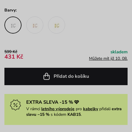
Barvy:
599 Kč
skladem
431 Kč
Můžete mít již 10. 08.
Přidat do košíku
EXTRA SLEVA -15 % 🩷
V rámci
letního výprodeje
pro
kabelky
přidali
extra
slevu −15 %
s kódem
KAB15
.