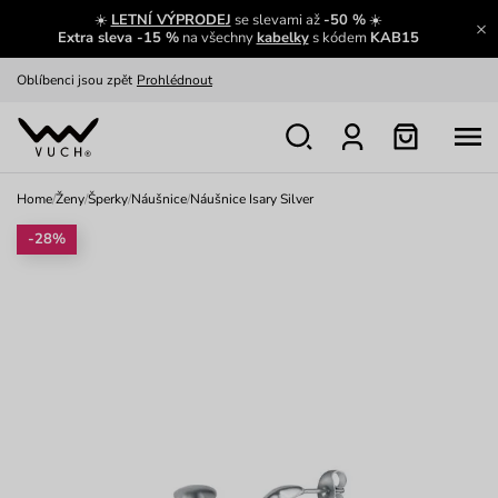
☀️
LETNÍ VÝPRODEJ
se slevami až
-50 %
☀️
Výměna a vrácení zdarma
Zobrazit
Extra sleva -15 %
na všechny
kabelky
s kódem
KAB15
Oblíbenci jsou zpět
Prohlédnout
Nech se inspirovat
Ukázat
Home
/
Ženy
/
Šperky
/
Náušnice
/
Náušnice Isary Silver
-28%