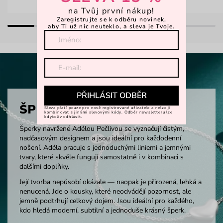
na Tvůj první nákup!
Zaregistrujte se k odběru novinek,
aby Ti už nic neuteklo, a sleva je Tvoje.
PŘIHLÁSIT ODBĚR
ŠPERKY
Sleva platí pouze pro nově registrované uživatele a nelze ji
kombinovat s jinými slevovými kódy. Odběr newsletteru lze
kdykoliv odhlásit.
Šperky navržené Adélou Pečlivou se vyznačují čistým,
nadčasovým designem a jsou ideální pro každodenní
nošení. Adéla pracuje s jednoduchými liniemi a jemnými
tvary, které skvěle fungují samostatně i v kombinaci s
dalšími doplňky.
Její tvorba nepůsobí okázale — naopak je přirozená, lehká a
nenucená. Jde o kousky, které neodvádějí pozornost, ale
jemně podtrhují celkový dojem. Jsou ideální pro každého,
kdo hledá moderní, subtilní a jednoduše krásný šperk.