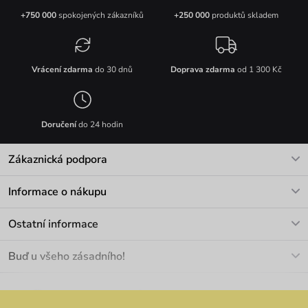
+750 000
spokojených zákazníků
+250 000
produktů skladem
Vrácení zdarma
do 30 dnů
Doprava zdarma
od 1 300 Kč
Doručení
do 24 hodin
Zákaznická podpora
V pracovních dnech Po-Pá: 8-17h
Informace o nákupu
info@vuch.cz
Kontakt
Ostatní informace
+420 466 566 493
Doprava a platba
O nás
Buď u všeho zásadního!
Materiály a údržba
Kariéra
Nejčastější dotazy
Novinky
Slevy
Akce
Velkoobchod
Vrácení a reklamace