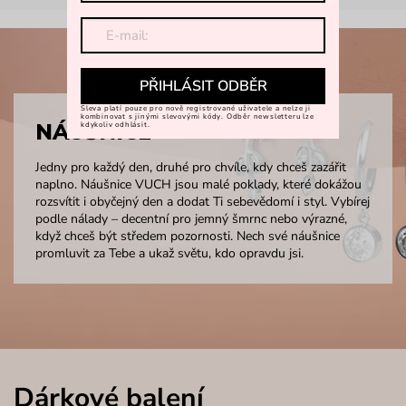
PŘIHLÁSIT ODBĚR
Sleva platí pouze pro nově registrované uživatele a nelze ji
kombinovat s jinými slevovými kódy. Odběr newsletteru lze
NÁUŠNICE
kdykoliv odhlásit.
Jedny pro každý den, druhé pro chvíle, kdy chceš zazářit
naplno. Náušnice VUCH jsou malé poklady, které dokážou
rozsvítit i obyčejný den a dodat Ti sebevědomí i styl. Vybírej
podle nálady – decentní pro jemný šmrnc nebo výrazné,
když chceš být středem pozornosti. Nech své náušnice
promluvit za Tebe a ukaž světu, kdo opravdu jsi.
Dárkové balení