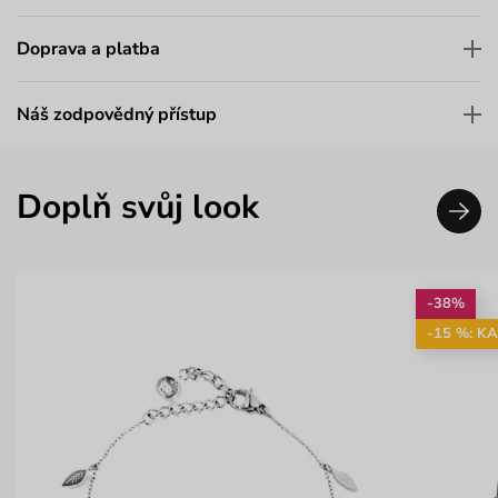
Doprava a platba
Náš zodpovědný přístup
Doplň svůj look
-38%
-15 %: K