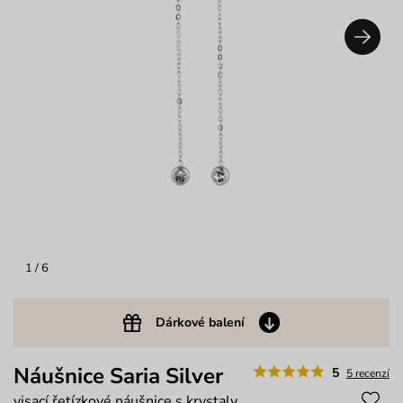
1
/ 6
Dárkové balení
Náušnice Saria Silver
5
5 recenzí
visací řetízkové náušnice s krystaly