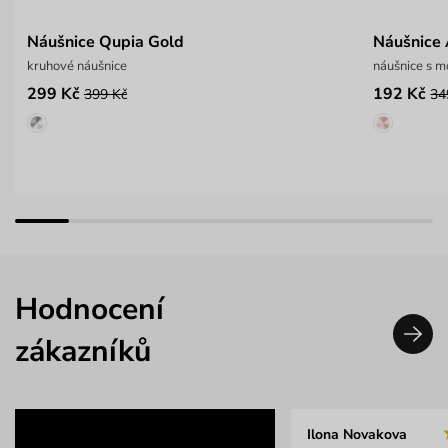
Náušnice Qupia Gold
Náušnice 
kruhové náušnice
náušnice s m
299 Kč
192 Kč
399 Kč
34
Hodnocení
zákazníků
Ilona Novakova