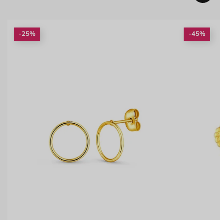
-25%
-45%