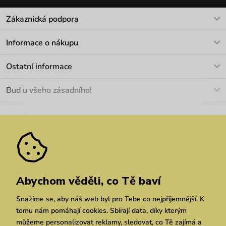
Zákaznická podpora
V pracovních dnech Po-Pá: 8-17h
Informace o nákupu
info@vuch.cz
Kontakt
Ostatní informace
+420 466 566 493
Doprava a platba
O nás
Buď u všeho zásadního!
Materiály a údržba
Kariéra
Nejčastější dotazy
Novinky
Slevy
Akce
Velkoobchod
Vrácení a reklamace
We Care
Odebírat
Pozáruční opravy
Dárkové poukazy
Zásady ochrany osobních údajů
zde
Vuchlook
Prodejny
Praha
Brno
Chrudim
Abychom věděli, co Tě baví
Snažíme se, aby náš web byl pro Tebe co nejpříjemnější. K
tomu nám pomáhají cookies. Sbírají data, díky kterým
můžeme personalizovat reklamy, sledovat, co Tě zajímá a