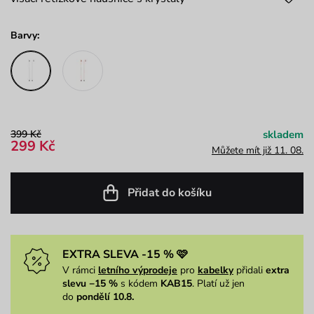
Barvy:
399 Kč
skladem
299 Kč
Můžete mít již 11. 08.
Přidat do košíku
EXTRA SLEVA -15 % 🩷
V rámci
letního výprodeje
pro
kabelky
přidali
extra
slevu −15 %
s kódem
KAB15
. Platí už jen
do
pondělí 10.8.