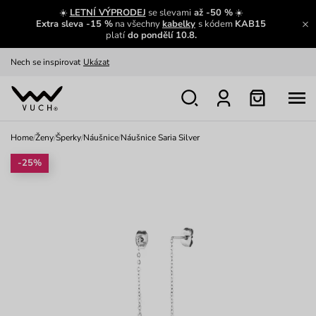
Výměna a vrácení zdarma
Zobrazit
☀️
LETNÍ VÝPRODEJ
se slevami
až -50 %
☀️
Extra sleva -15 %
na všechny
kabelky
s kódem
KAB15
Oblíbenci jsou zpět
Prohlédnout
platí
do pondělí 10.8.
Nech se inspirovat
Ukázat
Home
/
Ženy
/
Šperky
/
Náušnice
/
Náušnice Saria Silver
-25%