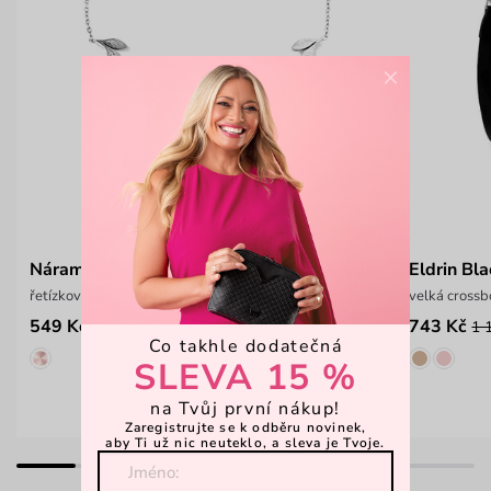
×
Náramek Gleam Silver
Eldrin Bl
řetízkový náramek s motivem lístků
velká cross
549 Kč
743 Kč
1 
Co takhle dodatečná
SLEVA 15 %
na Tvůj první nákup!
Zaregistrujte se k odběru novinek,
aby Ti už nic neuteklo, a sleva je Tvoje.