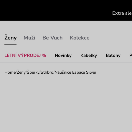
Extra sl
Ženy
Muži
Be Vuch
Kolekce
LETNÍ VÝPRODEJ %
Novinky
Kabelky
Batohy
P
Home
/
Ženy
/
Šperky
/
Stříbro
/
Náušnice Espace Silver