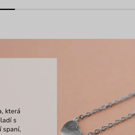
, která
 ladí s
 spaní,