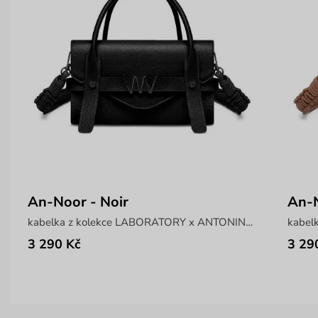
An-Noor - Noir
An-N
kabelka z kolekce LABORATORY x ANTONIN SIMON
3 290 Kč
3 29