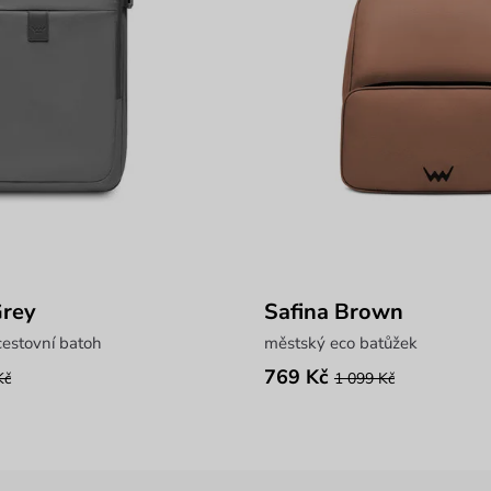
Grey
Safina Brown
cestovní batoh
městský eco batůžek
769 Kč
Kč
1 099 Kč