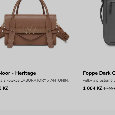
oor - Heritage
Foppe Dark 
kabelka z kolekce LABORATORY x ANTONIN SIMON
velký a prostorný 
0 Kč
1 004 Kč
1 499 