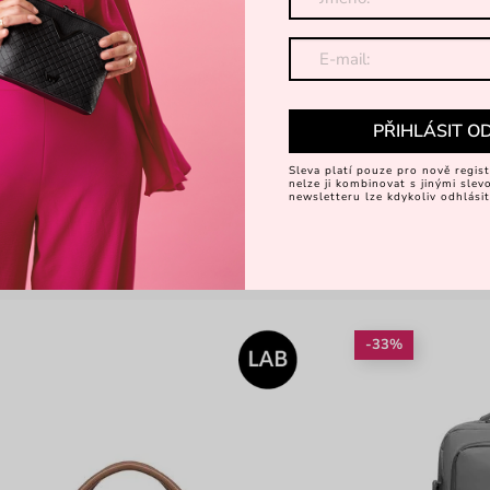
PŘIHLÁSIT O
Sleva platí pouze pro nově regist
nelze ji kombinovat s jinými sle
newsletteru lze kdykoliv odhlásit
-33%