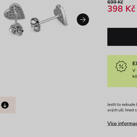
699 Kč
398 Kč
E
V 
k
Jestli to nebude
svých uší, hned s
Více informac