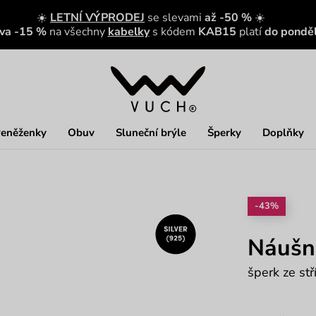
☀️
LETNÍ VÝPRODEJ
se slevami
až -50 %
☀️
eva -15 %
na všechny
kabelky
s kódem
KAB15
platí
do ponděl
eněženky
Obuv
Sluneční brýle
Šperky
Doplňky
-43%
Náušni
šperk ze st