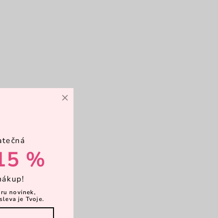
×
atečná
15 %
nákup!
ěru novinek,
sleva je Tvoje.