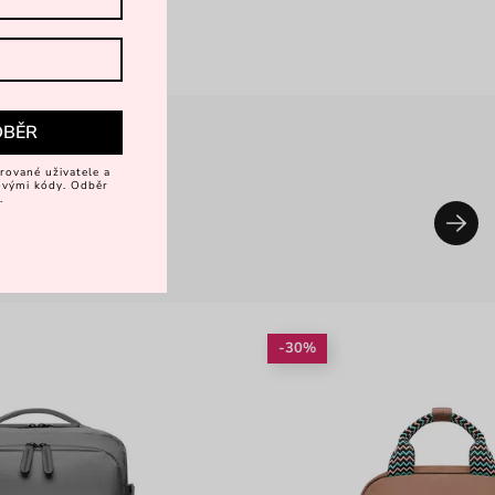
DBĚR
rované uživatele a
vovými kódy. Odběr
.
-30%