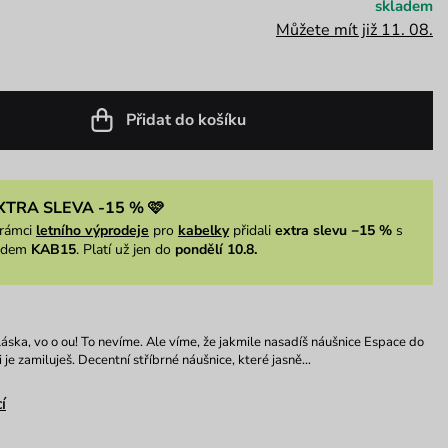
skladem
Můžete mít již 11. 08.
Přidat do košíku
XTRA SLEVA -15 % 🩷
rámci
letního výprodeje
pro
kabelky
přidali
extra slevu −15 %
s
ódem
KAB15
. Platí už jen do
pondělí 10.8.
 láska, vo o ou! To nevíme. Ale víme, že jakmile nasadíš náušnice Espace do
i je zamiluješ. Decentní stříbrné náušnice, které jasně…
í