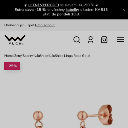
Zajímavosti ze světa Vuch:
Přečíst
☀️
LETNÍ VÝPRODEJ
se slevami
až -50 %
☀️
Extra sleva -15 %
na všechny
kabelky
s kódem
KAB15
Výměna a vrácení zdarma
Zobrazit
platí
do pondělí 10.8.
Oblíbenci jsou zpět
Prohlédnout
Nech se inspirovat
Ukázat
Home
/
Ženy
/
Šperky
/
Náušnice
/
Náušnice Linga Rose Gold
-25%