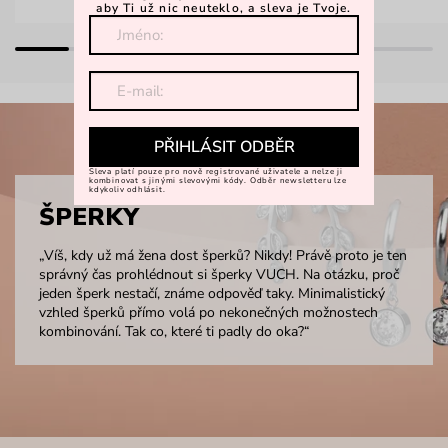
aby Ti už nic neuteklo, a sleva je Tvoje.
PŘIHLÁSIT ODBĚR
Sleva platí pouze pro nově registrované uživatele a nelze ji
kombinovat s jinými slevovými kódy. Odběr newsletteru lze
kdykoliv odhlásit.
ŠPERKY
„Víš, kdy už má žena dost šperků? Nikdy! Právě proto je ten
správný čas prohlédnout si šperky VUCH. Na otázku, proč
jeden šperk nestačí, známe odpověď taky. Minimalistický
vzhled šperků přímo volá po nekonečných možnostech
kombinování. Tak co, které ti padly do oka?“