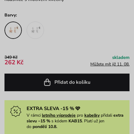
Barvy:
349 Kč
skladem
262 Kč
Můžete mít již 11. 08.
Přidat do košíku
EXTRA SLEVA -15 % 🩷
V rámci
letního výprodeje
pro
kabelky
přidali
extra
slevu −15 %
s kódem
KAB15
. Platí už jen
do
pondělí 10.8.