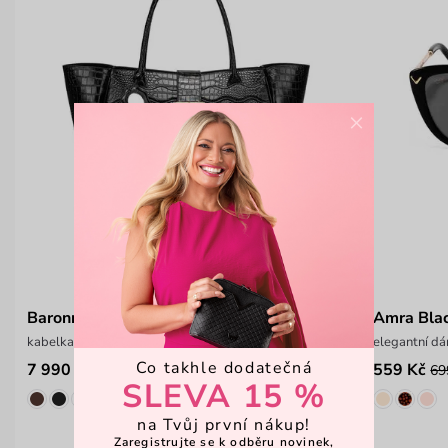
×
Baronne Black Croco
Amra Bla
kabelka z kolekce ABODI × VUCH LAB
elegantní dá
Co takhle dodatečná
7 990 Kč
559 Kč
69
SLEVA 15 %
na Tvůj první nákup!
Zaregistrujte se k odběru novinek,