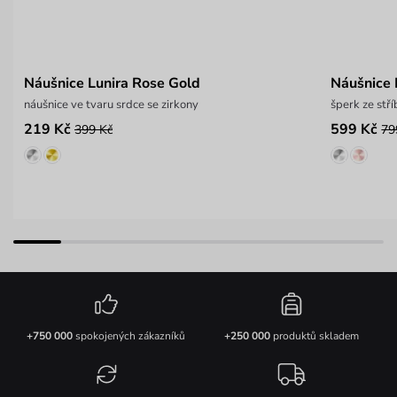
Náušnice Lunira Rose Gold
Náušnice 
náušnice ve tvaru srdce se zirkony
219 Kč
599 Kč
399 Kč
79
+750 000
spokojených zákazníků
+250 000
produktů skladem