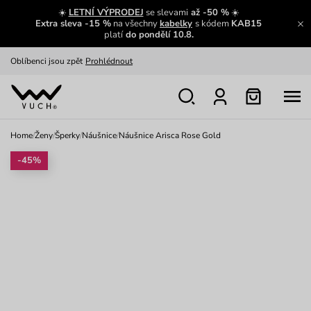
Zajímavosti ze světa Vuch:
Přečíst
☀️
LETNÍ VÝPRODEJ
se slevami
až -50 %
☀️
Extra sleva -15 %
na všechny
kabelky
s kódem
KAB15
Výměna a vrácení zdarma
Zobrazit
platí
do pondělí 10.8.
Oblíbenci jsou zpět
Prohlédnout
Nech se inspirovat
Ukázat
Home
/
Ženy
/
Šperky
/
Náušnice
/
Náušnice Arisca Rose Gold
-45%