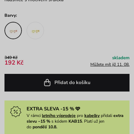
Barvy:
349 Kč
skladem
192 Kč
Můžete mít již 11. 08.
Přidat do košíku
EXTRA SLEVA -15 % 🩷
V rámci
letního výprodeje
pro
kabelky
přidali
extra
slevu −15 %
s kódem
KAB15
. Platí už jen
do
pondělí 10.8.