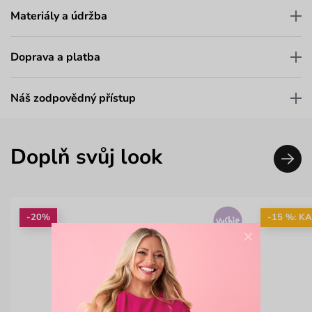
Materiály a údržba
Doprava a platba
Náš zodpovědný přístup
Doplň svůj look
-20%
-15 %: K
×