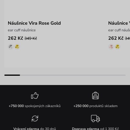
Náušnice Vira Rose Gold
Náušnice V
ear cuff náušnice
ear cuff náuš
262 Kč
262 Kč
349 Kč
34
+750 000
spokojených zákazníků
+250 000
produktů skladem
Vrácení zdarma
do 30 dnů
Doprava zdarma
od 1 300 Kč