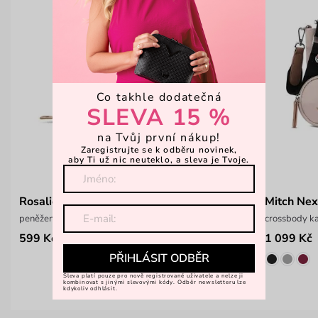
Co takhle dodatečná
SLEVA 15 %
na Tvůj první nákup!
Zaregistrujte se k odběru novinek,
aby Ti už nic neuteklo, a sleva je Tvoje.
Rosalie Zipper Wallet
Mitch Nex
peněženka na zip Vushie
crossbody ka
599 Kč
1 099 Kč
749 Kč
PŘIHLÁSIT ODBĚR
Sleva platí pouze pro nově registrované uživatele a nelze ji
kombinovat s jinými slevovými kódy. Odběr newsletteru lze
kdykoliv odhlásit.