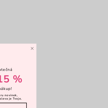
×
atečná
15 %
nákup!
ěru novinek,
sleva je Tvoje.