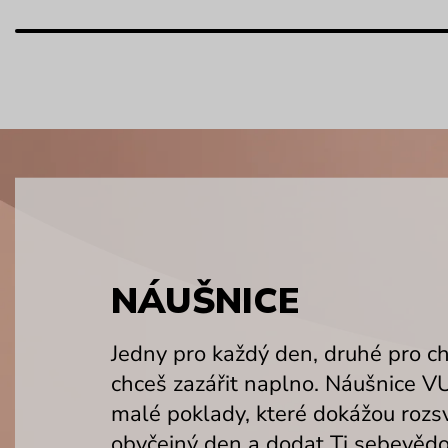
NÁUŠNICE
Jedny pro každý den, druhé pro ch
chceš zazářit naplno. Náušnice V
malé poklady, které dokážou rozsví
obyčejný den a dodat Ti sebevědom