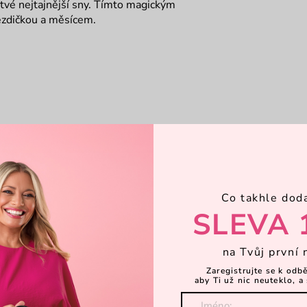
y tvé nejtajnější sny. Tímto magickým
ězdičkou a měsícem.
Co takhle dod
SLEVA 
na Tvůj první 
Zaregistrujte se k odb
aby Ti už nic neuteklo, a 