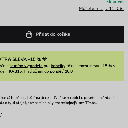
skladem
Můžete mít již 11. 08.
Přidat do košíku
XTRA SLEVA -15 % 🩷
rámci
letního výprodeje
pro
kabelky
přidali
extra slevu −15 %
s
ódem
KAB15
. Platí už jen do
pondělí 10.8.
e horká letní noc. Ležíš na dece a díváš se na oblohu posetou hvězdami.
 a ty si přeješ, aby se ti splnily tvé nejtajnější sny. Tímto…
í