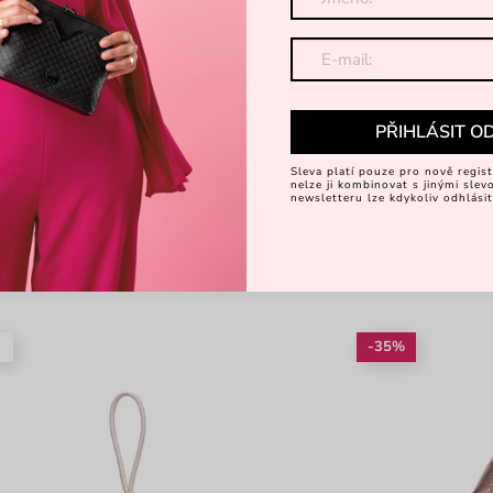
PŘIHLÁSIT O
Sleva platí pouze pro nově regist
nelze ji kombinovat s jinými sle
newsletteru lze kdykoliv odhlásit
é
-35%