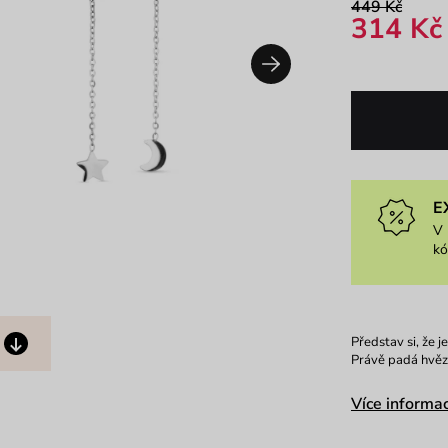
449 Kč
314 Kč
E
V 
k
Představ si, že j
Právě padá hvězda
Více informac