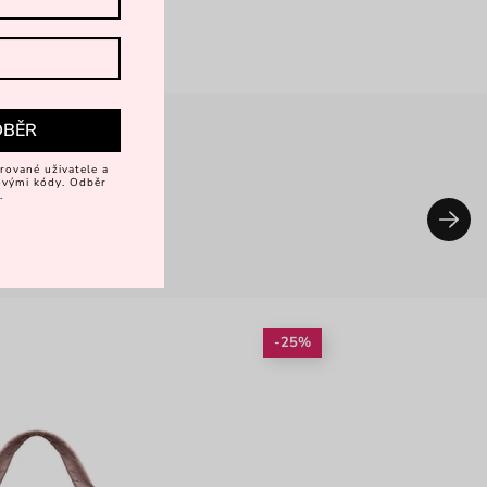
DBĚR
rované uživatele a
vovými kódy. Odběr
.
-25%