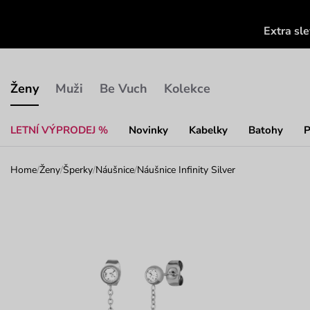
Extra sl
Ženy
Muži
Be Vuch
Kolekce
LETNÍ VÝPRODEJ %
Novinky
Kabelky
Batohy
P
Home
/
Ženy
/
Šperky
/
Náušnice
/
Náušnice Infinity Silver