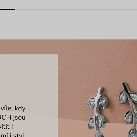
víle, kdy
UCH jsou
tit i
í i styl.