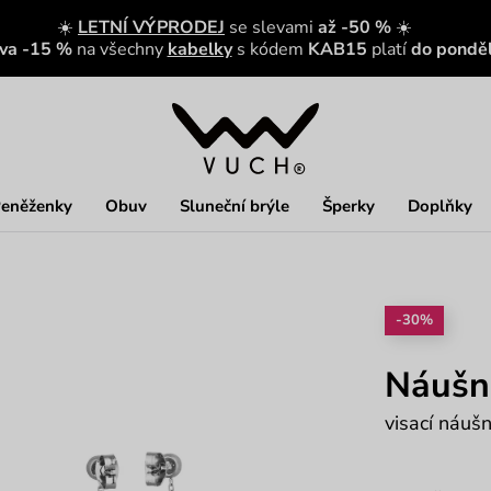
☀️
LETNÍ VÝPRODEJ
se slevami
až -50 %
☀️
eva -15 %
na všechny
kabelky
s kódem
KAB15
platí
do ponděl
eněženky
Obuv
Sluneční brýle
Šperky
Doplňky
-30%
Náušni
visací náuš