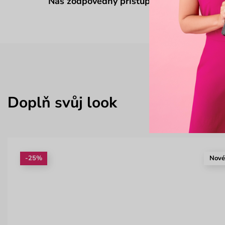
Náš zodpovědný přístup
Doplň svůj look
-25%
Nov