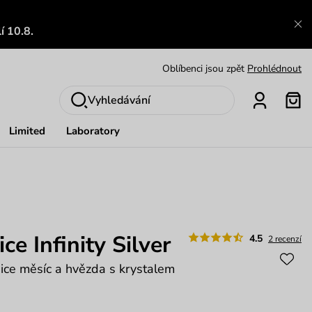
Zajímavosti ze světa Vuch:
Přečíst
í 10.8.
Výměna a vrácení zdarma
Zobrazit
Oblíbenci jsou zpět
Prohlédnout
Nech se inspirovat
Ukázat
Vyhledávání
Limited
Laboratory
ce Infinity Silver
4.5
2 recenzí
nice měsíc a hvězda s krystalem