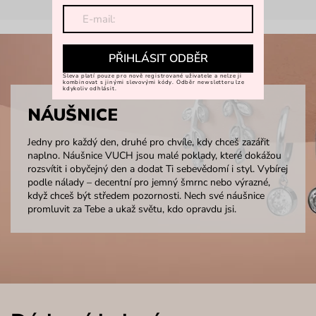
PŘIHLÁSIT ODBĚR
Sleva platí pouze pro nově registrované uživatele a nelze ji
kombinovat s jinými slevovými kódy. Odběr newsletteru lze
kdykoliv odhlásit.
NÁUŠNICE
Jedny pro každý den, druhé pro chvíle, kdy chceš zazářit
naplno. Náušnice VUCH jsou malé poklady, které dokážou
rozsvítit i obyčejný den a dodat Ti sebevědomí i styl. Vybírej
podle nálady – decentní pro jemný šmrnc nebo výrazné,
když chceš být středem pozornosti. Nech své náušnice
promluvit za Tebe a ukaž světu, kdo opravdu jsi.