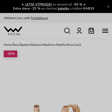
☀️
LETNÍ VÝPRODEJ
se slevami až
-50 %
☀️
Výměna a vrácení zdarma
Zobrazit
Extra sleva -15 %
na všechny
kabelky
s kódem
KAB15
Oblíbenci jsou zpět
Prohlédnout
Nech se inspirovat
Ukázat
Home
/
Ženy
/
Šperky
/
Náušnice
/
Náušnice Manilla Rose Gold
-25%