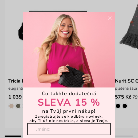
×
Tricia Black
Nurit SC 
elegantní ledvinka s nastavitelným popruhem
pletená šála
Co takhle dodatečná
1 039 Kč
575 Kč
1 299 Kč
79
SLEVA 15 %
na Tvůj první nákup!
Zaregistrujte se k odběru novinek,
aby Ti už nic neuteklo, a sleva je Tvoje.