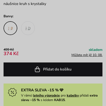
náušnice kruh s krystalky
Barvy:
499 Kč
skladem
374 Kč
Můžete mít již 10. 08.
Přidat do košíku
EXTRA SLEVA -15 % 🩷
V rámci
letního výprodeje
pro
kabelky
přidali
extra
slevu −15 %
s kódem
KAB15
.