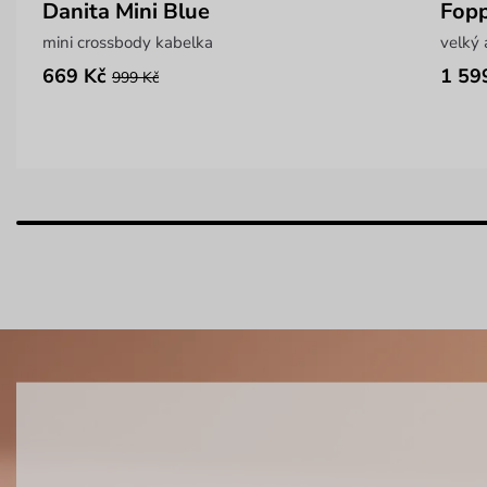
Danita Mini Blue
Fopp
mini crossbody kabelka
velký 
669 Kč
1 59
999 Kč