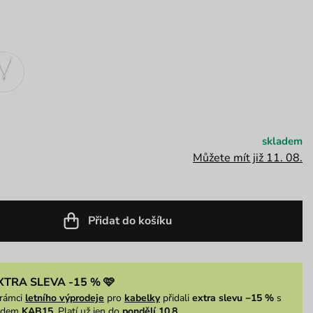
skladem
Můžete mít již 11. 08.
Přidat do košíku
XTRA SLEVA -15 % 🩷
rámci
letního výprodeje
pro
kabelky
přidali
extra slevu −15 %
s
ódem
KAB15
. Platí už jen do
pondělí 10.8.