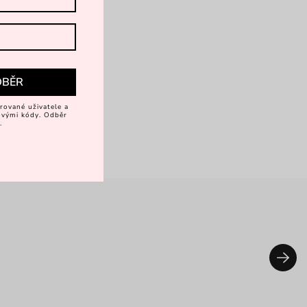
DBĚR
rované uživatele a
vovými kódy. Odběr
.