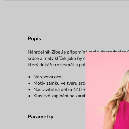
Popis
Náhrdelník
Zibella
připomíná malé dobrodružství 
srdce a malý klíček jako by čekaly, až je otevřeš
který dokáže rozesmát a potěšit jen tak, bez velk
Nerezová ocel
Motiv zámku ve tvaru srdce s klíčkem
Nastavitelná délka 440 + 30 mm
Klasické zapínání na karabinu
Parametry