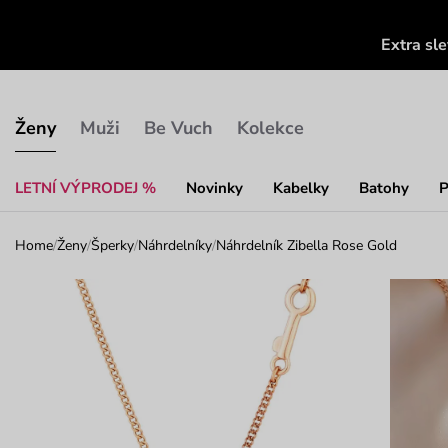
Extra sl
Ženy
Muži
Be Vuch
Kolekce
LETNÍ VÝPRODEJ %
Novinky
Kabelky
Batohy
P
Home
/
Ženy
/
Šperky
/
Náhrdelníky
/
Náhrdelník Zibella Rose Gold