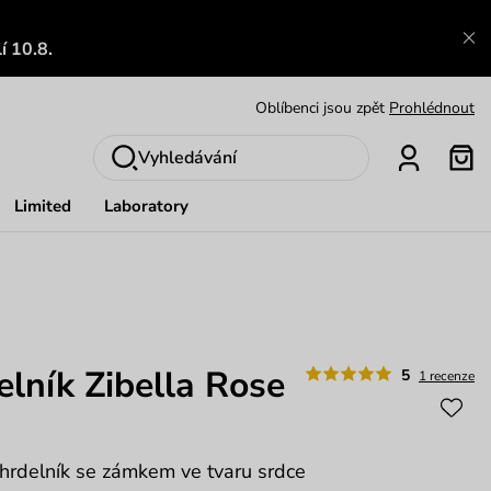
Výměna a vrácení zdarma
Zobrazit
í 10.8.
Oblíbenci jsou zpět
Prohlédnout
Nech se inspirovat
Ukázat
Vyhledávání
Limited
Laboratory
lník Zibella Rose
5
1 recenze
áhrdelník se zámkem ve tvaru srdce