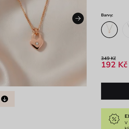
Barvy:
349 Kč
192 Kč
E
V 
k