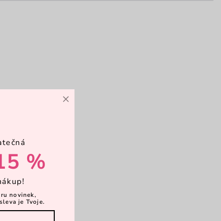
×
atečná
15 %
nákup!
ěru novinek,
sleva je Tvoje.