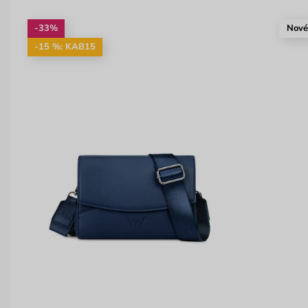
-33%
Nov
-15 %: KAB15