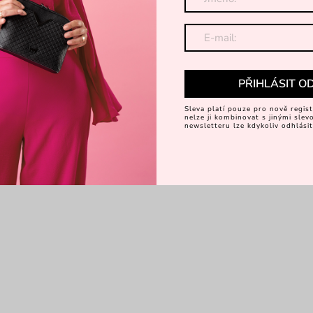
PŘIHLÁSIT O
Sleva platí pouze pro nově regist
nelze ji kombinovat s jinými sle
newsletteru lze kdykoliv odhlásit