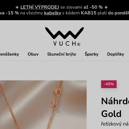
☀️
LETNÍ VÝPRODEJ
se slevami
až -50 %
☀️
eva -15 %
na všechny
kabelky
s kódem
KAB15
platí
do ponděl
eněženky
Obuv
Sluneční brýle
Šperky
Doplňky
-45%
Náhrde
Gold
řetízkový n