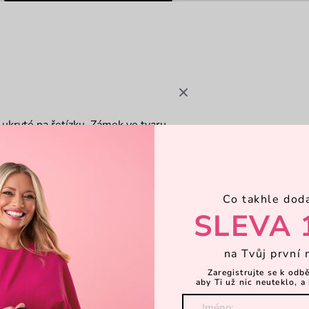
ukryté na řetízku. Zámek ve tvaru
 svým vlastním příběhem. Malý šperk,
ých gest.
Co takhle dod
SLEVA 
na Tvůj první 
Zaregistrujte se k odb
aby Ti už nic neuteklo, a 