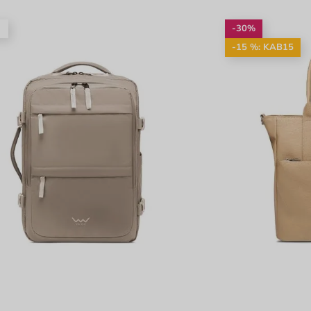
é
-30%
-15 %: KAB15