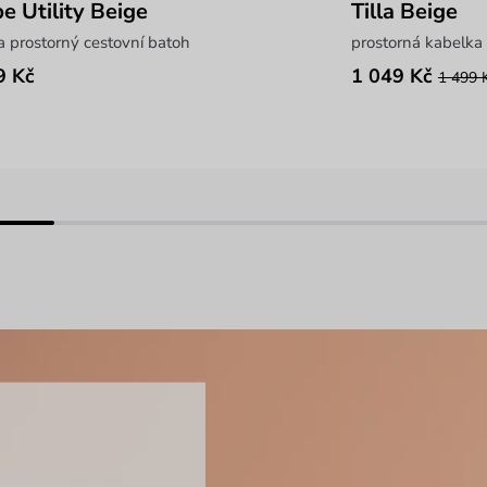
e Utility Beige
Tilla Beige
a prostorný cestovní batoh
prostorná kabelka
9 Kč
1 049 Kč
1 499 