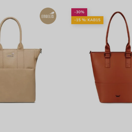
-30%
-15 %: KAB15