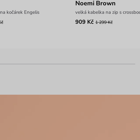
Noemi Brown
 na kočárek Engelis
velká kabelka na zip s cross
909 Kč
Kč
1 299 Kč