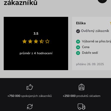
zákazníků
Eliška
Ověřený zákazník
3.5
Výborně se přes br
Cena
Dobře sedí
průměr z 4 hodnocení
přidáno 26. 09. 2025
+750 000
spokojených zákazníků
+250 000
produktů skladem