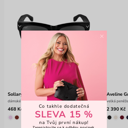
×
Sollary MN Black
Aveline G
dámské sluneční brýle
velká peněže
Co takhle dodatečná
468 Kč
2 390 Kč
699 Kč
SLEVA 15 %
na Tvůj první nákup!
Zaregistrujte se k odběru novinek,