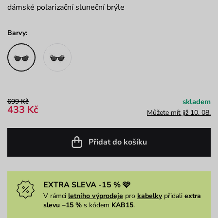
dámské polarizační sluneční brýle
Barvy:
699 Kč
skladem
433 Kč
Můžete mít již 10. 08.
Přidat do košíku
EXTRA SLEVA -15 % 🩷
V rámci
letního výprodeje
pro
kabelky
přidali
extra
slevu −15 %
s kódem
KAB15
.