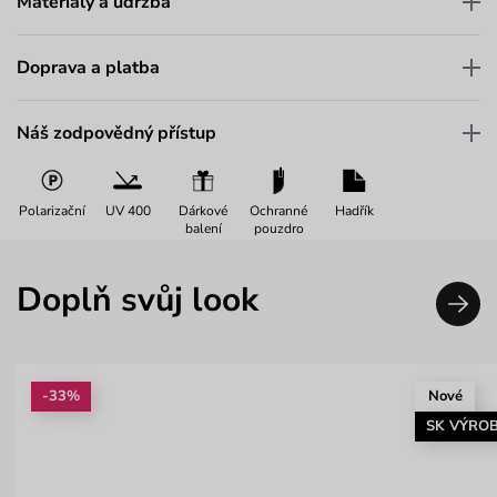
Materiály a údržba
Doprava a platba
Náš zodpovědný přístup
Polarizační
UV 400
Dárkové
Ochranné
Hadřík
balení
pouzdro
Doplň svůj look
-33%
Nové
SK VÝRO