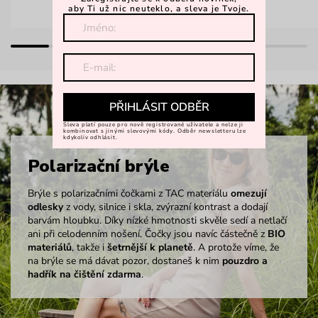
aby Ti už nic neuteklo, a sleva je Tvoje.
PŘIHLÁSIT ODBĚR
Sleva platí pouze pro nově registrované uživatele a nelze ji
kombinovat s jinými slevovými kódy. Odběr newsletteru lze
kdykoliv odhlásit.
Polarizační brýle
Brýle s polarizačními čočkami z TAC materiálu
omezují
odlesky
z vody, silnice i skla, zvýrazní kontrast a dodají
barvám hloubku. Díky nízké hmotnosti skvěle sedí a netlačí
ani při celodenním nošení. Čočky jsou navíc částečně z
BIO
materiálů
, takže i
šetrnější k planetě
. A protože víme, že
na brýle se má dávat pozor, dostaneš k nim
pouzdro a
hadřík na čištění zdarma
.