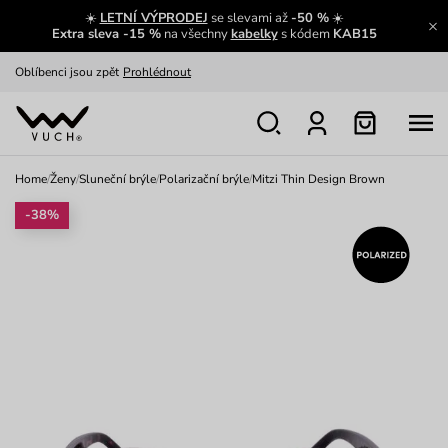
☀️
LETNÍ VÝPRODEJ
se slevami až
-50 %
☀️
Výměna a vrácení zdarma
Zobrazit
Extra sleva -15 %
na všechny
kabelky
s kódem
KAB15
Oblíbenci jsou zpět
Prohlédnout
Nech se inspirovat
Ukázat
Home
/
Ženy
/
Sluneční brýle
/
Polarizační brýle
/
Mitzi Thin Design Brown
-38%