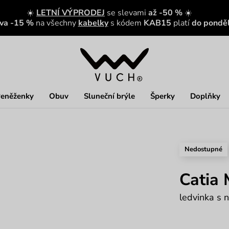
☀️
LETNÍ VÝPRODEJ
se slevami
až -50 %
☀️
eva -15 %
na všechny
kabelky
s kódem
KAB15
platí
do ponděl
eněženky
Obuv
Sluneční brýle
Šperky
Doplňky
Nedostupné
Catia 
ledvinka s 