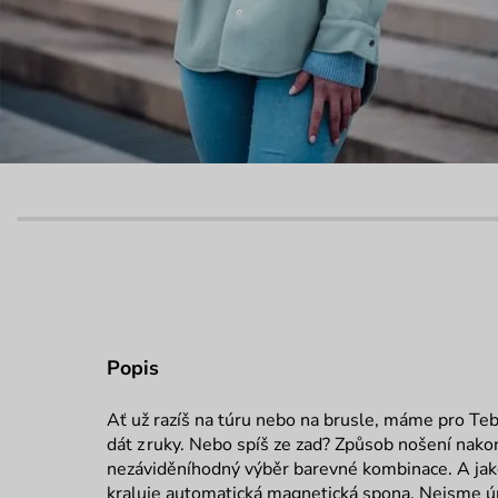
Popis
Ať už razíš na túru nebo na brusle, máme pro Teb
dát z ruky. Nebo spíš ze zad? Způsob nošení nak
nezáviděníhodný výběr barevné kombinace. A ja
kraluje automatická magnetická spona. Nejsme ú