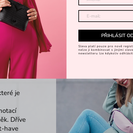
PŘIHLÁSIT O
Sleva platí pouze pro nově regist
nelze ji kombinovat s jinými sle
newsletteru lze kdykoliv odhlásit
teré je
notací
ěk. Dříve
st-have