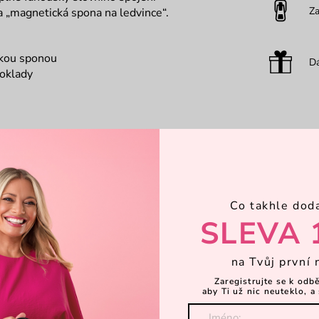
Za
na „magnetická spona na ledvince“.
ckou sponou
Dá
poklady
Co takhle dod
SLEVA 
na Tvůj první 
Zaregistrujte se k odb
aby Ti už nic neuteklo, a 