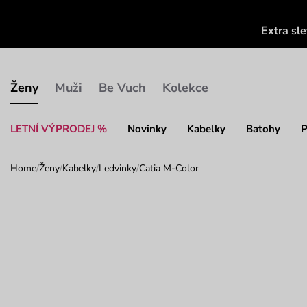
Extra sl
Ženy
Muži
Be Vuch
Kolekce
LETNÍ VÝPRODEJ %
Novinky
Kabelky
Batohy
P
Home
/
Ženy
/
Kabelky
/
Ledvinky
/
Catia M-Color