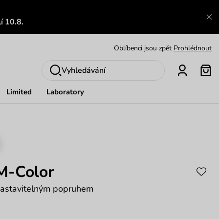
Výměna a vrácení zdarma
Zobrazit
í 10.8.
Oblíbenci jsou zpět
Prohlédnout
Nech se inspirovat
Ukázat
Vyhledávání
Limited
Laboratory
M-Color
nastavitelným popruhem