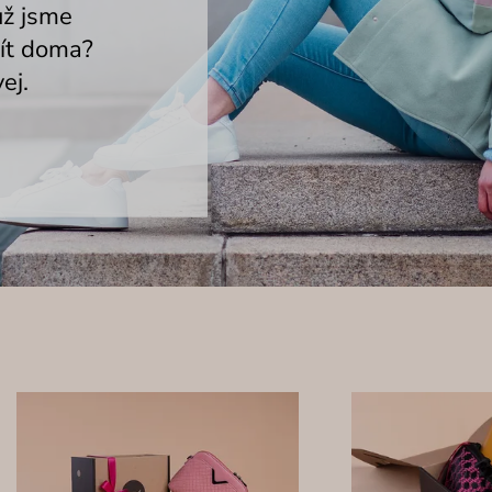
už jsme
mít doma?
ej.