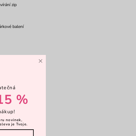
vírání zip
rkové balení
×
atečná
15 %
nákup!
ěru novinek,
sleva je Tvoje.