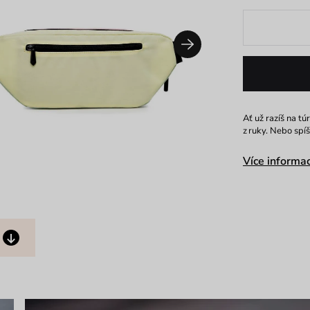
Ať už razíš na t
z ruky. Nebo spí
Více informac