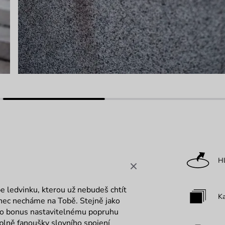
Hl
e ledvinku, kterou už nebudeš chtít
Ka
onec necháme na Tobě. Stejně jako
ko bonus nastavitelnému popruhu
plně fanoušky slovního spojení