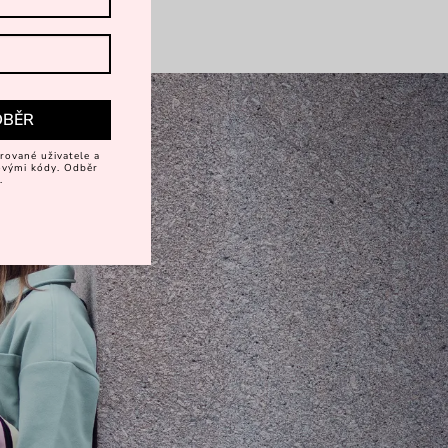
DBĚR
rované uživatele a
vovými kódy. Odběr
.