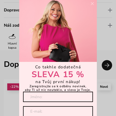
×
Doprava a platba
Náš zodpovědný přístup
Hlavní
Popruh
Zavírání
Dárkové
Kůže
kapsa
magnet
balení
Doplň svůj look
Co takhle dodatečná
SLEVA 15 %
na Tvůj první nákup!
Zaregistrujte se k odběru novinek,
-22%
Nové
aby Ti už nic neuteklo, a sleva je Tvoje.