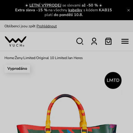
Zajímavosti ze světa Vuch:
Přečíst
☀️
LETNÍ VÝPRODEJ
se slevami
až -50 %
☀️
Extra sleva -15 %
na všechny
kabelky
s kódem
KAB15
Výměna a vrácení zdarma
Zobrazit
platí
do pondělí 10.8.
Oblíbenci jsou zpět
Prohlédnout
Nech se inspirovat
Ukázat
Home
/
Ženy
/
Limited
/
Original 10 Limited
/
Jan Heres
Vyprodáno