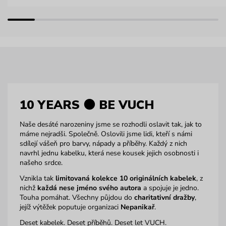
10 YEARS ⚫️ BE VUCH
Naše desáté narozeniny jsme se rozhodli oslavit tak, jak to
máme nejradši. Společně. Oslovili jsme lidi, kteří s námi
sdílejí vášeň pro barvy, nápady a příběhy. Každý z nich
navrhl jednu kabelku, která nese kousek jejich osobnosti i
našeho srdce.
Vznikla tak
limitovaná kolekce 10 originálních kabelek
, z
nichž
každá nese jméno svého autora
a spojuje je jedno.
Touha pomáhat. Všechny půjdou do
charitativní dražby
,
jejíž výtěžek poputuje organizaci
Nepanikař
.
Deset kabelek. Deset příběhů. Deset let VUCH.