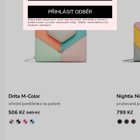
PŘIHLÁSIT ODBĚR
Sleva platí pouze pro nově registrované uživatele a nelze ji
kombinovat s jinými slevovými kódy. Odběr newsletteru lze
kdykoliv odhlásit.
Drita M-Color
Nightie N
střední peněženka na patent
pruhovaná p
506 Kč
799 Kč
649 Kč