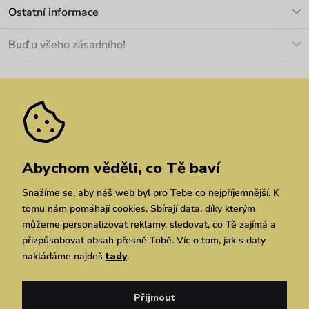
Kontakt
Ostatní informace
+420 466 566 493
Doprava a platba
O nás
Buď u všeho zásadního!
Materiály a údržba
Kariéra
Nejčastější dotazy
Novinky
Slevy
Akce
Velkoobchod
Vrácení a reklamace
We Care
Odebírat
Pozáruční opravy
Dárkové poukazy
Zásady ochrany osobních údajů
zde
Vuchlook
Prodejny
Praha
Brno
Chrudim
Abychom věděli, co Tě baví
Snažíme se, aby náš web byl pro Tebe co nejpříjemnější. K
tomu nám pomáhají cookies. Sbírají data, díky kterým
můžeme personalizovat reklamy, sledovat, co Tě zajímá a
přizpůsobovat obsah přesně Tobě. Víc o tom, jak s daty
nakládáme najdeš
tady
.
Copyright © 2026 Vuch s.r.o. Všechna práva vyhrazena. Technicky zajišťuje
Simplia.cz
Přijmout
Obchodní podmínky