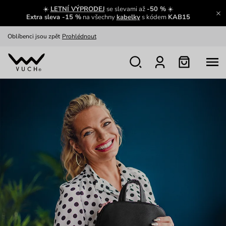
☀️
LETNÍ VÝPRODEJ
se slevami až
-50 %
☀️
Oblíbenci jsou zpět
Prohlédnout
Extra sleva -15 %
na všechny
kabelky
s kódem
KAB15
Nech se inspirovat
Ukázat