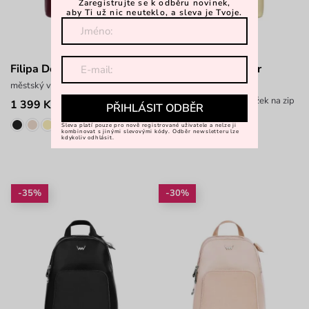
Zaregistrujte se k odběru novinek,
aby Ti už nic neuteklo, a sleva je Tvoje.
Filipa Double Wine
Filipa Double Butter
Yellow
městský vyztužený batůžek na zip
městský vyztužený batůžek na zip
1 399 Kč
PŘIHLÁSIT ODBĚR
1 049 Kč
1 399 Kč
Sleva platí pouze pro nově registrované uživatele a nelze ji
kombinovat s jinými slevovými kódy. Odběr newsletteru lze
kdykoliv odhlásit.
-35%
-30%