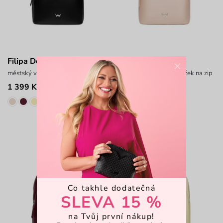
Filipa Double Black
Filipa Double Beige
×
městský vyztužený batůžek na zip
městský vyztužený batůžek na zip
1 399 Kč
1 399 Kč
-25%
Co takhle dodatečná
SLEVA 15 %
na Tvůj první nákup!