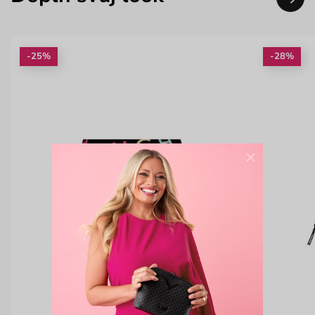
-25%
-28%
×