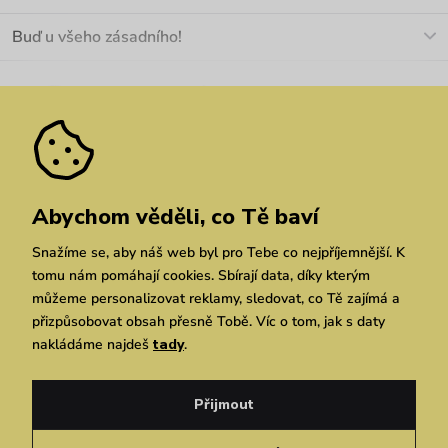
+420 466 566 493
Doprava a platba
O nás
Buď u všeho zásadního!
Materiály a údržba
Kariéra
Nejčastější dotazy
Novinky
Slevy
Akce
Velkoobchod
Vrácení a reklamace
We Care
Odebírat
Pozáruční opravy
Dárkové poukazy
Zásady ochrany osobních údajů
zde
Vuchlook
Prodejny
Praha
Brno
Chrudim
Abychom věděli, co Tě baví
Snažíme se, aby náš web byl pro Tebe co nejpříjemnější. K
tomu nám pomáhají cookies. Sbírají data, díky kterým
můžeme personalizovat reklamy, sledovat, co Tě zajímá a
přizpůsobovat obsah přesně Tobě. Víc o tom, jak s daty
nakládáme najdeš
tady
.
Copyright © 2026 Vuch s.r.o. Všechna práva vyhrazena. Technicky zajišťuje
Simplia.cz
Přijmout
Obchodní podmínky
Zásady ochrany osobních údajů