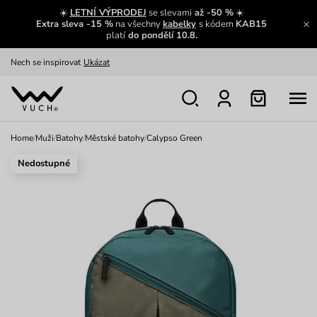
Výměna a vrácení zdarma
Zobrazit
☀️
LETNÍ VÝPRODEJ
se slevami
až -50 %
☀️
Extra sleva -15 %
na všechny
kabelky
s kódem
KAB15
Oblíbenci jsou zpět
Prohlédnout
platí
do pondělí 10.8.
Nech se inspirovat
Ukázat
Home
/
Muži
/
Batohy
/
Městské batohy
/
Calypso Green
Nedostupné