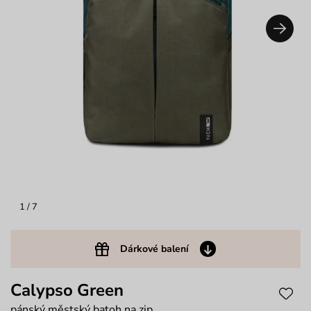
1
/ 7
Dárkové balení
Calypso Green
pánský městský batoh na zip