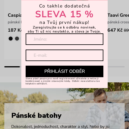
Co takhle dodatečná
SLEVA 15 %
Caspian Green
Taavi Gre
na Tvůj první nákup!
pánské bavlněné boxerky
pánská cros
Zaregistrujte se k odběru novinek,
187 Kč
647 Kč
249 Kč
89
aby Ti už nic neuteklo, a sleva je Tvoje.
PŘIHLÁSIT ODBĚR
Sleva platí pouze pro nově registrované uživatele a nelze ji
kombinovat s jinými slevovými kódy. Odběr newsletteru lze
kdykoliv odhlásit.
Pánské batohy
Dokonalost, jednoduchost, charakter a styl. Nebo by jsi