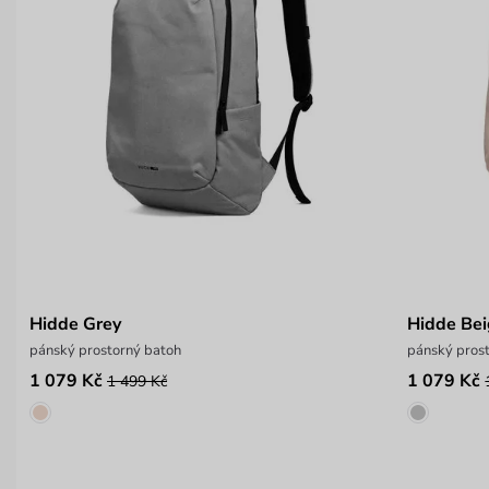
Hidde Grey
Hidde Be
pánský prostorný batoh
pánský pros
1 079 Kč
1 079 Kč
1 499 Kč