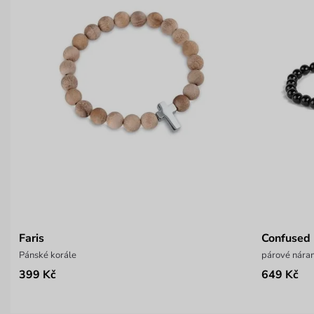
Faris
Confused 
Pánské korále
párové náram
399 Kč
649 Kč