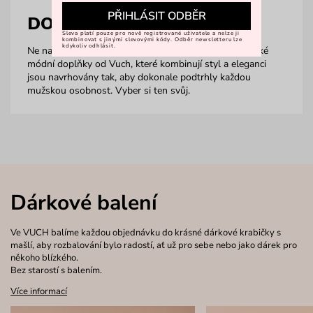
PŘIHLÁSIT ODBĚR
DOPLŇKY
Sleva platí pouze pro nově registrované uživatele a nelze ji
kombinovat s jinými slevovými kódy. Odběr newsletteru lze
kdykoliv odhlásit.
Ne nadarmo se říká, že v jednoduchosti je krása. Pánské
módní doplňky od Vuch, které kombinují styl a eleganci
jsou navrhovány tak, aby dokonale podtrhly každou
mužskou osobnost. Vyber si ten svůj.
Dárkové balení
Ve VUCH balíme každou objednávku do krásné dárkové krabičky s
mašlí, aby rozbalování bylo radostí, ať už pro sebe nebo jako dárek pro
někoho blízkého.
Bez starostí s balením.
Více informací