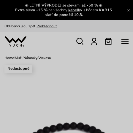
Zajímavosti ze světa Vuch:
Přečíst
☀️
LETNÍ VÝPRODEJ
se slevami
až -50 %
☀️
Extra sleva -15 %
na všechny
kabelky
s kódem
KAB15
Výměna a vrácení zdarma
Zobrazit
platí
do pondělí 10.8.
Oblíbenci jsou zpět
Prohlédnout
Nech se inspirovat
Ukázat
Home
/
Muži
/
Náramky
/
Wekesa
Nedostupné