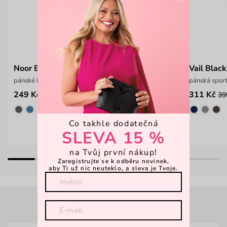
Noor Black
Vail Black
pánské boxerky
pánská spor
249 Kč
311 Kč
39
Co takhle dodatečná
SLEVA 15 %
na Tvůj první nákup!
Zaregistrujte se k odběru novinek,
aby Ti už nic neuteklo, a sleva je Tvoje.