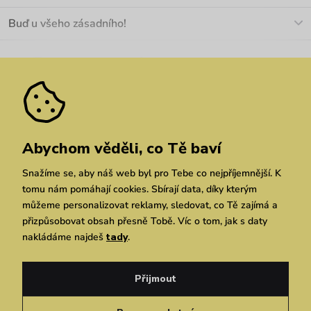
+420 466 566 493
Doprava a platba
O nás
Buď u všeho zásadního!
Materiály a údržba
Kariéra
Nejčastější dotazy
Novinky
Slevy
Akce
Velkoobchod
Vrácení a reklamace
We Care
Odebírat
Pozáruční opravy
Dárkové poukazy
Zásady ochrany osobních údajů
zde
Vuchlook
Prodejny
Praha
Brno
Chrudim
Abychom věděli, co Tě baví
Snažíme se, aby náš web byl pro Tebe co nejpříjemnější. K
tomu nám pomáhají cookies. Sbírají data, díky kterým
můžeme personalizovat reklamy, sledovat, co Tě zajímá a
přizpůsobovat obsah přesně Tobě. Víc o tom, jak s daty
nakládáme najdeš
tady
.
Copyright © 2026 Vuch s.r.o. Všechna práva vyhrazena. Technicky zajišťuje
Simplia.cz
Přijmout
Obchodní podmínky
Zásady ochrany osobních údajů