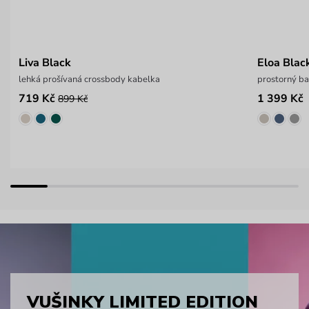
Liva Black
Eloa Blac
lehká prošívaná crossbody kabelka
prostorný ba
719 Kč
1 399 Kč
899 Kč
VUŠINKY LIMITED EDITION