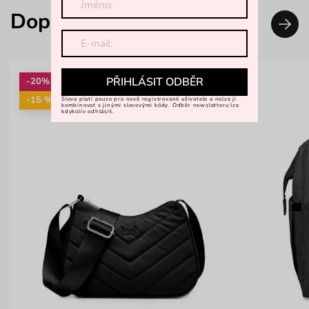
Doplň svůj look
PŘIHLÁSIT ODBĚR
-20%
-15 %: KAB15
Sleva platí pouze pro nově registrované uživatele a nelze ji
kombinovat s jinými slevovými kódy. Odběr newsletteru lze
kdykoliv odhlásit.