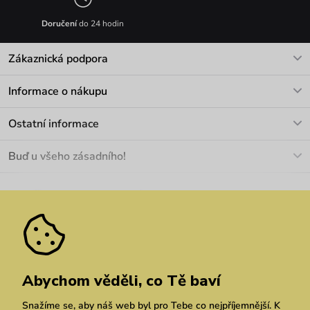
Doručení
do 24 hodin
Zákaznická podpora
V pracovních dnech Po-Pá: 8-17h
Informace o nákupu
info@vuch.cz
Kontakt
Ostatní informace
+420 466 566 493
Doprava a platba
O nás
Buď u všeho zásadního!
Materiály a údržba
Kariéra
Nejčastější dotazy
Novinky
Slevy
Akce
Velkoobchod
Vrácení a reklamace
We Care
Odebírat
Pozáruční opravy
Dárkové poukazy
Zásady ochrany osobních údajů
zde
Vuchlook
Prodejny
Praha
Brno
Chrudim
Abychom věděli, co Tě baví
Snažíme se, aby náš web byl pro Tebe co nejpříjemnější. K