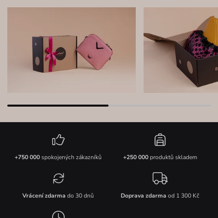
+750 000
spokojených zákazníků
+250 000
produktů skladem
Vrácení zdarma
do 30 dnů
Doprava zdarma
od 1 300 Kč