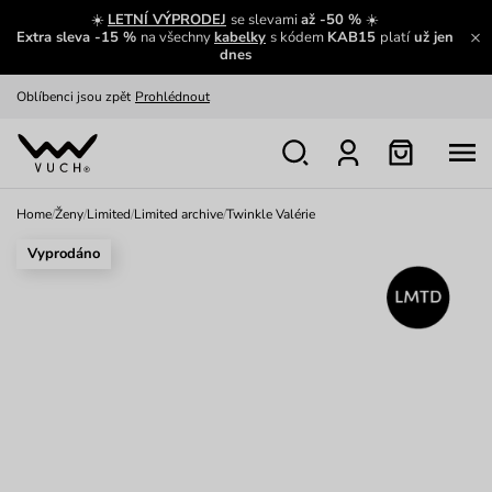
Zajímavosti ze světa Vuch:
Přečíst
☀️
LETNÍ VÝPRODEJ
se slevami
až -50 %
☀️
Extra sleva -15 %
na všechny
kabelky
s kódem
KAB15
platí
už jen
Výměna a vrácení zdarma
Zobrazit
dnes
Oblíbenci jsou zpět
Prohlédnout
Nech se inspirovat
Ukázat
Home
/
Ženy
/
Limited
/
Limited archive
/
Twinkle Valérie
Vyprodáno