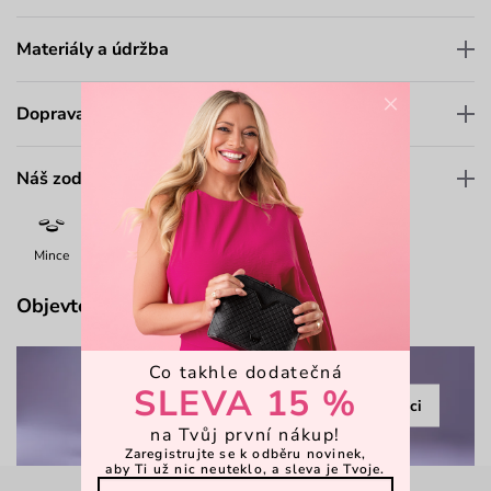
Materiály a údržba
×
Doprava a platba
Náš zodpovědný přístup
Mince
Bankovky
7-12 karet
Limited
Objevte více
Co takhle dodatečná
SLEVA 15 %
Prohlédnout kolekci
na Tvůj první nákup!
Zaregistrujte se k odběru novinek,
aby Ti už nic neuteklo, a sleva je Tvoje.