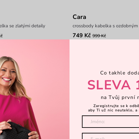
Cara
lka se zlatými detaily
crossbody kabelka s ozdobným
749 Kč
Kč
999 Kč
5
Co takhle dod
SLEVA 
na Tvůj první 
Zaregistrujte se k odb
aby Ti už nic neuteklo, a 