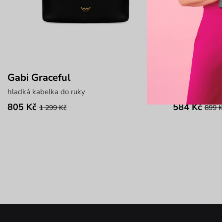
Gabi Graceful
Fossy Mini
hladká kabelka do ruky
malá crossbody
805 Kč
584 Kč
1 299 Kč
899 