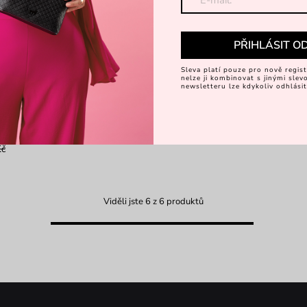
PŘIHLÁSIT O
Sleva platí pouze pro nově regist
nelze ji kombinovat s jinými sle
newsletteru lze kdykoliv odhlásit
 Pink
 kabelka s řetízkem
Kč
Viděli jste 6 z 6 produktů