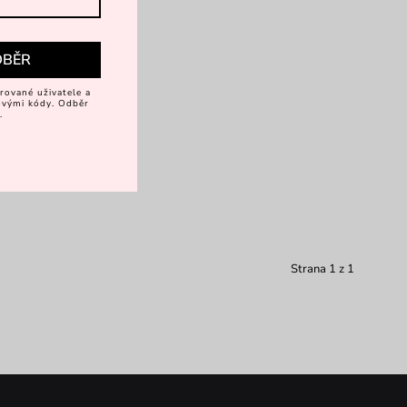
DBĚR
rované uživatele a
vovými kódy. Odběr
.
Strana 1 z 1