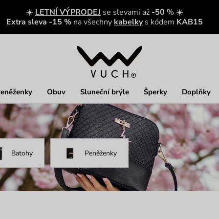
☀️
LETNÍ VÝPRODEJ
se slevami až
-50
% ☀️
Extra sleva -15 %
na všechny
kabelky
s kódem
KAB15
eněženky
Obuv
Sluneční brýle
Šperky
Doplňky
Batohy
Peněženky