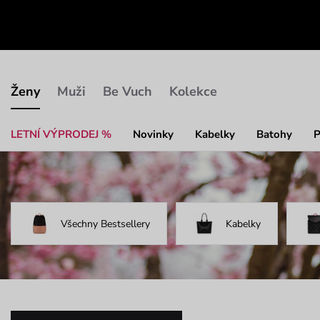
Ženy
Muži
Be Vuch
Kolekce
LETNÍ VÝPRODEJ %
Novinky
Kabelky
Batohy
P
KABELKY
Všechny Bestsellery
Kabelky