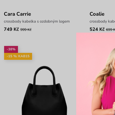
Cara Carrie
Coalie
crossbody kabelka s ozdobným logem
crossbody kabe
749 Kč
524 Kč
999 Kč
699 
-38%
-35%
-15 %: KAB15
-15 %: KAB1