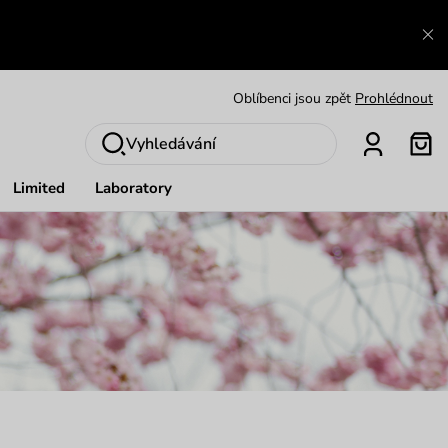
Zajímavosti ze světa Vuch:
Přečíst
Výměna a vrácení zdarma
Zobrazit
Oblíbenci jsou zpět
Prohlédnout
Nech se inspirovat
Ukázat
Vyhledávání
Limited
Laboratory