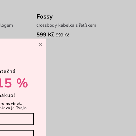
Fossy
 logem
crossbody kabelka s řetízkem
599 Kč
999 Kč
×
atečná
15 %
nákup!
ěru novinek,
sleva je Tvoje.