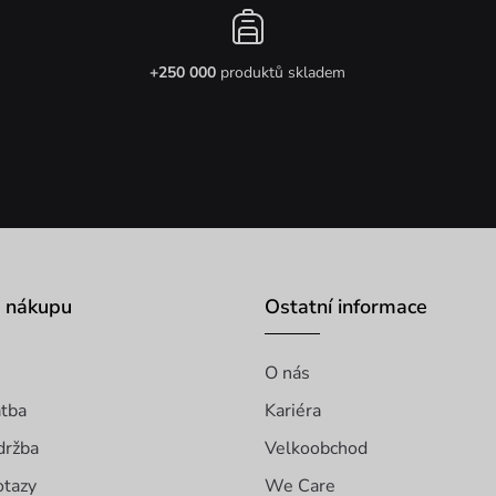
+250 000
produktů skladem
o nákupu
Ostatní informace
O nás
atba
Kariéra
držba
Velkoobchod
otazy
We Care