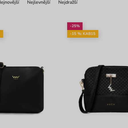
ejnovější
Nejlevnější
Nejdražší
-25%
5
-15 %: KAB15