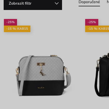
Doporučené
N
Zobrazit filtr
-25%
-25%
-15 %: KAB15
-15 %: KAB1