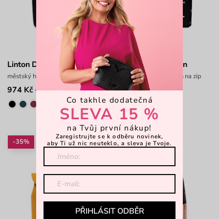
Linton Diamond Black
Joanna Dotty Scipion
městský hladký batoh na zip
městský prostorný batoh na zip
974 Kč
1 049 Kč
1 299 Kč
1 399 Kč
Co takhle dodatečná
SLEVA 15 %
na Tvůj první nákup!
Zaregistrujte se k odběru novinek,
-35%
-35%
aby Ti už nic neuteklo, a sleva je Tvoje.
PŘIHLÁSIT ODBĚR