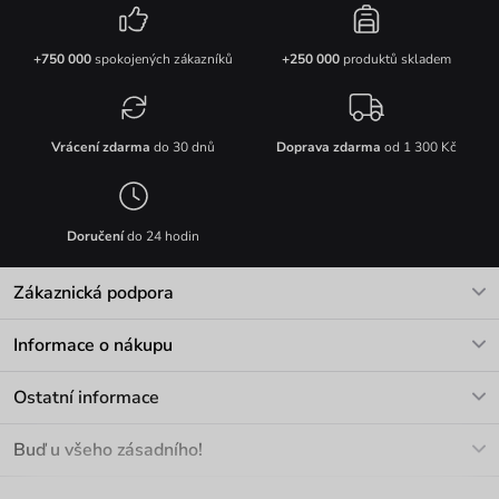
+750 000
spokojených zákazníků
+250 000
produktů skladem
Vrácení zdarma
do 30 dnů
Doprava zdarma
od 1 300 Kč
Doručení
do 24 hodin
Zákaznická podpora
V pracovních dnech Po-Pá: 8-17h
Informace o nákupu
info@vuch.cz
Kontakt
Ostatní informace
+420 466 566 493
Doprava a platba
O nás
Buď u všeho zásadního!
Materiály a údržba
Kariéra
Nejčastější dotazy
Novinky
Slevy
Akce