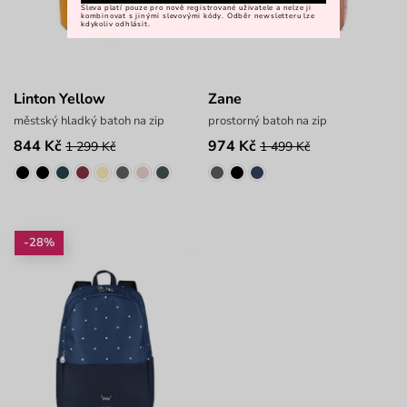
Sleva platí pouze pro nově registrované uživatele a nelze ji
kombinovat s jinými slevovými kódy. Odběr newsletteru lze
kdykoliv odhlásit.
Linton Yellow
Zane
městský hladký batoh na zip
prostorný batoh na zip
844 Kč
974 Kč
1 299 Kč
1 499 Kč
-28%