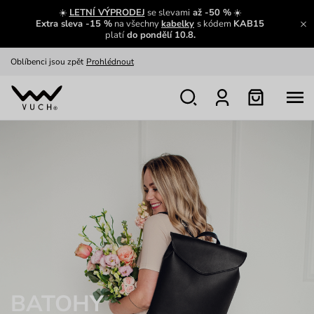
Zajímavosti ze světa Vuch:
Přečíst
☀️
LETNÍ VÝPRODEJ
se slevami
až -50 %
☀️
Extra sleva -15 %
na všechny
kabelky
s kódem
KAB15
Výměna a vrácení zdarma
Zobrazit
platí
do pondělí 10.8.
Oblíbenci jsou zpět
Prohlédnout
Nech se inspirovat
Ukázat
BATOHY