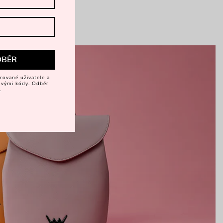
DBĚR
rované uživatele a
vovými kódy. Odběr
.