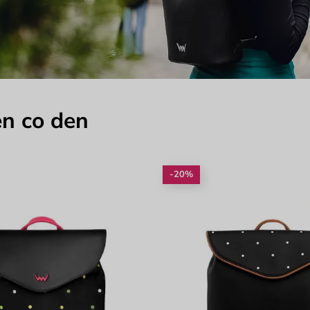
en co den
-20%