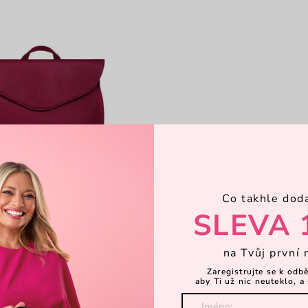
Co takhle dod
SLEVA 
na Tvůj první 
Zaregistrujte se k odb
aby Ti už nic neuteklo, a 
remis
rný batoh na zip