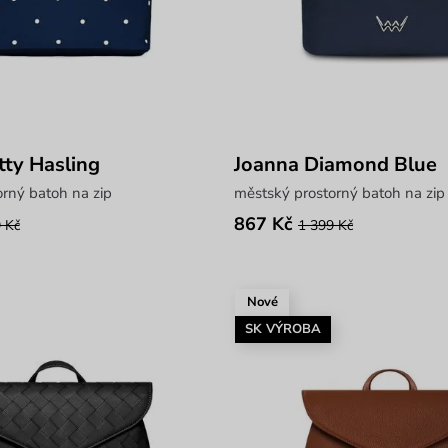
ty Hasling
Joanna Diamond Blue
rný batoh na zip
městský prostorný batoh na zip
867 Kč
 Kč
1 399 Kč
Nové
SK VÝROBA