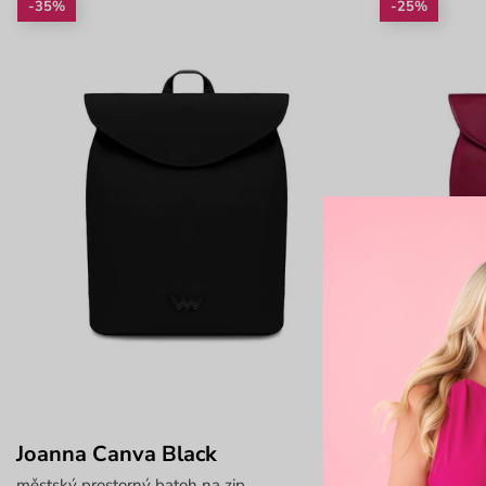
-35%
-25%
Joanna Canva Black
Joanna De
městský prostorný batoh na zip
městský prosto