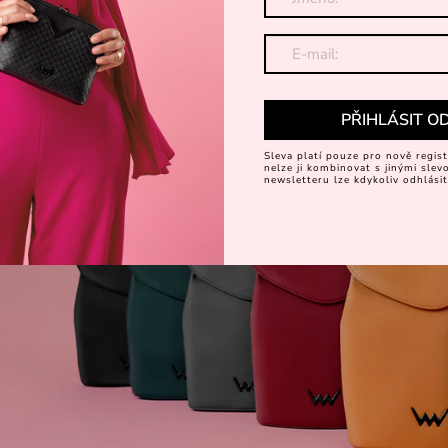
399 Kč
PŘIHLÁSIT O
Sleva platí pouze pro nově regist
nelze ji kombinovat s jinými sle
newsletteru lze kdykoliv odhlásit