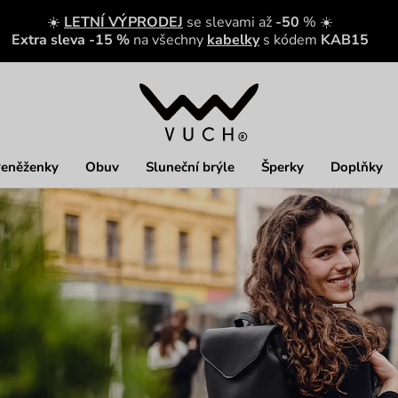
☀️
LETNÍ VÝPRODEJ
se slevami až
-50
% ☀️
Extra sleva -15 %
na všechny
kabelky
s kódem
KAB15
eněženky
Obuv
Sluneční brýle
Šperky
Doplňky