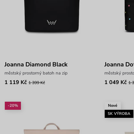
Joanna Diamond Black
Joanna Do
městský prostorný batoh na zip
městský prosto
1 119 Kč
1 049 Kč
1 399 Kč
1 
-20%
Nové
SK VÝROBA