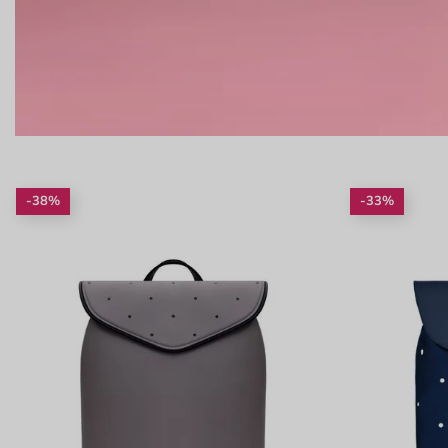
-38%
-33%