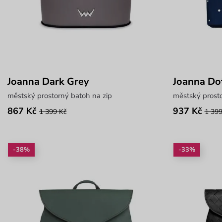
Joanna Dark Grey
Joanna Dot
městský prostorný batoh na zip
městský prosto
867 Kč
937 Kč
1 399 Kč
1 399
-38%
-33%