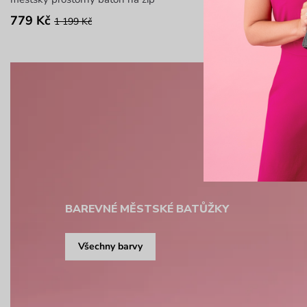
779 Kč
1 049 Kč
1 199 Kč
1 
BAREVNÉ MĚSTSKÉ BATŮŽKY
Všechny barvy