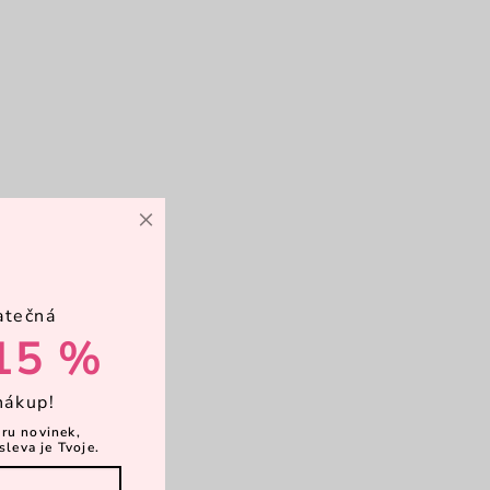
×
atečná
15 %
nákup!
ěru novinek,
sleva je Tvoje.