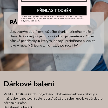
PŘIHLÁSIT ODBĚR
Sleva platí pouze pro nově registrované uživatele a nelze ji
kombinovat s jinými slevovými kódy. Odběr newsletteru lze
PÁNSKÉ PENĚŽENKY
kdykoliv odhlásit.
„Nezbytným doplňkem každého charismatického muže,
který dělá skvělý dojem na své okolí, je peněženka. Objev
pánské peněženky, u kterých jde styl, praktičnost a kvalita
ruku v ruce. Měj jednu z nich vždy po ruce i ty.“
Dárkové balení
Ve VUCH balíme každou objednávku do krásné dárkové krabičky s
mašlí, aby rozbalování bylo radostí, ať už pro sebe nebo jako dárek pro
někoho blízkého.
Bez starostí s balením.