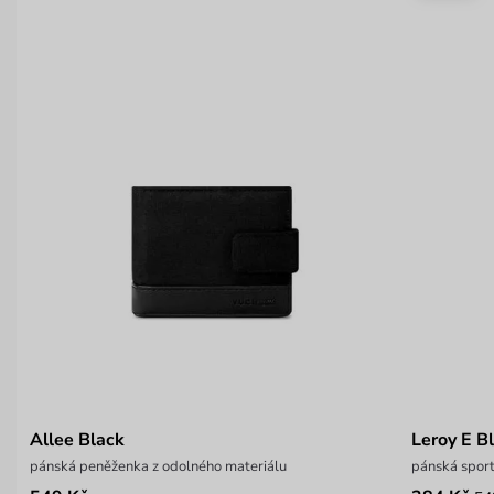
Allee Black
Leroy E B
pánská peněženka z odolného materiálu
pánská spor