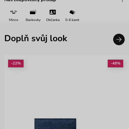
Mince
Bankovky
Občanka
0-6 karet
Doplň svůj look
-22%
-48%