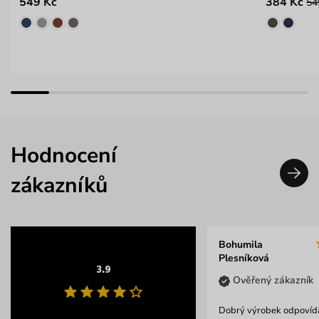
549 Kč
384 Kč
54
Hodnocení
zákazníků
Bohumila
Plesníková
3.9
Ověřený zákazník
Dobrý výrobek odpovídaj