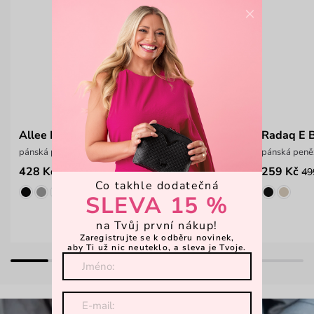
×
Allee Blue
Radaq E 
pánská peněženka z odolného materiálu
pánská peněž
428 Kč
259 Kč
549 Kč
49
Co takhle dodatečná
SLEVA 15 %
na Tvůj první nákup!
Zaregistrujte se k odběru novinek,
aby Ti už nic neuteklo, a sleva je Tvoje.