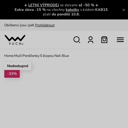
Zajímavosti ze světa Vuch:
Přečíst
☀️
LETNÍ VÝPRODEJ
se slevami
až -50 %
☀️
Extra sleva -15 %
na všechny
kabelky
s kódem
KAB15
Výměna a vrácení zdarma
Zobrazit
platí
do pondělí 10.8.
Oblíbenci jsou zpět
Prohlédnout
Nech se inspirovat
Ukázat
Home
/
Muži
/
Peněženky
/
S klopou
/
Neil Blue
Nedostupné
-33%