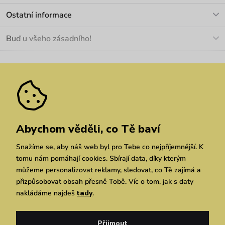
info@vuch.cz
Kontakt
Ostatní informace
+420 466 566 493
Doprava a platba
O nás
Buď u všeho zásadního!
Materiály a údržba
Kariéra
Nejčastější dotazy
Novinky
Slevy
Akce
Velkoobchod
Vrácení a reklamace
We Care
Odebírat
Pozáruční opravy
Dárkové poukazy
Zásady ochrany osobních údajů
zde
Vuchlook
Prodejny
Praha
Brno
Chrudim
Abychom věděli, co Tě baví
Snažíme se, aby náš web byl pro Tebe co nejpříjemnější. K
tomu nám pomáhají cookies. Sbírají data, díky kterým
můžeme personalizovat reklamy, sledovat, co Tě zajímá a
přizpůsobovat obsah přesně Tobě. Víc o tom, jak s daty
nakládáme najdeš
tady
.
Copyright © 2026 Vuch s.r.o. Všechna práva vyhrazena. Technicky zajišťuje
Simplia.cz
Přijmout