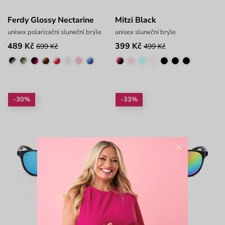
Ferdy Glossy Nectarine
Mitzi Black
unisex polarizační sluneční brýle
unisex sluneční brýle
489 Kč
399 Kč
699 Kč
499 Kč
-30%
-33%
×