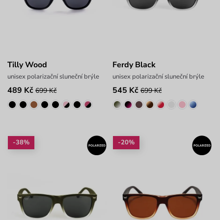
Tilly Wood
Ferdy Black
unisex polarizační sluneční brýle
unisex polarizační sluneční brýle
489 Kč
545 Kč
699 Kč
699 Kč
-38%
-20%