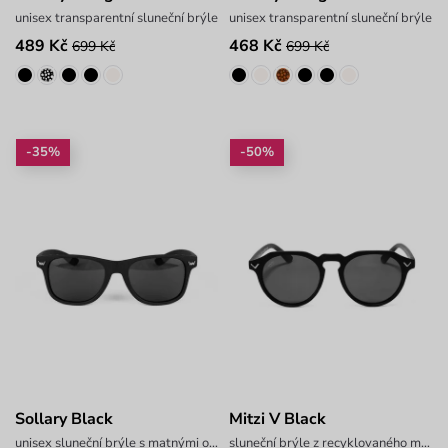
unisex transparentní sluneční brýle
unisex transparentní sluneční brýle
489 Kč
468 Kč
699 Kč
699 Kč
-35%
-50%
Sollary Black
Mitzi V Black
unisex sluneční brýle s matnými obroučkami
sluneční brýle z recyklovaného materiálu