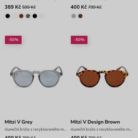
389 Kč
400 Kč
599 Kč
799 Kč
-50%
-50%
Mitzi V Grey
Mitzi V Design Brown
sluneční brýle z recyklovaného materiálu
sluneční brýle z recyklovaného materiálu
400 Kč
400 Kč