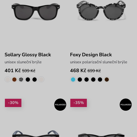
Sollary Glossy Black
Foxy Design Black
unisex sluneční brýle
unisex polarizační sluneční brýle
401 Kč
468 Kč
599 Kč
699 Kč
-30%
-35%