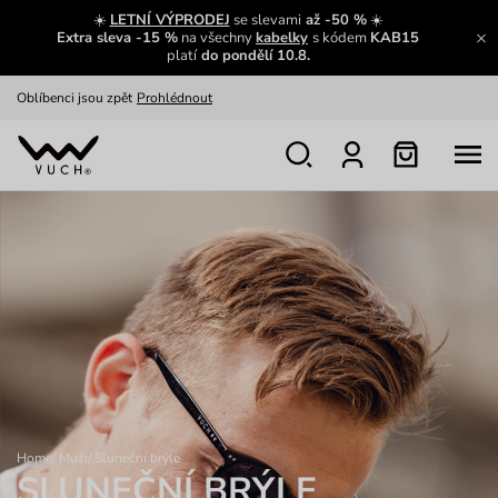
Zajímavosti ze světa Vuch:
Přečíst
☀️
LETNÍ VÝPRODEJ
se slevami
až -50 %
☀️
Extra sleva -15 %
na všechny
kabelky
s kódem
KAB15
Výměna a vrácení zdarma
Zobrazit
platí
do pondělí 10.8.
Oblíbenci jsou zpět
Prohlédnout
Nech se inspirovat
Ukázat
Home
/
Muži
/
Sluneční brýle
SLUNEČNÍ BRÝLE