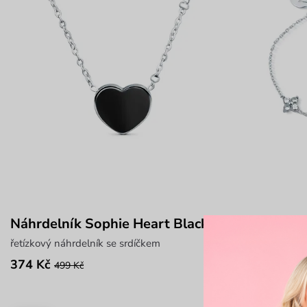
Náhrdelník Sophie Heart Black
Náramek Ki
řetízkový náhrdelník se srdíčkem
řetízkový nára
374 Kč
374 Kč
499 Kč
499 