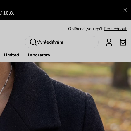
Výměna a vrácení zdarma
Zobrazit
í 10.8.
Oblíbenci jsou zpět
Prohlédnout
Nech se inspirovat
Ukázat
Vyhledávání
Limited
Laboratory