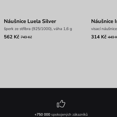
Náušnice Luela Silver
Náušnice In
šperk ze stříbra (925/1000), váha 1,6 g
visací náušnic
562 Kč
314 Kč
749 Kč
449 
+750 000
spokojených zákazníků