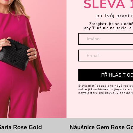
SLEVA 
-28%
na Tvůj první 
Zaregistrujte se k odb
aby Ti už nic neuteklo, a 
PŘIHLÁSIT O
Sleva platí pouze pro nově regist
nelze ji kombinovat s jinými sle
newsletteru lze kdykoliv odhlásit
Saria Rose Gold
Náušnice Gem Rose G