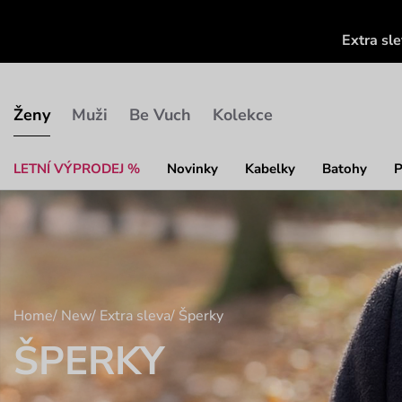
Extra sl
Ženy
Muži
Be Vuch
Kolekce
LETNÍ VÝPRODEJ %
Novinky
Kabelky
Batohy
P
Home
/
New
/
Extra sleva
/
Šperky
ŠPERKY