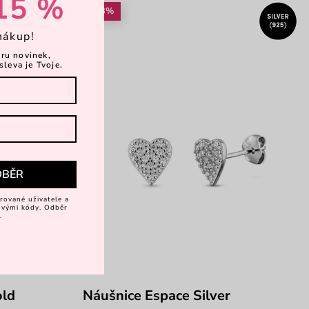
15 %
-43%
nákup!
ěru novinek,
sleva je Tvoje.
DBĚR
rované uživatele a
vovými kódy. Odběr
.
old
Náušnice Espace Silver