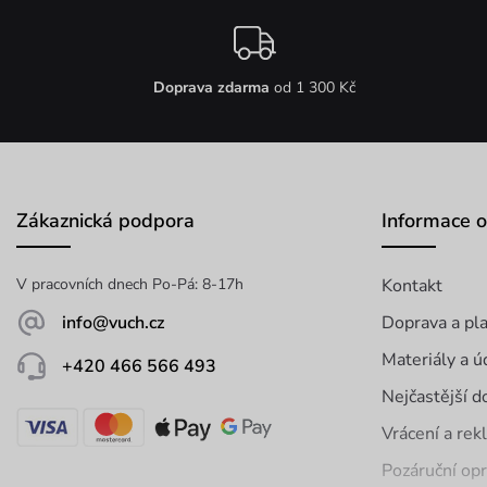
Doprava zdarma
od 1 300 Kč
Zákaznická podpora
Informace 
V pracovních dnech Po-Pá: 8-17h
Kontakt
info@vuch.cz
Doprava a pl
Materiály a ú
+420 466 566 493
Nejčastější d
Vrácení a re
Pozáruční op