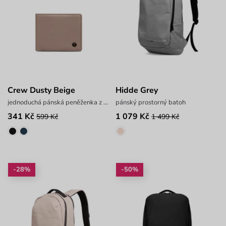
Crew Dusty Beige
Hidde Grey
jednoduchá pánská peněženka z hladkého materiálu
pánský prostorný batoh
341 Kč
1 079 Kč
599 Kč
1 499 Kč
-28%
-50%