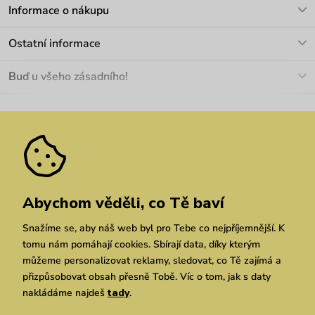
V pracovních dnech Po-Pá: 8-17h
Informace o nákupu
info@vuch.cz
Kontakt
Ostatní informace
+420 466 566 493
Doprava a platba
O nás
Buď u všeho zásadního!
Materiály a údržba
Kariéra
Nejčastější dotazy
Novinky
Slevy
Akce
Velkoobchod
Vrácení a reklamace
We Care
Odebírat
Pozáruční opravy
Dárkové poukazy
Zásady ochrany osobních údajů
zde
Vuchlook
Prodejny
Praha
Brno
Chrudim
Abychom věděli, co Tě baví
Snažíme se, aby náš web byl pro Tebe co nejpříjemnější. K
tomu nám pomáhají cookies. Sbírají data, díky kterým
můžeme personalizovat reklamy, sledovat, co Tě zajímá a
přizpůsobovat obsah přesně Tobě. Víc o tom, jak s daty
nakládáme najdeš
tady
.
Copyright © 2026 Vuch s.r.o. Všechna práva vyhrazena. Technicky zajišťuje