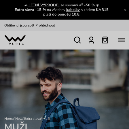
Zajímavosti ze světa Vuch:
Přečíst
☀️
LETNÍ VÝPRODEJ
se slevami
až -50 %
☀️
Extra sleva -15 %
na všechny
kabelky
s kódem
KAB15
Výměna a vrácení zdarma
Zobrazit
platí
do pondělí 10.8.
Oblíbenci jsou zpět
Prohlédnout
Nech se inspirovat
Ukázat
Home
/
New
/
Extra sleva
/
Muži
MUŽI