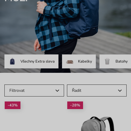
Všechny Extra sleva
Kabelky
Batohy
Filtrovat
Řadit
-43%
-28%