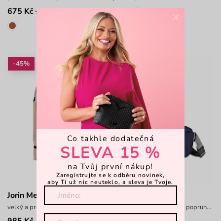
675 Kč
374 Kč
1 299 Kč
499 Kč
×
-45%
-45%
Co takhle dodatečná
SLEVA 15 %
na Tvůj první nákup!
Zaregistrujte se k odběru novinek,
aby Ti už nic neuteklo, a sleva je Tvoje.
Jorin Men Beige
Inola Blue
velký a prostorný batoh
ledvinka s nastavitelným popruhem
985 Kč
439 Kč