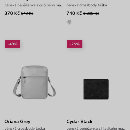
pánská peněženka z odolného materiálu
pánská crossbody taška
370 Kč
740 Kč
649 Kč
1 299 Kč
-48%
-25%
Oriana Grey
Cydar Black
pánská crossbody taška
pánská peněženka z hladkého materiálu