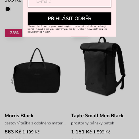
1 790 Kč
799 Kč
PŘIHLÁSIT ODBĚR
Sleva platí pouze pro nově registrované uživatele a nelze ji
kombinovat s jinými slevovými kódy. Odběr newsletteru lze
-28%
-28%
kdykoliv odhlásit.
Morris Black
Tayte Small Men Black
cestovní taška z odolného materiálu
prostorný pánský batoh
863 Kč
1 151 Kč
1 199 Kč
1 599 Kč