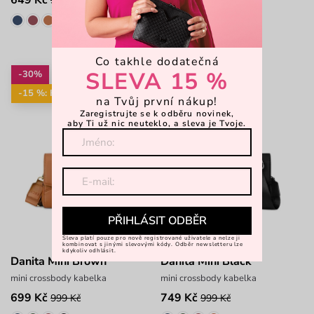
999 Kč
999 Kč
Co takhle dodatečná
SLEVA 15 %
-30%
-25%
-15 %: KAB15
-15 %: KAB15
na Tvůj první nákup!
Zaregistrujte se k odběru novinek,
aby Ti už nic neuteklo, a sleva je Tvoje.
PŘIHLÁSIT ODBĚR
Sleva platí pouze pro nově registrované uživatele a nelze ji
kombinovat s jinými slevovými kódy. Odběr newsletteru lze
kdykoliv odhlásit.
Danita Mini Brown
Danita Mini Black
mini crossbody kabelka
mini crossbody kabelka
699 Kč
749 Kč
999 Kč
999 Kč