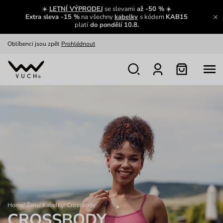
Zajímavosti ze světa Vuch:
Přečíst
☀️
LETNÍ VÝPRODEJ
se slevami
až -50 %
☀️
Extra sleva -15 %
na všechny
kabelky
s kódem
KAB15
Výměna a vrácení zdarma
Zobrazit
platí
do pondělí 10.8.
Oblíbenci jsou zpět
Prohlédnout
Nech se inspirovat
Ukázat
Home
/
Ženy
/
Kabelky
/
Crossbody
CROSSBODY