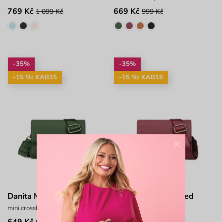
769 Kč
669 Kč
1 099 Kč
999 Kč
-35%
-35%
-15 %: KAB15
-15 %: KAB15
×
Danita Mini Green
Danita Mini Wine Red
mini crossbody kabelka
mini crossbody kabelka
649 Kč
649 Kč