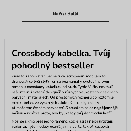
Načíst další
Crossbody kabelka. Tvůj
pohodlný bestseller
Znáš to, ranní káva v jedné ruce, scrollování mobilem tou
druhou. A co tvůj styl? Ten se bez námahy uvelebí na tvém
rameni s
crossbody kabelkou
od Vuch. Tyhle Vušky navrhují
naši interní i externí designéři v různých velikostech, designech,
barvách i materiálech. Od prostorných rozměrů po roztomilé
mini kabelky, ve výrazných zdobených designech i v
přímočarém černém provedení. S ohledem na co
nejpříjemnější
nošení
a zkrátka proto, aby byl každý tvůj den trochu hezčí.
Nosí se šikmo přes jedno rameno, což je asi ta
nejpraktičtější
varianta
. Tyto modely oceníš jak na party, tak při cestování