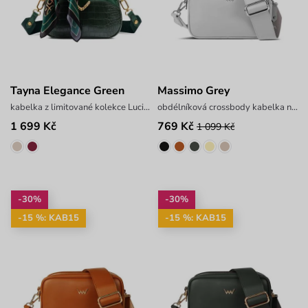
Tayna Elegance Green
Massimo Grey
kabelka z limitované kolekce Lucie Borhyové
obdélníková crossbody kabelka na zip
1 699 Kč
769 Kč
1 099 Kč
-30%
-30%
-15 %: KAB15
-15 %: KAB15