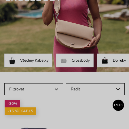
Všechny Kabelky
Crossbody
Do ruky
Filtrovat
Řadit
-30%
-15 %: KAB15