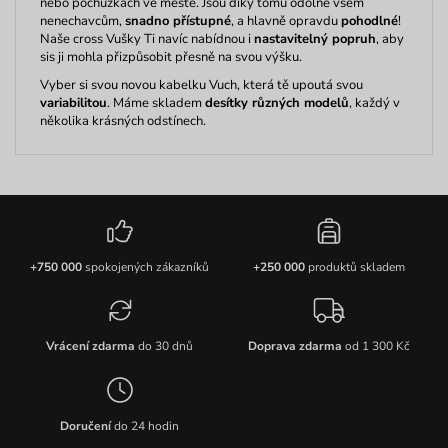
nebo pochůzkách ve městě. Jsou díky tomu odolné všem
nenechavcům,
snadno přístupné
, a hlavně opravdu
pohodlné
!
Naše cross Vušky Ti navíc nabídnou i
nastavitelný popruh
, aby
sis ji mohla přizpůsobit přesně na svou výšku.
Vyber si svou novou kabelku Vuch, která tě upoutá svou
variabilitou
. Máme skladem
desítky různých modelů
, každý v
několika krásných odstínech.
+750 000
spokojených zákazníků
+250 000
produktů skladem
Vrácení zdarma
do 30 dnů
Doprava zdarma
od 1 300 Kč
Doručení
do 24 hodin