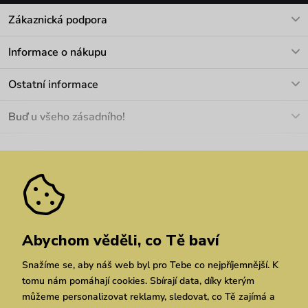
Zákaznická podpora
V pracovních dnech Po-Pá: 8-17h
Informace o nákupu
info@vuch.cz
Kontakt
Ostatní informace
+420 466 566 493
Doprava a platba
O nás
Buď u všeho zásadního!
Materiály a údržba
Kariéra
Nejčastější dotazy
Novinky
Slevy
Akce
Velkoobchod
Vrácení a reklamace
We Care
Odebírat
Pozáruční opravy
Dárkové poukazy
Zásady ochrany osobních údajů
zde
Vuchlook
Prodejny
Praha
Brno
Chrudim
Abychom věděli, co Tě baví
Snažíme se, aby náš web byl pro Tebe co nejpříjemnější. K
tomu nám pomáhají cookies. Sbírají data, díky kterým
můžeme personalizovat reklamy, sledovat, co Tě zajímá a