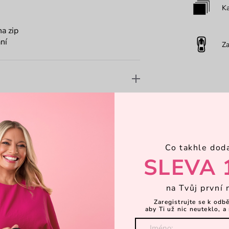
Ka
a zip
ání
Za
Co takhle dod
SLEVA 
na Tvůj první 
Zaregistrujte se k odb
aby Ti už nic neuteklo, a 