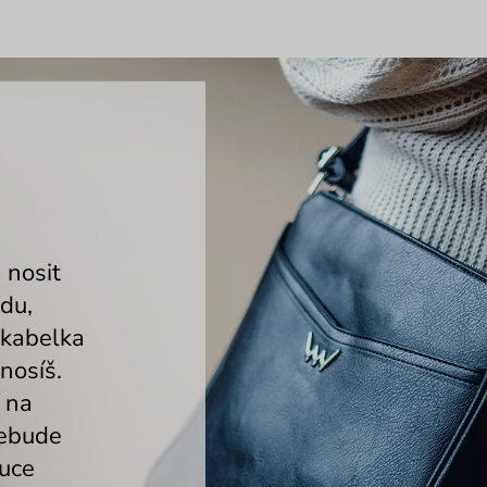
 nosit
jdu,
 kabelka
nosíš.
 na
nebude
ruce