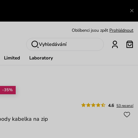
Výměna a vrácení zdarma
Zobrazit
Oblíbenci jsou zpět
Prohlédnout
Nech se inspirovat
Ukázat
Vyhledávání
Limited
Laboratory
-35%
4.6
53 recenzí
body kabelka na zip