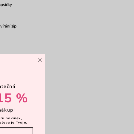
psičky
vírání zip
×
atečná
15 %
nákup!
ěru novinek,
sleva je Tvoje.