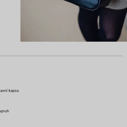
avní kapsa
opruh