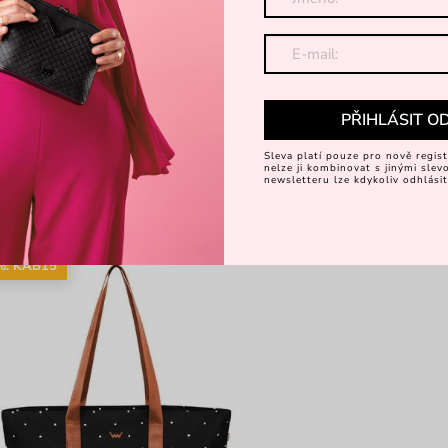
PŘIHLÁSIT O
Sleva platí pouze pro nově regist
nelze ji kombinovat s jinými sle
newsletteru lze kdykoliv odhlásit
%
%: KAB15