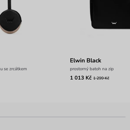
Elwin Black
ku se zrcátkem
prostorný batoh na zip
1 013 Kč
1 299 Kč