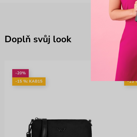
Doplň svůj look
-20%
-25
-15 %: KAB15
-15 