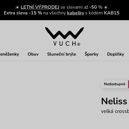
☀️
LETNÍ VÝPRODEJ
se slevami až
-50
% ☀️
Extra sleva -15 %
na všechny
kabelky
s kódem
KAB15
eněženky
Obuv
Sluneční brýle
Šperky
Doplňky
Nedostupné
Neliss
velká cross