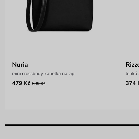
Nuria
Rizz
mini crossbody kabelka na zip
lehká 
479 Kč
374 
599 Kč