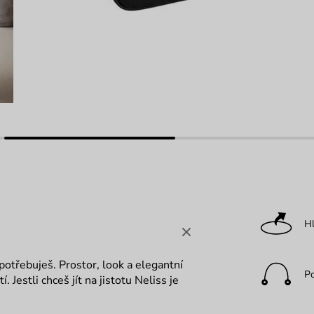
Hl
otřebuješ. Prostor, look a elegantní
P
Jestli chceš jít na jistotu Neliss je