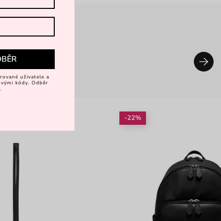
DBĚR
rované uživatele a
vovými kódy. Odběr
.
-22%