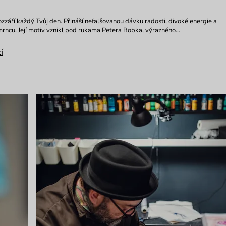
ozzáří každý Tvůj den. Přináší nefalšovanou dávku radosti, divoké energie a
rncu. Její motiv vznikl pod rukama Petera Bobka, výrazného…
í