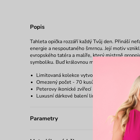
Popis
Tahleta
opička rozzáří každý Tvůj den. Přináší ne
energie a nespoutaného šmrncu. Její motiv vznik
evropského tatéra a malíře, který mistrně propojuj
symboliku.
Buď královnou městské džungle.
Limitovaná kolekce vytvořená ve spolupráci s
Omezený počet - 70 kusů od každé barvy
Peterovy ikonické zvířecí motivy
Luxusní dárkové balení limitované edice
Parametry