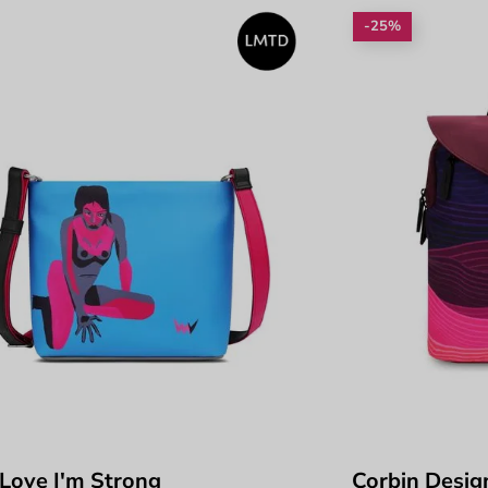
-25%
 Love I'm Strong
Corbin Desig