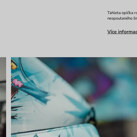
Tahleta opička r
nespoutaného šm
Více informac