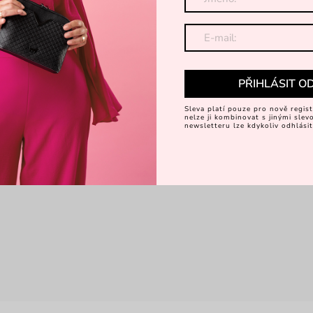
Objevte 
PŘIHLÁSIT O
Sleva platí pouze pro nově regist
nelze ji kombinovat s jinými sle
newsletteru lze kdykoliv odhlásit