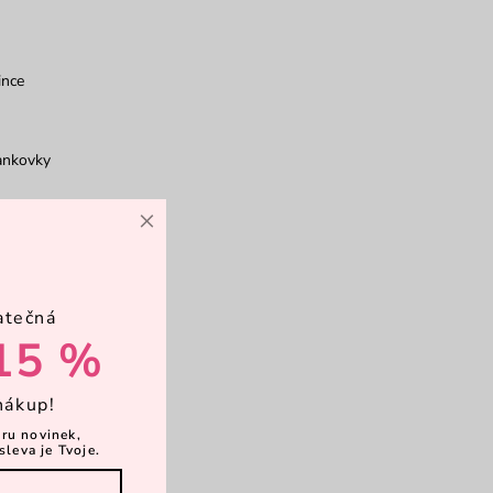
ince
ankovky
×
bčanka
atečná
12 karet
15 %
rkové balení
nákup!
ěru novinek,
sleva je Tvoje.
mited