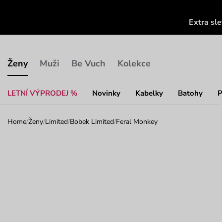
Extra sl
Ženy
Muži
Be Vuch
Kolekce
LETNÍ VÝPRODEJ %
Novinky
Kabelky
Batohy
P
Home
/
Ženy
/
Limited
/
Bobek Limited
/
Feral Monkey