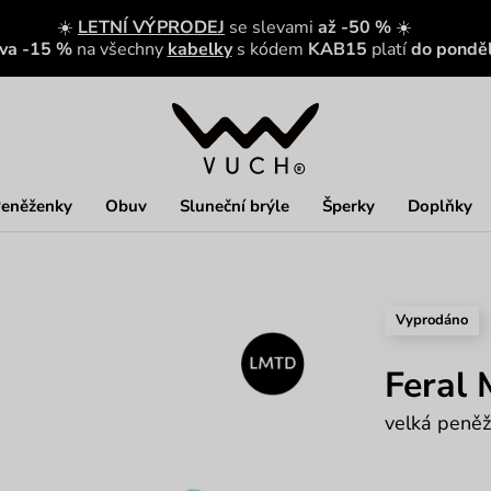
☀️
LETNÍ VÝPRODEJ
se slevami
až -50 %
☀️
eva -15 %
na všechny
kabelky
s kódem
KAB15
platí
do ponděl
eněženky
Obuv
Sluneční brýle
Šperky
Doplňky
Vyprodáno
Feral
velká peněž