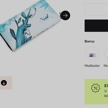
Barvy:
Multicolor
Mu
E
V 
k