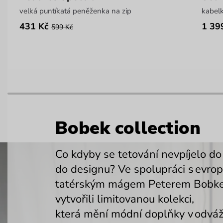
velká puntíkatá peněženka na zip
kabelk
431 Kč
1 39
599 Kč
Bobek collection
Co kdyby se tetování nevpíjelo do
do designu? Ve spolupráci s evro
tatérským mágem Peterem Bobk
vytvořili limitovanou kolekci,
která mění módní doplňky v odvá