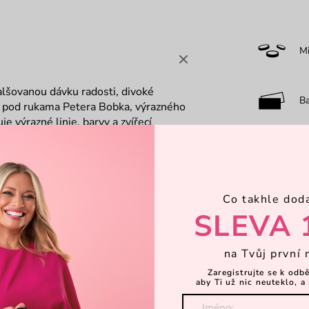
M
falšovanou dávku radosti, divoké
B
l pod rukama Petera Bobka, výrazného
e výrazné linie, barvy a zvířecí
O
 tatérem
Peterem Bobkem
Co takhle dod
7-
SLEVA 
Dá
na Tvůj první 
Zaregistrujte se k odb
aby Ti už nic neuteklo, a 
Li