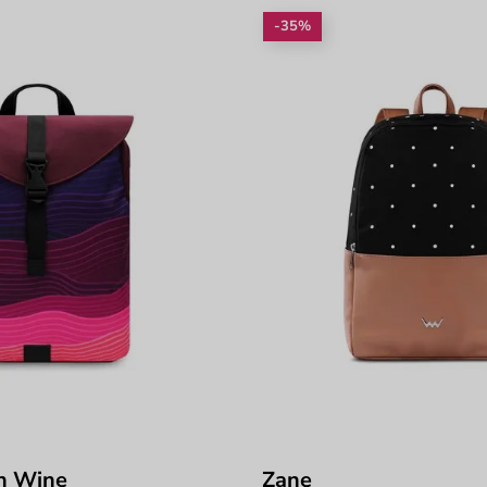
-35%
n Wine
Zane