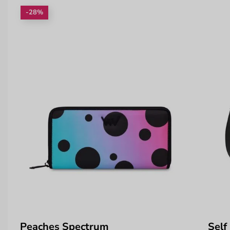
-28%
Peaches Spectrum
Self