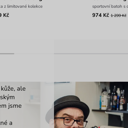
a z limitované kolekce
sportovní batoh s
9 Kč
974 Kč
1 299 Kč
 kůže, ale
pským
em jsme
žné a