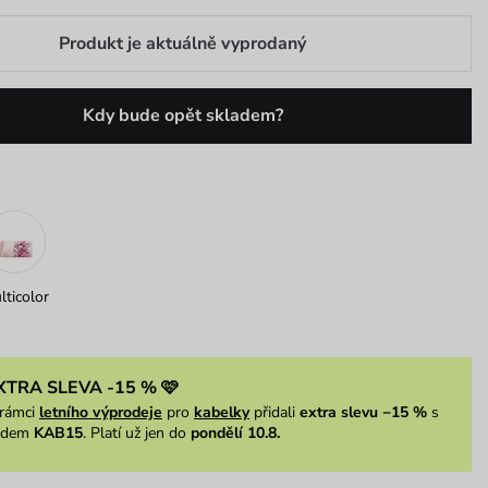
Produkt je aktuálně vyprodaný
Kdy bude opět skladem?
lticolor
XTRA SLEVA -15 % 🩷
rámci
letního výprodeje
pro
kabelky
přidali
extra slevu −15 %
s
ódem
KAB15
. Platí už jen do
pondělí 10.8.