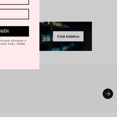
více
DBĚR
Celá kolekce
rované uživatele a
vovými kódy. Odběr
.