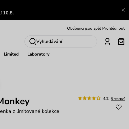
Zajímavosti ze světa Vuch:
Přečíst
í 10.8.
Výměna a vrácení zdarma
Zobrazit
Oblíbenci jsou zpět
Prohlédnout
Nech se inspirovat
Ukázat
Vyhledávání
Limited
Laboratory
 Monkey
4.2
5 recenzí
enka z limitované kolekce