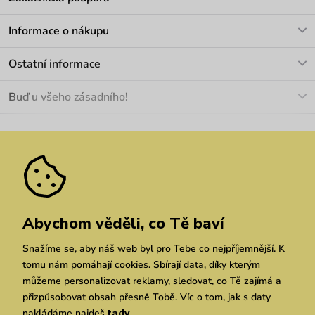
V pracovních dnech Po-Pá: 8-17h
Informace o nákupu
info@vuch.cz
Kontakt
Ostatní informace
+420 466 566 493
Doprava a platba
O nás
Buď u všeho zásadního!
Materiály a údržba
Kariéra
Nejčastější dotazy
Novinky
Slevy
Akce
Velkoobchod
Vrácení a reklamace
We Care
Odebírat
Pozáruční opravy
Dárkové poukazy
Zásady ochrany osobních údajů
zde
Vuchlook
Prodejny
Praha
Brno
Chrudim
Abychom věděli, co Tě baví
Snažíme se, aby náš web byl pro Tebe co nejpříjemnější. K
tomu nám pomáhají cookies. Sbírají data, díky kterým
můžeme personalizovat reklamy, sledovat, co Tě zajímá a
přizpůsobovat obsah přesně Tobě. Víc o tom, jak s daty
nakládáme najdeš
tady
.