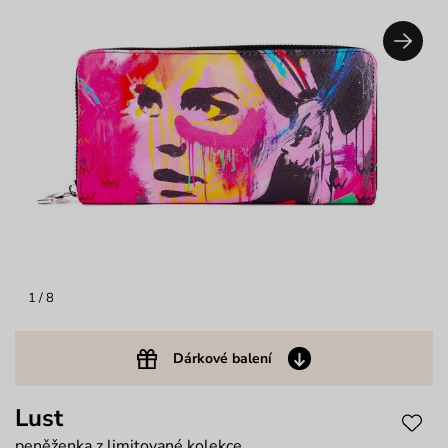
1
/ 8
Dárkové balení
Lust
peněženka z limitované kolekce