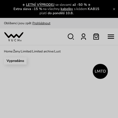
Zajímavosti ze světa Vuch:
Přečíst
☀️
LETNÍ VÝPRODEJ
se slevami
až -50 %
☀️
Extra sleva -15 %
na všechny
kabelky
s kódem
KAB15
Výměna a vrácení zdarma
Zobrazit
platí
do pondělí 10.8.
Oblíbenci jsou zpět
Prohlédnout
Nech se inspirovat
Ukázat
Home
/
Ženy
/
Limited
/
Limited archive
/
Lust
Vyprodáno