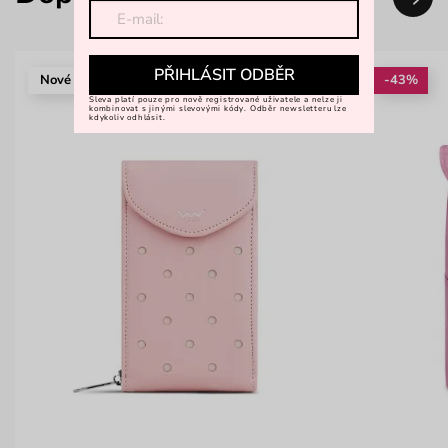
PŘIHLÁSIT ODBĚR
Nové
-43%
Sleva platí pouze pro nově registrované uživatele a nelze ji
kombinovat s jinými slevovými kódy. Odběr newsletteru lze
kdykoliv odhlásit.