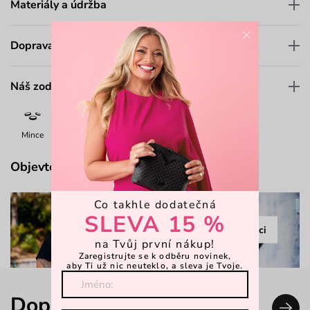
Materiály a údržba
×
Doprava a platba
Náš zodpovědný přístup
Mince
Bankovky
Občanka
7-12 karet
Limited
Objevte více
Co takhle dodatečná
SLEVA 15 %
Prohlédnout kolekci
na Tvůj první nákup!
Zaregistrujte se k odběru novinek,
aby Ti už nic neuteklo, a sleva je Tvoje.
Doplň svůj look