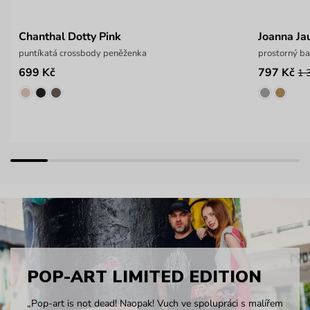
Chanthal Dotty Pink
Joanna Ja
puntíkatá crossbody peněženka
prostorný ba
699 Kč
797 Kč
1 
POP-ART LIMITED EDITION
„Pop-art is not dead! Naopak! Vuch ve spolupráci s malířem