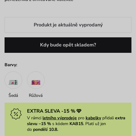
Produkt je aktuálně vyprodaný
Kdy bude opět skladem?
Barvy:
Šedá
Růžová
EXTRA SLEVA -15 % 🩷
V rámci
letního výprodeje
pro
kabelky
přidali
extra
slevu −15 %
s kódem
KAB15
. Platí už jen
do
pondělí 10.8.