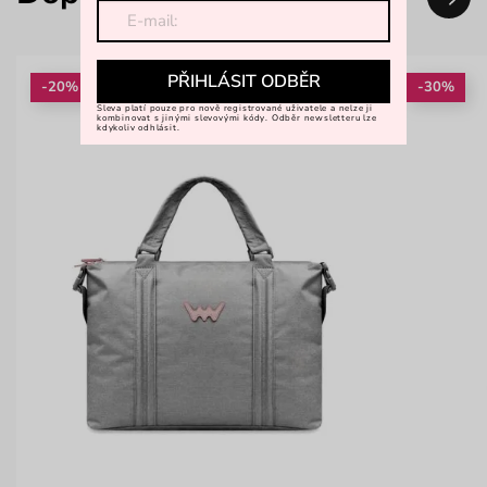
PŘIHLÁSIT ODBĚR
-20%
-30%
Sleva platí pouze pro nově registrované uživatele a nelze ji
kombinovat s jinými slevovými kódy. Odběr newsletteru lze
kdykoliv odhlásit.