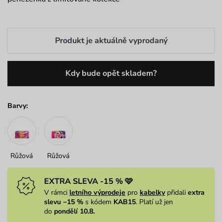
Produkt je aktuálně vyprodaný
Kdy bude opět skladem?
Barvy:
Růžová
Růžová
EXTRA SLEVA -15 % 🩷
V rámci
letního výprodeje
pro
kabelky
přidali
extra
slevu −15 %
s kódem
KAB15
. Platí už jen
do
pondělí 10.8.