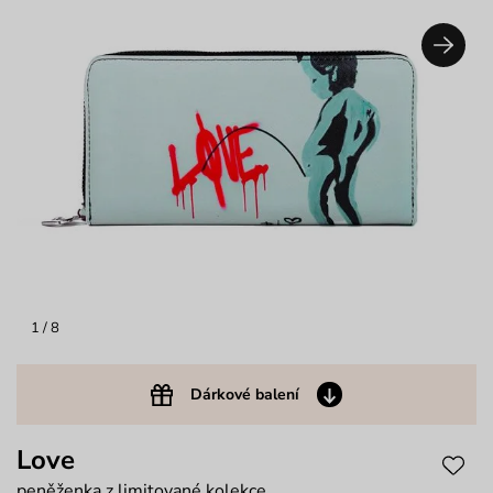
1
/ 8
Dárkové balení
Love
peněženka z limitované kolekce