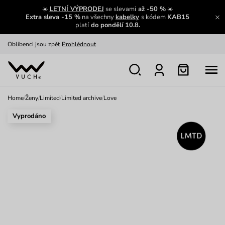
Zajímavosti ze světa Vuch:
Přečíst
☀️
LETNÍ VÝPRODEJ
se slevami
až -50 %
☀️
Extra sleva -15 %
na všechny
kabelky
s kódem
KAB15
Výměna a vrácení zdarma
Zobrazit
platí
do pondělí 10.8.
Oblíbenci jsou zpět
Prohlédnout
Nech se inspirovat
Ukázat
Home
/
Ženy
/
Limited
/
Limited archive
/
Love
Vyprodáno