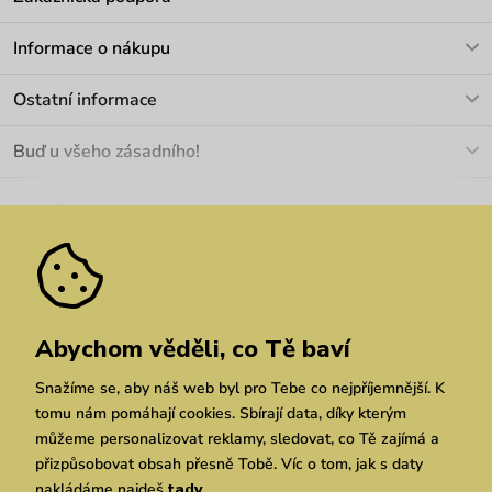
V pracovních dnech Po-Pá: 8-17h
Informace o nákupu
info@vuch.cz
Kontakt
Ostatní informace
+420 466 566 493
Doprava a platba
O nás
Buď u všeho zásadního!
Materiály a údržba
Kariéra
Nejčastější dotazy
Novinky
Slevy
Akce
Velkoobchod
Vrácení a reklamace
We Care
Odebírat
Pozáruční opravy
Dárkové poukazy
Zásady ochrany osobních údajů
zde
Vuchlook
Prodejny
Praha
Brno
Chrudim
Abychom věděli, co Tě baví
Snažíme se, aby náš web byl pro Tebe co nejpříjemnější. K
tomu nám pomáhají cookies. Sbírají data, díky kterým
můžeme personalizovat reklamy, sledovat, co Tě zajímá a
přizpůsobovat obsah přesně Tobě. Víc o tom, jak s daty
nakládáme najdeš
tady
.