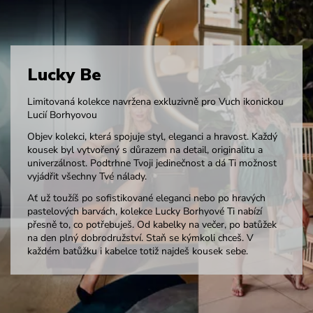
Lucky Be
Limitovaná kolekce navržena exkluzivně pro Vuch ikonickou
Lucií Borhyovou
Objev kolekci, která spojuje styl, eleganci a hravost. Každý
kousek byl vytvořený s důrazem na detail, originalitu a
univerzálnost. Podtrhne Tvoji jedinečnost a dá Ti možnost
vyjádřit všechny Tvé nálady.
Ať už toužíš po sofistikované eleganci nebo po hravých
pastelových barvách, kolekce Lucky Borhyové Ti nabízí
přesně to, co potřebuješ. Od kabelky na večer, po batůžek
na den plný dobrodružství. Staň se kýmkoli chceš. V
každém batůžku i kabelce totiž najdeš kousek sebe.