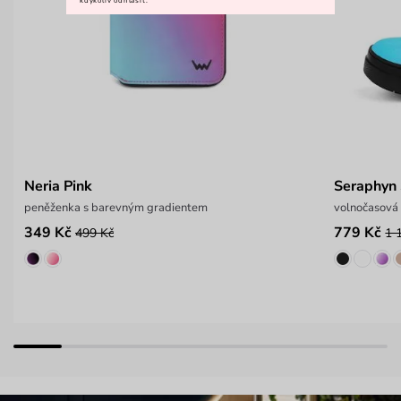
kdykoliv odhlásit.
Neria Pink
Seraphyn
peněženka s barevným gradientem
volnočasová
349 Kč
779 Kč
499 Kč
1 