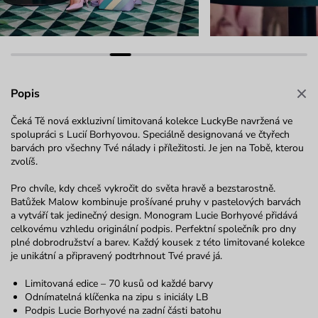
Popis
Čeká Tě nová exkluzivní limitovaná kolekce LuckyBe navržená ve
spolupráci s Lucií Borhyovou. Speciálně designovaná ve čtyřech
barvách pro všechny Tvé nálady i příležitosti. Je jen na Tobě, kterou
zvolíš.
Pro chvíle, kdy chceš vykročit do světa hravě a bezstarostně.
Batůžek Malow kombinuje prošívané pruhy v pastelových barvách
a vytváří tak jedinečný design. Monogram Lucie Borhyové přidává
celkovému vzhledu originální podpis. Perfektní společník pro dny
plné dobrodružství a barev. Každý kousek z této limitované kolekce
je unikátní a připravený podtrhnout Tvé pravé já.
Limitovaná edice – 70 kusů od každé barvy
Odnímatelná klíčenka na zipu s iniciály LB
Podpis Lucie Borhyové na zadní části batohu