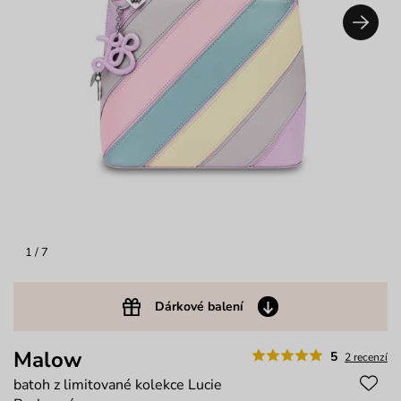
1
/ 7
Dárkové balení
Malow
5
2 recenzí
batoh z limitované kolekce Lucie