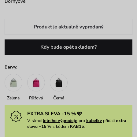
Borhyové
Produkt je aktuálně vyprodaný
Kdy bude opět skladem?
Barvy:
Zelená
Růžová
Černá
EXTRA SLEVA -15 % 🩷
V rámci
letního výprodeje
pro
kabelky
přidali
extra
slevu −15 %
s kódem
KAB15
.