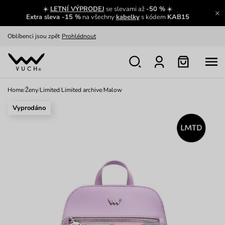
☀️
LETNÍ VÝPRODEJ
se slevami až
-50 %
☀️
Výměna a vrácení zdarma
Zobrazit
Extra sleva -15 %
na všechny
kabelky
s kódem
KAB15
Oblíbenci jsou zpět
Prohlédnout
Nech se inspirovat
Ukázat
Home
/
Ženy
/
Limited
/
Limited archive
/
Malow
Vyprodáno