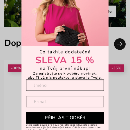
Limitovaná kolekce Lucky Be
Doplň svůj look
Co takhle dodatečná
SLEVA 15 %
na Tvůj první nákup!
-30%
-35%
Zaregistrujte se k odběru novinek,
aby Ti už nic neuteklo, a sleva je Tvoje.
PŘIHLÁSIT ODBĚR
Sleva platí pouze pro nově registrované uživatele a nelze ji
kombinovat s jinými slevovými kódy. Odběr newsletteru lze