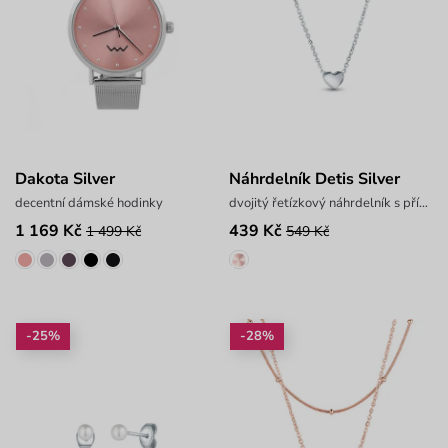
Dakota Silver
Náhrdelník Detis Silver
decentní dámské hodinky
dvojitý řetízkový náhrdelník s přívěskem
1 169 Kč
439 Kč
1 499 Kč
549 Kč
-25%
-28%