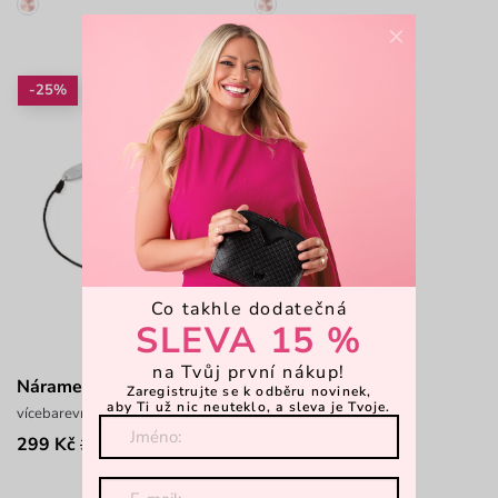
×
-25%
-25%
Co takhle dodatečná
SLEVA 15 %
na Tvůj první nákup!
Náramek Shiny Heart Black
Liza Silver
Zaregistrujte se k odběru novinek,
aby Ti už nic neuteklo, a sleva je Tvoje.
vícebarevný náramek s motivem srdce
popruh na kabelku
299 Kč
224 Kč
399 Kč
299 Kč