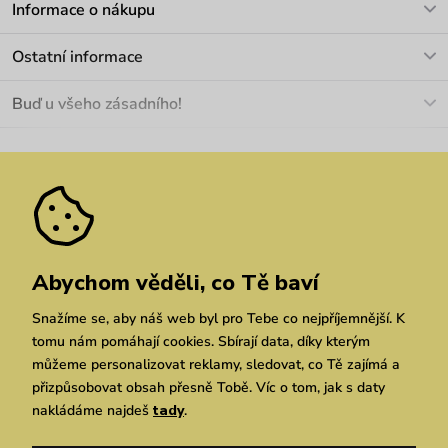
Informace o nákupu
info@vuch.cz
Kontakt
Ostatní informace
+420 466 566 493
Doprava a platba
O nás
Buď u všeho zásadního!
Materiály a údržba
Kariéra
Nejčastější dotazy
Novinky
Slevy
Akce
Velkoobchod
Vrácení a reklamace
We Care
Odebírat
Pozáruční opravy
Dárkové poukazy
Zásady ochrany osobních údajů
zde
Vuchlook
Prodejny
Praha
Brno
Chrudim
Abychom věděli, co Tě baví
Snažíme se, aby náš web byl pro Tebe co nejpříjemnější. K
tomu nám pomáhají cookies. Sbírají data, díky kterým
můžeme personalizovat reklamy, sledovat, co Tě zajímá a
přizpůsobovat obsah přesně Tobě. Víc o tom, jak s daty
nakládáme najdeš
tady
.
Copyright © 2026 Vuch s.r.o. Všechna práva vyhrazena. Technicky zajišťuje
Simplia.cz