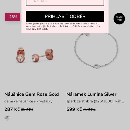
PŘIHLÁSIT ODBĚR
-28%
-25%
Sleva platí pouze pro nově registrované uživatele a nelze ji
kombinovat s jinými slevovými kódy. Odběr newsletteru lze
kdykoliv odhlásit.
Náušnice Gem Rose Gold
Náramek Lumina Silver
dámské náušnice s krystalky
šperk ze stříbra (925/1000), váha 1,5 g
287 Kč
599 Kč
399 Kč
799 Kč