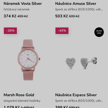
Náramek Vovia Silver
Náušnice Amuse Silver
řetízkový náramek
šperk ze stříbra (925/1000), váha 0,9 g
374 Kč
503 Kč
499 Kč
699 Kč
-28%
-43%
Marsh Rose Gold
Náušnice Espace Silver
elegantní dámské hodinky
šperk ze stříbra (925/1000), váha 0,8 g
1 079 Kč
398 Kč
1 499 Kč
699 Kč