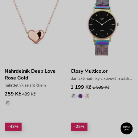
Náhrdelník Deep Love
Closy Multicolor
Rose Gold
dámské hodinky s kovovým páskem
náhrdelník se srdíčkem
1 199 Kč
1 599 Kč
259 Kč
499 Kč
-43%
-25%