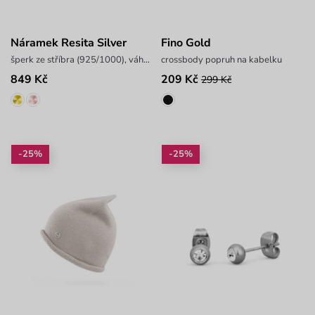
Náramek Resita Silver
Fino Gold
šperk ze stříbra (925/1000), váha 1,9 g
crossbody popruh na kabelku
849 Kč
209 Kč
299 Kč
-25%
-25%