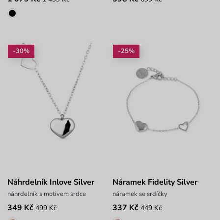
-30%
-25%
Náhrdelník Inlove Silver
Náramek Fidelity Silver
náhrdelník s motivem srdce
náramek se srdíčky
349 Kč
337 Kč
499 Kč
449 Kč