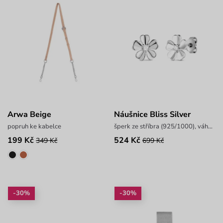
Arwa Beige
Náušnice Bliss Silver
popruh ke kabelce
šperk ze stříbra (925/1000), váha 2 g
199 Kč
524 Kč
349 Kč
699 Kč
-30%
-30%