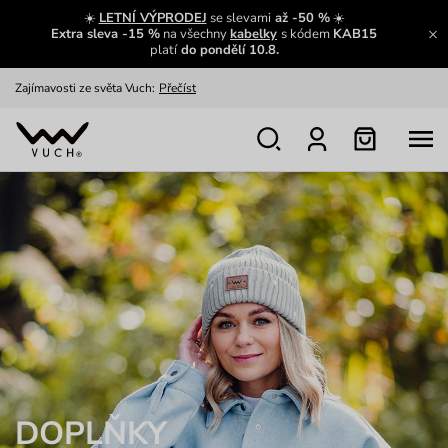
☀️
LETNÍ VÝPRODEJ
se slevami
až -50 %
☀️
Extra sleva -15 %
na všechny
kabelky
s kódem
KAB15
platí
do pondělí 10.8.
Zajímavosti ze světa Vuch:
Přečíst
Výměna a vrácení zdarma
Zobrazit
Oblíbenci jsou zpět
Prohlédnout
Nech se inspirovat
Ukázat
DOPLŇKY