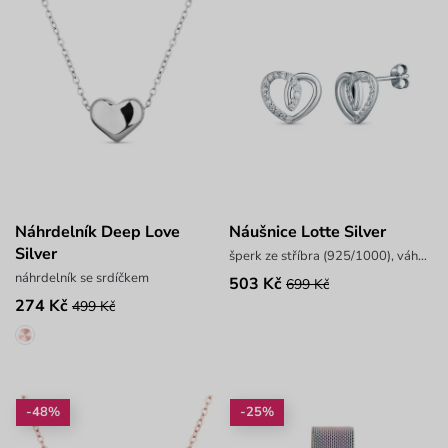
Náhrdelník Deep Love
Náušnice Lotte Silver
Silver
šperk ze stříbra (925/1000), váha 1,5 g
náhrdelník se srdíčkem
503 Kč
699 Kč
274 Kč
499 Kč
-48%
-25%