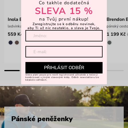
Co takhle dodatečná
SLEVA 15 %
na Tvůj první nákup!
Inola Black
Brendon B
Zaregistrujte se k odběru novinek,
ledvinka s nastavitelným popruhem
pánský cesto
aby Ti už nic neuteklo, a sleva je Tvoje.
559 Kč
1 199 Kč
799 Kč
PŘIHLÁSIT ODBĚR
Sleva platí pouze pro nově registrované uživatele a nelze ji
kombinovat s jinými slevovými kódy. Odběr newsletteru lze
kdykoliv odhlásit.
Pánské peněženky