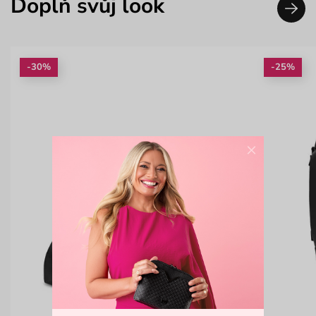
Doplň svůj look
-30%
-25%
×