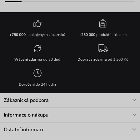
+750 000
spokojených zákazníků
+250 000
produktů skladem
Vrácení zdarma
do 30 dnů
Doprava zdarma
od 1 300 Kč
Doručení
do 24 hodin
Zákaznická podpora
V pracovních dnech Po-Pá: 8-17h
Informace o nákupu
info@vuch.cz
Kontakt
Ostatní informace
+420 466 566 493
Doprava a platba
O nás