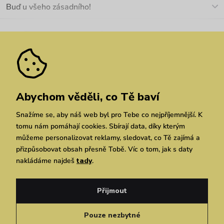
Buď u všeho zásadního!
Materiály a údržba
Kariéra
Nejčastější dotazy
Novinky
Slevy
Akce
Velkoobchod
Vrácení a reklamace
We Care
Odebírat
Pozáruční opravy
Dárkové poukazy
Zásady ochrany osobních údajů
zde
Vuchlook
Prodejny
Praha
Brno
Chrudim
Abychom věděli, co Tě baví
Snažíme se, aby náš web byl pro Tebe co nejpříjemnější. K
tomu nám pomáhají cookies. Sbírají data, díky kterým
můžeme personalizovat reklamy, sledovat, co Tě zajímá a
přizpůsobovat obsah přesně Tobě. Víc o tom, jak s daty
nakládáme najdeš
tady
.
Copyright © 2026 Vuch s.r.o. Všechna práva vyhrazena. Technicky zajišťuje
Simplia.cz
Přijmout
Obchodní podmínky
Zásady ochrany osobních údajů
Pouze nezbytné