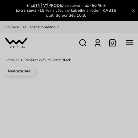
Zajímavosti ze světa Vuch:
Přečíst
☀️
LETNÍ VÝPRODEJ
se slevami
až -50 %
☀️
Extra sleva -15 %
na všechny
kabelky
s kódem
KAB15
Výměna a vrácení zdarma
Zobrazit
platí
do pondělí 10.8.
Oblíbenci jsou zpět
Prohlédnout
Nech se inspirovat
Ukázat
Home
/
Muži
/
Peněženky
/
Slim
/
Grant Black
Nedostupné