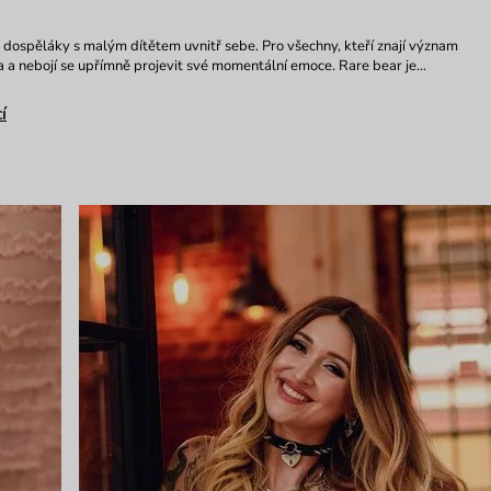
dospěláky s malým dítětem uvnitř sebe. Pro všechny, kteří znají význam
a a nebojí se upřímně projevit své momentální emoce. Rare bear je…
í