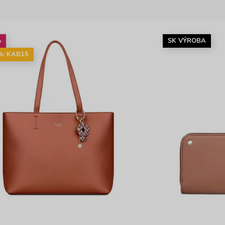
%
SK VÝROBA
%: KAB15