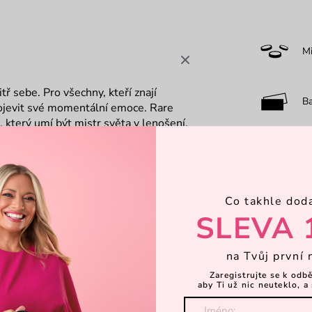
M
 sebe. Pro všechny, kteří znají
B
rojevit své momentální emoce. Rare
 který umí být mistr světa v lenošení,
e, když ne všechno jde podle představ a
F
r je jasná volba. Vlivy Yungblud, Lady
Co takhle dod
7-
pouze 100 ks od každé barvy
SLEVA 
harlotou
Objevte 
o
na Tvůj první 
monogramem
Zaregistrujte se k odb
aby Ti už nic neuteklo, a 