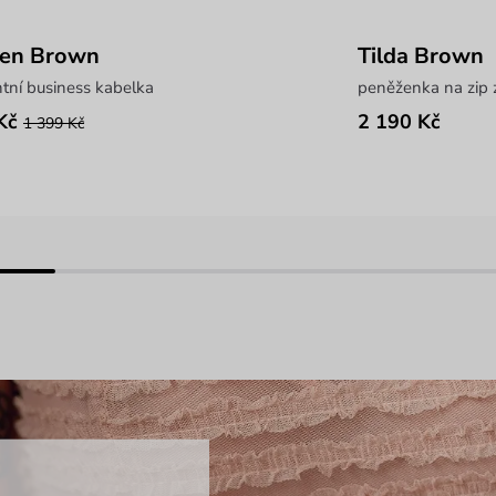
een Brown
Tilda Brown
tní business kabelka
peněženka na zip z
Kč
2 190 Kč
1 399 Kč