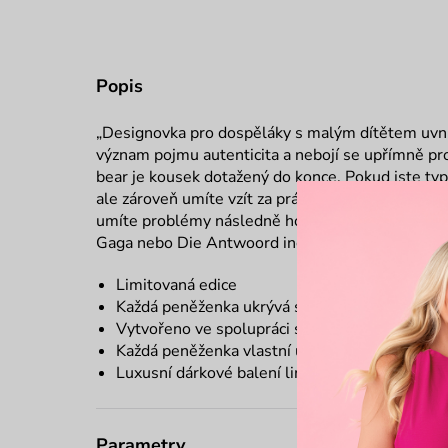
Popis
„Designovka pro dospěláky s malým dítětem uvnitř
význam pojmu autenticita a nebojí se upřímně p
bear je kousek dotažený do konce. Pokud jste typ,
ale zároveň umíte vzít za práci, občas se vztekát
umíte problémy následně hodit za hlavu, Rare bea
Gaga nebo Die Antwoord include.“
Limitovaná edice
Každá peněženka ukrývá svůj vlastní příběh - 
Vytvořeno ve spolupráci s českou rapperkou
S
Každá peněženka vlastní unikátní sériové čísl
Luxusní dárkové balení limitované edice s 
Parametry