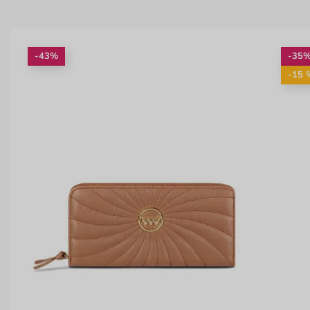
-43%
-35
-15 