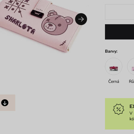
Barvy:
Černá
Rů
E
V 
k