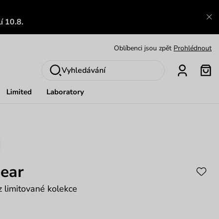
Výměna a vrácení zdarma
Zobrazit
í 10.8.
Oblíbenci jsou zpět
Prohlédnout
Nech se inspirovat
Ukázat
Vyhledávání
Limited
Laboratory
bear
 limitované kolekce