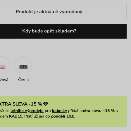
Produkt je aktuálně vyprodaný
Kdy bude opět skladem?
žová
Černá
XTRA SLEVA -15 % 🩷
rámci
letního výprodeje
pro
kabelky
přidali
extra slevu −15 %
s
ódem
KAB15
. Platí už jen do
pondělí 10.8.