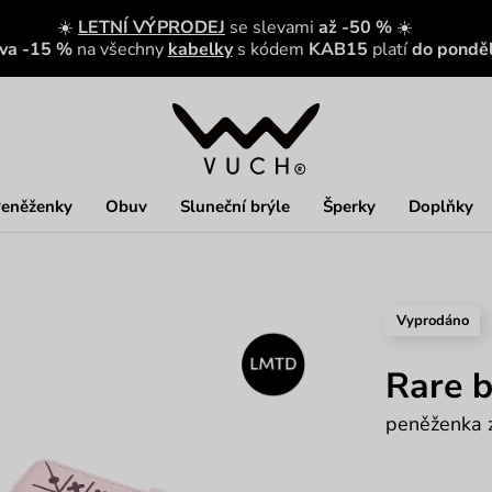
☀️
LETNÍ VÝPRODEJ
se slevami
až -50 %
☀️
eva -15 %
na všechny
kabelky
s kódem
KAB15
platí
do ponděl
eněženky
Obuv
Sluneční brýle
Šperky
Doplňky
Vyprodáno
Rare 
peněženka z