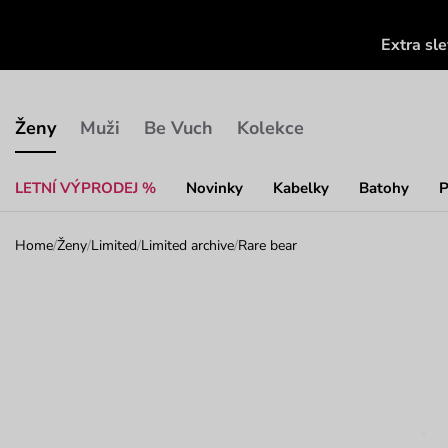
Extra sl
Ženy
Muži
Be Vuch
Kolekce
LETNÍ VÝPRODEJ %
Novinky
Kabelky
Batohy
P
Home
/
Ženy
/
Limited
/
Limited archive
/
Rare bear