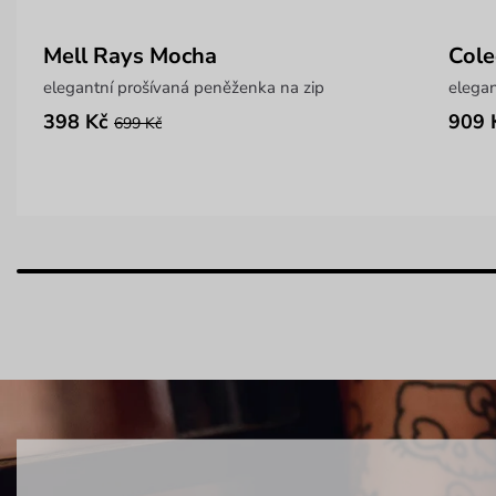
Mell Rays Mocha
Col
elegantní prošívaná peněženka na zip
elegan
398 Kč
909 
699 Kč