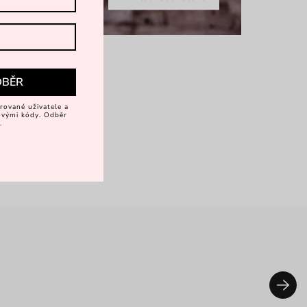
DBĚR
rované uživatele a
vovými kódy. Odběr
.