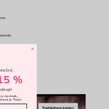
ince
ankovky
×
otka
atečná
12 karet
15 %
více
nákup!
ěru novinek,
sleva je Tvoje.
Prohlédnout kolekci