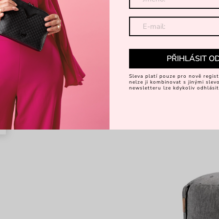
PŘIHLÁSIT O
Sleva platí pouze pro nově regist
nelze ji kombinovat s jinými sle
newsletteru lze kdykoliv odhlásit
é