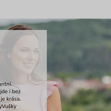
ntní.
de i bez
je krása.
lyVušky