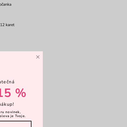
bčanka
12 karet
×
atečná
15 %
nákup!
ěru novinek,
sleva je Tvoje.