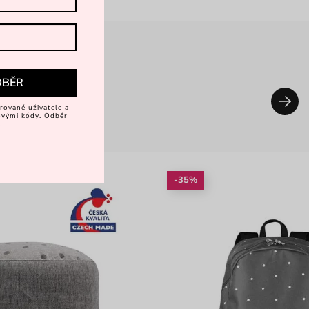
DBĚR
rované uživatele a
vovými kódy. Odběr
.
-35%