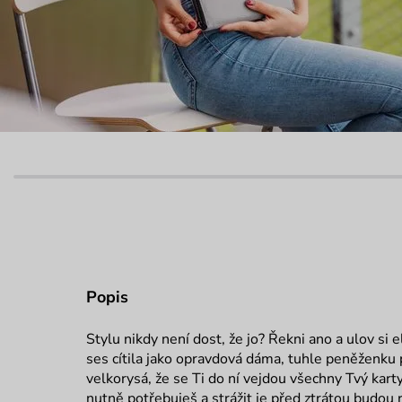
Popis
Stylu nikdy není dost, že jo? Řekni ano a ulov si
ses cítila jako opravdová dáma, tuhle peněženku p
velkorysá, že se Ti do ní vejdou všechny Tvý kart
nutně potřebuješ a strážit je před ztrátou budou 