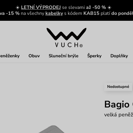
☀️
LETNÍ VÝPRODEJ
se slevami
až -50 %
☀️
eva -15 %
na všechny
kabelky
s kódem
KAB15
platí
do ponděl
eněženky
Obuv
Sluneční brýle
Šperky
Doplňky
Nedostupné
Bagio
velká peněž