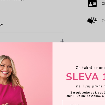
O
7-
ky
Co takhle dod
SLEVA 
na Tvůj první 
Zaregistrujte se k odb
aby Ti už nic neuteklo, a 