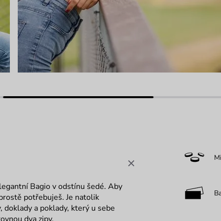
M
 elegantní Bagio v odstínu šedé. Aby
B
rostě potřebuješ. Je natolik
y, doklady a poklady, který u sebe
rovnou dva zipy.