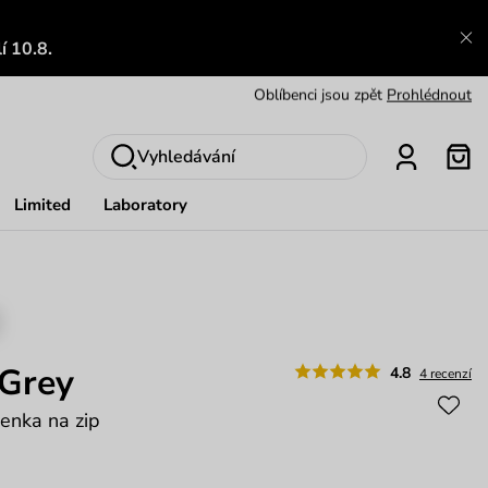
Výměna a vrácení zdarma
Zobrazit
í 10.8.
Oblíbenci jsou zpět
Prohlédnout
Nech se inspirovat
Ukázat
Vyhledávání
Limited
Laboratory
 Grey
4.8
4 recenzí
enka na zip