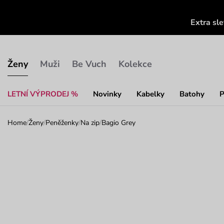
Extra sl
Ženy
Muži
Be Vuch
Kolekce
LETNÍ VÝPRODEJ %
Novinky
Kabelky
Batohy
P
Home
/
Ženy
/
Peněženky
/
Na zip
/
Bagio Grey