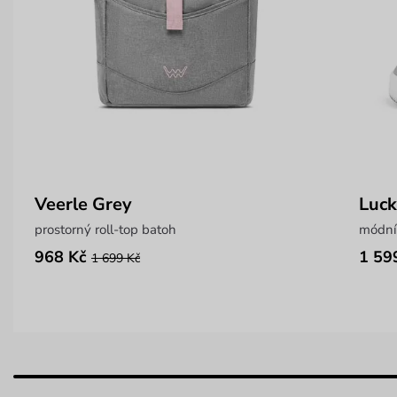
Veerle Grey
Luck
prostorný roll-top batoh
módní
968 Kč
1 59
1 699 Kč