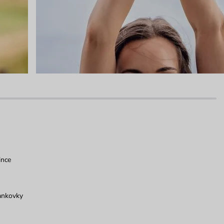
ince
ankovky