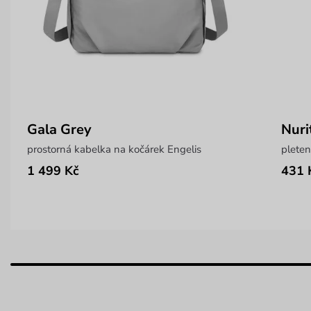
Gala Grey
Nuri
prostorná kabelka na kočárek Engelis
plete
1 499 Kč
431 