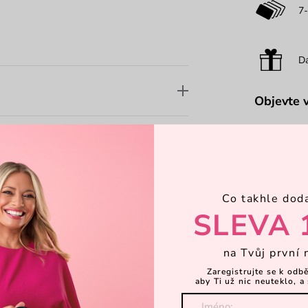
7-
Dá
Objevte 
Co takhle dod
SLEVA 
na Tvůj první 
Zaregistrujte se k odb
aby Ti už nic neuteklo, a 