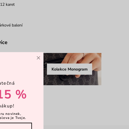
12 karet
rkové balení
více
×
Kolekce Monogram
atečná
15 %
nákup!
ěru novinek,
sleva je Tvoje.