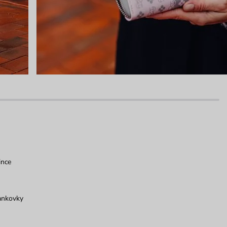
ince
ankovky