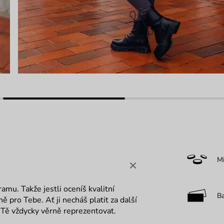
M
mu. Takže jestli oceníš kvalitní
B
ě pro Tebe. Ať ji necháš platit za další
Tě vždycky věrně reprezentovat.