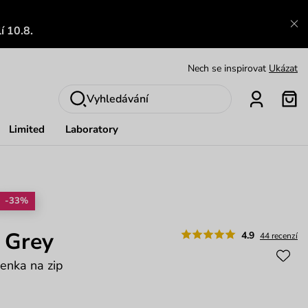
Výměna a vrácení zdarma
Zobrazit
í 10.8.
Oblíbenci jsou zpět
Prohlédnout
Nech se inspirovat
Ukázat
Vyhledávání
Limited
Laboratory
-33%
 Grey
4.9
44 recenzí
enka na zip