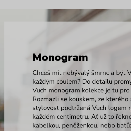
Monogram
Chceš mít nebývalý šmrnc a být 
každým coulem? Do detailu prom
Vuch monogram kolekce je tu pro
Rozmazli se kouskem, ze kterého 
stylovost podtržená Vuch logem 
každém centimetru. Ať už to řekn
kabelkou, peněženkou, nebo bat