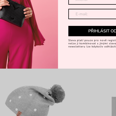
PŘIHLÁSIT O
Sleva platí pouze pro nově regist
nelze ji kombinovat s jinými sle
newsletteru lze kdykoliv odhlásit
%
-30%