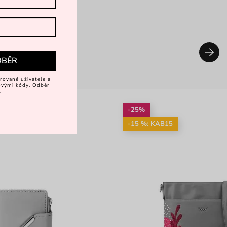
DBĚR
rované uživatele a
vovými kódy. Odběr
.
-25%
-15 %: KAB15