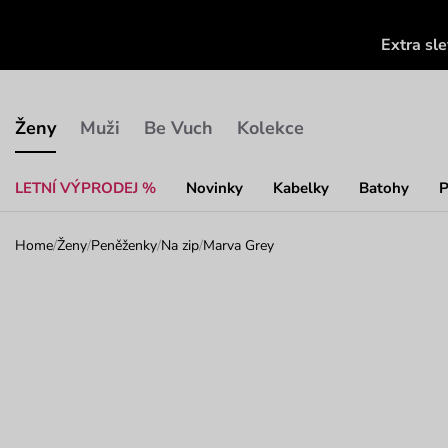
Extra sl
Ženy
Muži
Be Vuch
Kolekce
LETNÍ VÝPRODEJ %
Novinky
Kabelky
Batohy
P
Home
/
Ženy
/
Peněženky
/
Na zip
/
Marva Grey