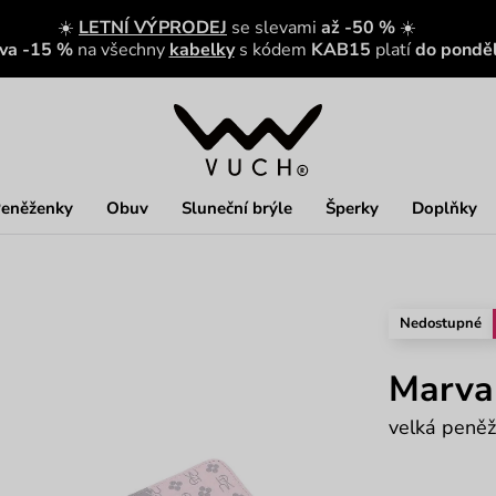
☀️
LETNÍ VÝPRODEJ
se slevami
až -50 %
☀️
eva -15 %
na všechny
kabelky
s kódem
KAB15
platí
do ponděl
eněženky
Obuv
Sluneční brýle
Šperky
Doplňky
Nedostupné
Marva
velká peněž