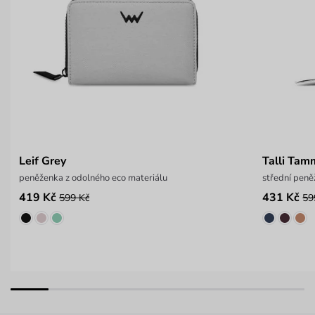
Leif Grey
Talli Tam
peněženka z odolného eco materiálu
střední peně
419 Kč
431 Kč
599 Kč
59