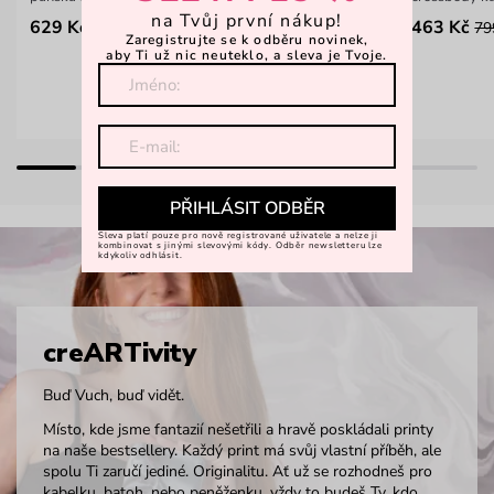
na Tvůj první nákup!
629 Kč
463 Kč
899 Kč
79
Zaregistrujte se k odběru novinek,
aby Ti už nic neuteklo, a sleva je Tvoje.
PŘIHLÁSIT ODBĚR
Sleva platí pouze pro nově registrované uživatele a nelze ji
kombinovat s jinými slevovými kódy. Odběr newsletteru lze
kdykoliv odhlásit.
creARTivity
Buď Vuch, buď vidět.
Místo, kde jsme fantazií nešetřili a hravě poskládali printy
na naše bestsellery. Každý print má svůj vlastní příběh, ale
spolu Ti zaručí jediné. Originalitu. Ať už se rozhodneš pro
kabelku, batoh, nebo peněženku, vždy to budeš Ty, kdo