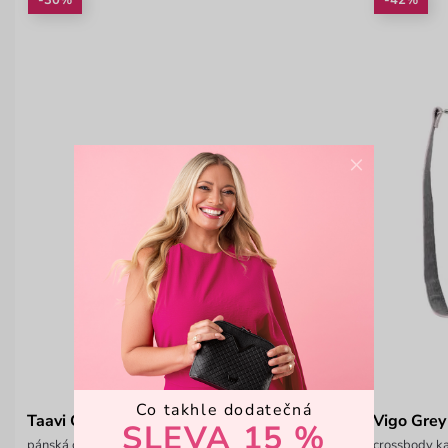
-30%
-42%
×
Co takhle dodatečná
Taavi Grey
Vigo Grey
SLEVA 15 %
pánská crossbody taška
crossbody ka