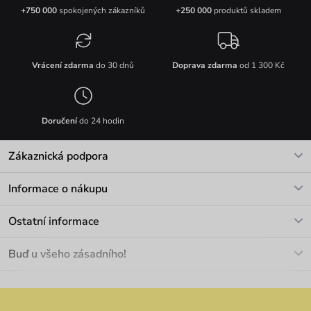
+750 000
spokojených zákazníků
+250 000
produktů skladem
Vrácení zdarma
do 30 dnů
Doprava zdarma
od 1 300 Kč
Doručení
do 24 hodin
Zákaznická podpora
V pracovních dnech Po-Pá: 8-17h
Informace o nákupu
info@vuch.cz
Kontakt
Ostatní informace
+420 466 566 493
Doprava a platba
O nás
Buď u všeho zásadního!
Materiály a údržba
Kariéra
Nejčastější dotazy
Novinky
Slevy
Akce
Velkoobchod
Vrácení a reklamace
We Care