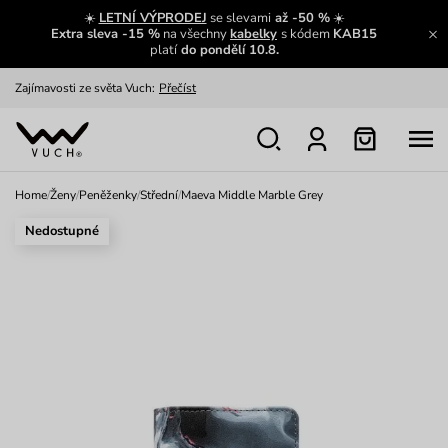
☀️
LETNÍ VÝPRODEJ
se slevami
až -50 %
☀️
Extra sleva -15 %
na všechny
kabelky
s kódem
KAB15
platí
do pondělí 10.8.
Zajímavosti ze světa Vuch:
Přečíst
Výměna a vrácení zdarma
Zobrazit
Oblíbenci jsou zpět
Prohlédnout
Home
/
Ženy
/
Peněženky
/
Střední
/
Maeva Middle Marble Grey
Nech se inspirovat
Ukázat
Nedostupné