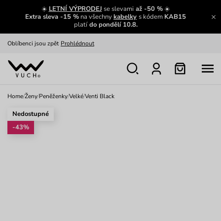
Zajímavosti ze světa Vuch:
Přečíst
☀️
LETNÍ VÝPRODEJ
se slevami
až -50 %
☀️
Extra sleva -15 %
na všechny
kabelky
s kódem
KAB15
Výměna a vrácení zdarma
Zobrazit
platí
do pondělí 10.8.
Oblíbenci jsou zpět
Prohlédnout
Nech se inspirovat
Ukázat
Home
/
Ženy
/
Peněženky
/
Velké
/
Venti Black
Nedostupné
-43%