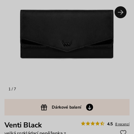
1
/ 7
Dárkové balení
Venti Black
4.5
8 recenzí
velká rozkládací peněženka z