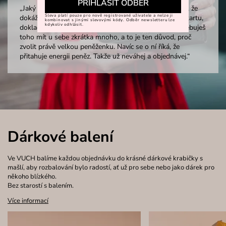
PŘIHLÁSIT ODBĚR
„Jaký je hlavní aspekt velkých peněženek? No přece to, že
Sleva platí pouze pro nově registrované uživatele a nelze ji
dokážou pojmout snad všechno. Ať už jde o platební kartu,
kombinovat s jinými slevovými kódy. Odběr newsletteru lze
kdykoliv odhlásit.
doklady, věrnostní kartičky, bankovky, mince. No, potřebuješ
toho mít u sebe zkrátka mnoho, a to je ten důvod, proč
zvolit právě velkou peněženku. Navíc se o ní říká, že
přitahuje energii peněz. Takže už neváhej a objednávej.“
Dárkové balení
Ve VUCH balíme každou objednávku do krásné dárkové krabičky s
mašlí, aby rozbalování bylo radostí, ať už pro sebe nebo jako dárek pro
někoho blízkého.
Bez starostí s balením.
Více informací