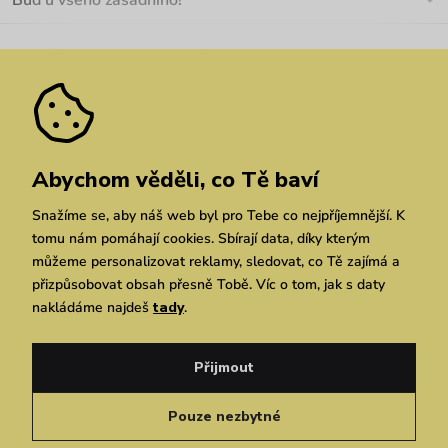
Buď u všeho zásadního!
Materiály a údržba
Kariéra
Nejčastější dotazy
Novinky
Slevy
Akce
Velkoobchod
Vrácení a reklamace
We Care
Odebírat
Pozáruční opravy
Dárkové poukazy
Zásady ochrany osobních údajů
zde
Vuchlook
Prodejny
Praha
Brno
Chrudim
Abychom věděli, co Tě baví
Snažíme se, aby náš web byl pro Tebe co nejpříjemnější. K
tomu nám pomáhají cookies. Sbírají data, díky kterým
můžeme personalizovat reklamy, sledovat, co Tě zajímá a
přizpůsobovat obsah přesně Tobě. Víc o tom, jak s daty
nakládáme najdeš
tady
.
Copyright © 2026 Vuch s.r.o. Všechna práva vyhrazena. Technicky zajišťuje
Simplia.cz
Přijmout
Obchodní podmínky
Zásady ochrany osobních údajů
Pouze nezbytné
Čeština