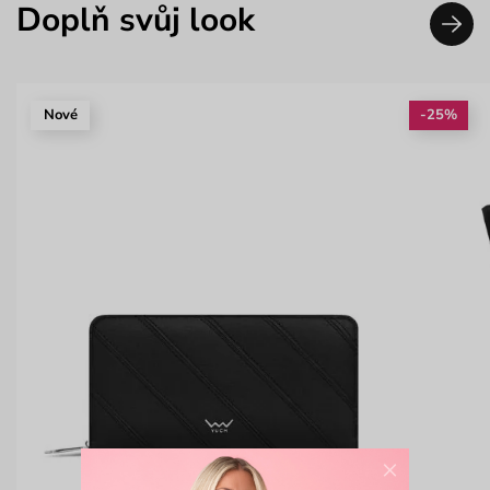
Doplň svůj look
Nové
-25%
×