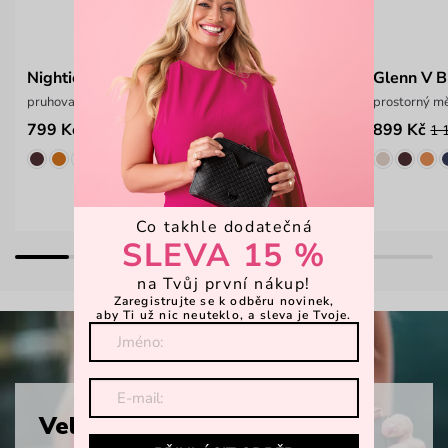
Nightie Nicci Striped Black
Glenn V B
pruhovaná peněženka na zip
prostorný m
799 Kč
899 Kč
1 
Co takhle dodatečná
SLEVA 15 %
na Tvůj první nákup!
Zaregistrujte se k odběru novinek,
aby Ti už nic neuteklo, a sleva je Tvoje.
Velké peněženky