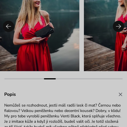
Popis
Nemůžeš se rozhodnout, jestli máš radši lesk či mat? Černou nebo
fialovou? Velkou peněženku nebo decentní kousek? Dobry, v klidu!
My pro tebe vyrobili peněženku Venti Black, která splňuje všechno.
Je z imitace kůže a když ji rozložíš, budeš valit oči. Je totiž složená
ze tří částí, takže budeš mít všechno pěkně přehledně před sebou.