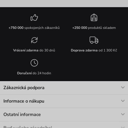
+750 000
spokojených zákazníků
+250 000
produktů skladem
Vrácení zdarma
do 30 dnů
Doprava zdarma
od 1 300 Kč
Doručení
do 24 hodin
Zákaznická podpora
V pracovních dnech Po-Pá: 8-17h
Informace o nákupu
info@vuch.cz
Kontakt
Ostatní informace
+420 466 566 493
Doprava a platba
O nás