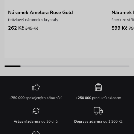
Náramek Amelora Rose Gold
Náramek L
řetízkový náramek s krystaly
šperk ze stř
262 Kč
599 Kč
349 Kč
79
+750 000
spokojených zákazníků
+250 000
produktů skladem
Vrácení zdarma
do 30 dnů
Doprava zdarma
od 1 300 Kč