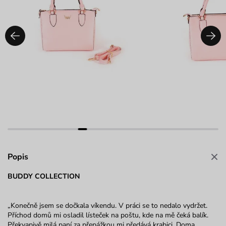
Popis
BUDDY COLLECTION
„Konečně jsem se dočkala víkendu. V práci se to nedalo vydržet.
Příchod domů mi osladil lísteček na poštu, kde na mě čeká balík.
Překvapivě milá paní za přepážkou mi předává krabici. Doma