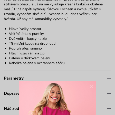
strhávám obálku a už na mě vykukuje krásná krabička obalená
mašlí. Plná napětí vytahuji růžovou Lycheen a rychle utíkám k
zrcadlu, vypadám skvěle! S Lycheen budu dnes večer v baru
hvězda. Už aby mě kamarádky vyzvedly.“
Hlavní velký prostor
Vnitřní látka s puntíky
Dvě vnitřní kapsy na zip
Tři vnitřní kapsy na drobnosti
Popruh přes rameno
Hlavní uzavírání na zip
Baleno v dárkovém balení
Kabelka balena v ochranném sáčku
Parametry
×
Doprava a platba
Náš zodpovědný přístup