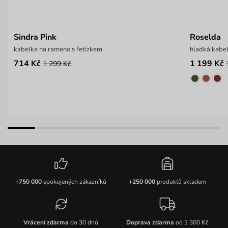
Sindra Pink
Roselda
kabelka na rameno s řetízkem
hladká kabe
714 Kč
1 199 Kč
1 299 Kč
+750 000
spokojených zákazníků
+250 000
produktů skladem
Vrácení zdarma
do 30 dnů
Doprava zdarma
od 1 300 Kč