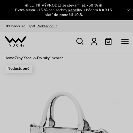
Zajímavosti ze světa Vuch:
Přečíst
☀️
LETNÍ VÝPRODEJ
se slevami
až -50 %
☀️
Extra sleva -15 %
na všechny
kabelky
s kódem
KAB15
Výměna a vrácení zdarma
Zobrazit
platí
do pondělí 10.8.
Oblíbenci jsou zpět
Prohlédnout
Nech se inspirovat
Ukázat
Home
/
Ženy
/
Kabelky
/
Do ruky
/
Lycheen
Nedostupné