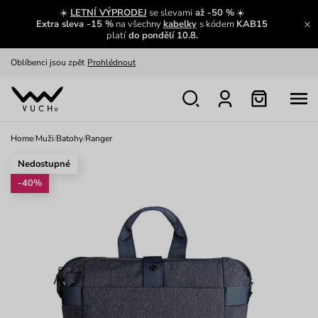
Zajímavosti ze světa Vuch:
Přečíst
☀️
LETNÍ VÝPRODEJ
se slevami
až -50 %
☀️
Extra sleva -15 %
na všechny
kabelky
s kódem
KAB15
Výměna a vrácení zdarma
Zobrazit
platí
do pondělí 10.8.
Oblíbenci jsou zpět
Prohlédnout
Nech se inspirovat
Ukázat
Home
/
Muži
/
Batohy
/
Ranger
Nedostupné
-40%