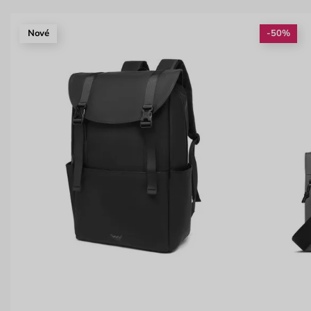
Nové
-50%