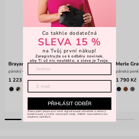
Co takhle dodatečná
SLEVA 15 %
na Tvůj první nákup!
Zaregistrujte se k odběru novinek,
aby Ti už nic neuteklo, a sleva je Tvoje.
Brayan Blue
Merle Gra
pánský velký cestovní roll-top batoh
pánská peněž
1 223 Kč
1 790 Kč
1 699 Kč
PŘIHLÁSIT ODBĚR
Sleva platí pouze pro nově registrované uživatele a nelze ji
kombinovat s jinými slevovými kódy. Odběr newsletteru lze
kdykoliv odhlásit.