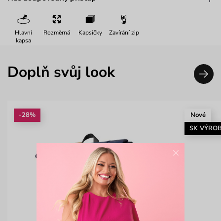
Hlavní
Rozměrná
Kapsičky
Zavírání zip
kapsa
Doplň svůj look
-28%
Nové
SK VÝRO
×