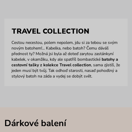
TRAVEL COLLECTION
Cestou necestou, polem nepolem, jdu si za tebou se svým
novým batohem!... Kabelka, nebo batoh? Čemu dáváš
přednost ty? Možná jsi byla až doteď zarytou zastánkyní
kabelek, v okamžiku, kdy ale spatříš bombastické
batohy a
cestovní tašky z kolekce Travel collection
, sama zjistíš, že
jeden musí být tvůj. Tak odhoď starosti, nasaď pohodlný a
stylový batoh na záda a vydej se dobýt svět.
Dárkové balení