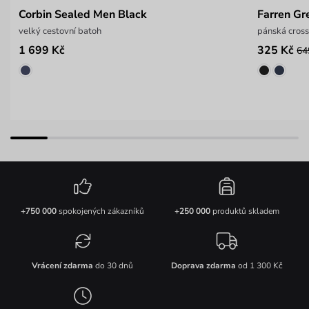
Corbin Sealed Men Black
Farren Gr
velký cestovní batoh
pánská cros
1 699 Kč
325 Kč
64
+750 000
spokojených zákazníků
+250 000
produktů skladem
Vrácení zdarma
do 30 dnů
Doprava zdarma
od 1 300 Kč