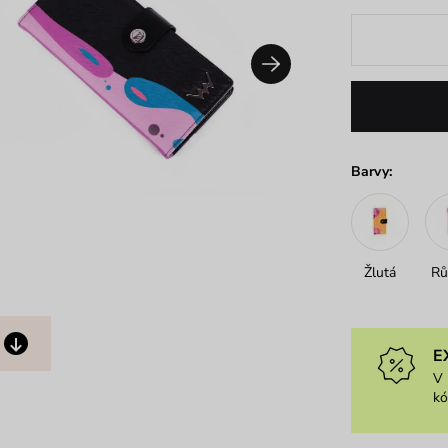
Barvy:
Žlutá
Rů
E
V 
k