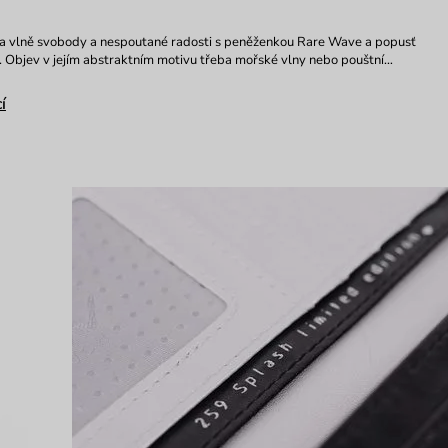
na vlně svobody a nespoutané radosti s peněženkou Rare Wave a popusť
i. Objev v jejím abstraktním motivu třeba mořské vlny nebo pouštní…
í