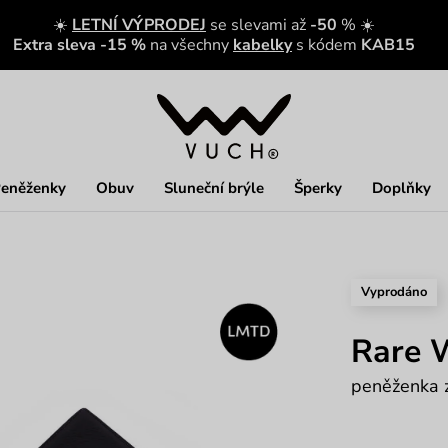
☀️
LETNÍ VÝPRODEJ
se slevami až
-50
% ☀️
Extra sleva -15 %
na všechny
kabelky
s kódem
KAB15
eněženky
Obuv
Sluneční brýle
Šperky
Doplňky
Vyprodáno
Rare 
peněženka z