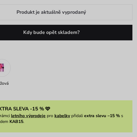
Produkt je aktuálně vyprodaný
Kdy bude opět skladem?
žová
XTRA SLEVA -15 % 🩷
rámci
letního výprodeje
pro
kabelky
přidali
extra slevu −15 %
s
ódem
KAB15
.