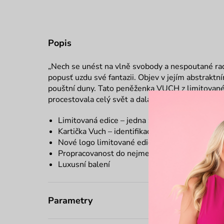
Popis
„Nech se unést na vlně svobody a nespoutané r
popusť uzdu své fantazii. Objev v jejím abstrakt
pouštní duny. Tato peněženka VUCH z limitované 
procestovala celý svět a dala abstraktním motivů
Limitovaná edice – jedna z pouhých 259 kusů
Kartička Vuch – identifikace při ztrátě peněžen
Nové logo limitované edice
Propracovanost do nejmenšího detailu
Luxusní balení
Parametry