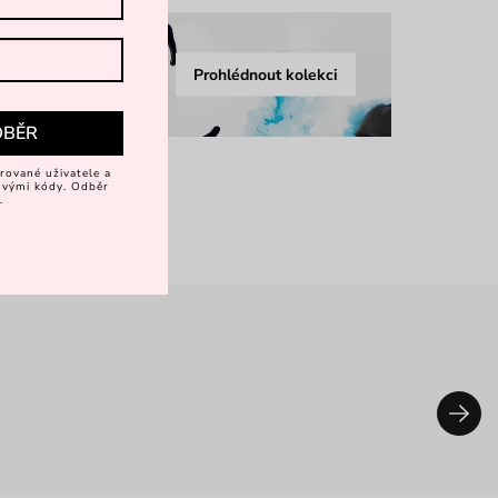
Prohlédnout kolekci
DBĚR
rované uživatele a
vovými kódy. Odběr
.