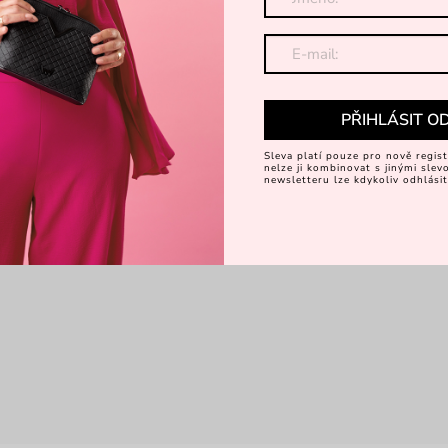
PŘIHLÁSIT O
Sleva platí pouze pro nově regist
nelze ji kombinovat s jinými sle
newsletteru lze kdykoliv odhlásit