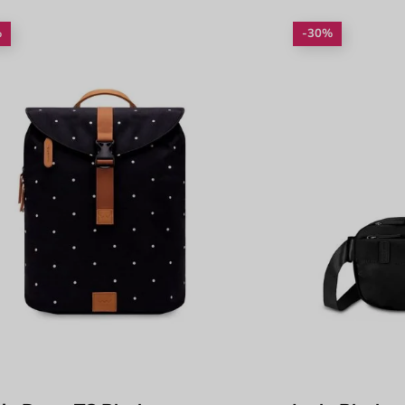
%
-30%