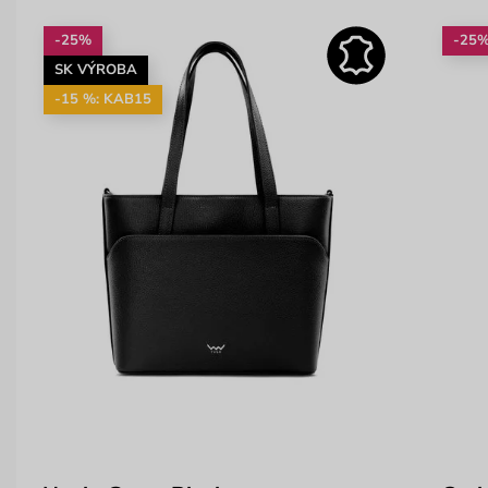
-25%
-25
SK VÝROBA
-15 %: KAB15