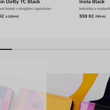
in Dotty TC Black
Inola Black
vní batoh s dvojitým zapínáním
ledvinka s nastav
Kč
559 Kč
1 299 Kč
799 Kč