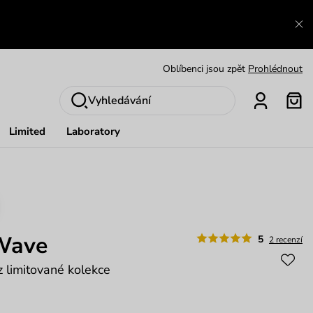
Výměna a vrácení zdarma
Zobrazit
Oblíbenci jsou zpět
Prohlédnout
Nech se inspirovat
Ukázat
Vyhledávání
Limited
Laboratory
Wave
5
2 recenzí
 limitované kolekce