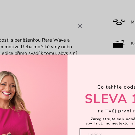
M
adosti s peněženkou Rare Wave a
B
ním motivu třeba mořské vlny nebo
edice přímo svádí k tomu, abys s ní
m reálnou podobu. Co ty na to?“
O
ky
Co takhle dod
F
SLEVA 
7-
na Tvůj první 
Zaregistrujte se k odb
aby Ti už nic neuteklo, a 
Objevte 