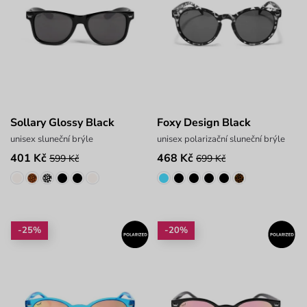
Sollary Glossy Black
Foxy Design Black
unisex sluneční brýle
unisex polarizační sluneční brýle
401 Kč
468 Kč
599 Kč
699 Kč
-25%
-20%