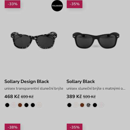
-33%
-35%
Sollary Design Black
Sollary Black
unisex transparentní sluneční brýle
unisex sluneční brýle s matnými obroučkami
468 Kč
389 Kč
699 Kč
599 Kč
-38%
-35%