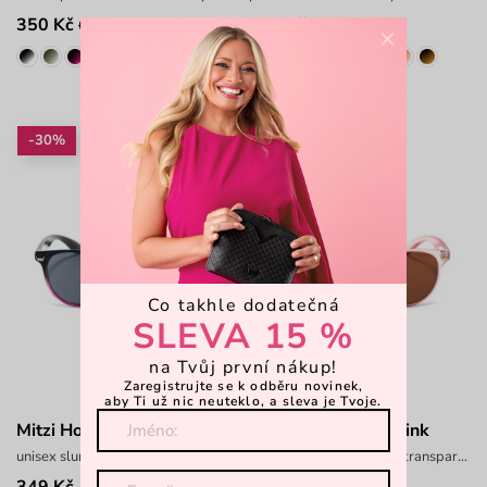
350 Kč
489 Kč
699 Kč
699 Kč
×
-30%
-28%
Co takhle dodatečná
SLEVA 15 %
na Tvůj první nákup!
Zaregistrujte se k odběru novinek,
aby Ti už nic neuteklo, a sleva je Tvoje.
Mitzi Horizontal Pink
Mitzi Transparent Pink
unisex sluneční brýle
dámské sluneční brýle s transparentními obroučkami
349 Kč
359 Kč