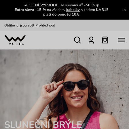
Zajímavosti ze světa Vuch:
Přečíst
☀️
LETNÍ VÝPRODEJ
se slevami
až -50 %
☀️
Extra sleva -15 %
na všechny
kabelky
s kódem
KAB15
Výměna a vrácení zdarma
Zobrazit
platí
do pondělí 10.8.
Oblíbenci jsou zpět
Prohlédnout
Nech se inspirovat
Ukázat
SLUNEČNÍ BRÝLE