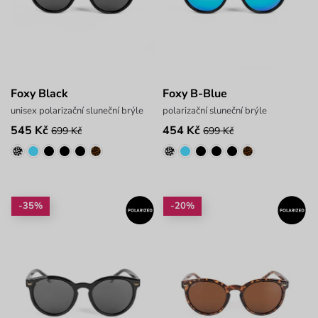
Foxy Black
Foxy B-Blue
unisex polarizační sluneční brýle
polarizační sluneční brýle
545 Kč
454 Kč
699 Kč
699 Kč
-35%
-20%