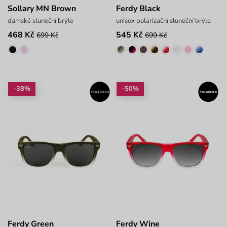
Sollary MN Brown
Ferdy Black
dámské sluneční brýle
unisex polarizační sluneční brýle
468 Kč
545 Kč
699 Kč
699 Kč
-38%
-50%
Ferdy Green
Ferdy Wine