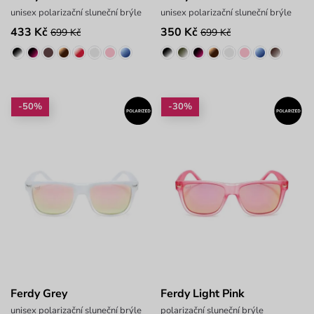
unisex polarizační sluneční brýle
unisex polarizační sluneční brýle
433 Kč
350 Kč
699 Kč
699 Kč
-50%
-30%
Ferdy Grey
Ferdy Light Pink
unisex polarizační sluneční brýle
polarizační sluneční brýle