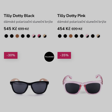
Tilly Dotty Black
Tilly Dotty Pink
dámské polarizační sluneční brýle
dámské polarizační sluneční brýle
545 Kč
454 Kč
699 Kč
699 Kč
-30%
-35%