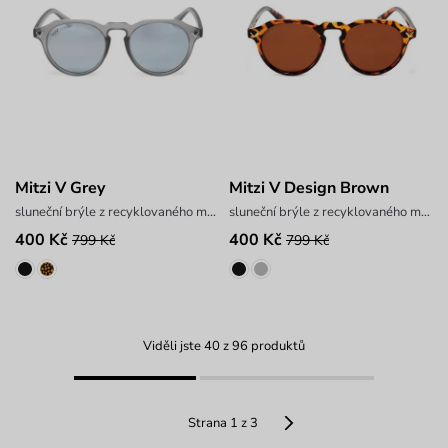
Mitzi V Grey
Mitzi V Design Brown
sluneční brýle z recyklovaného materiálu
sluneční brýle z recyklovaného materiálu
400 Kč
400 Kč
799 Kč
799 Kč
Viděli jste 40 z 96 produktů
Strana 1 z 3