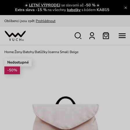
☀️
LETNÍ VÝPRODEJ
se slevami až
-50 %
☀️
Výměna a vrácení zdarma
Zobrazit
Extra sleva -15 %
na všechny
kabelky
s kódem
KAB15
Oblíbenci jsou zpět
Prohlédnout
Nech se inspirovat
Ukázat
Home
/
Ženy
/
Batohy
/
Batůžky
/
Joanna Small Beige
Nedostupné
-50%