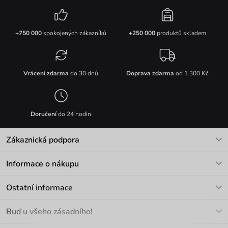
+750 000
spokojených zákazníků
+250 000
produktů skladem
Vrácení zdarma
do 30 dnů
Doprava zdarma
od 1 300 Kč
Doručení
do 24 hodin
Zákaznická podpora
V pracovních dnech Po-Pá: 8-17h
Informace o nákupu
info@vuch.cz
Kontakt
Ostatní informace
+420 466 566 493
Doprava a platba
O nás
Buď u všeho zásadního!
Materiály a údržba
Kariéra
Nejčastější dotazy