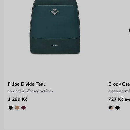
Filipa Divide Teal
Brody Gr
elegantní městský batůžek
elegantní m
1 299 Kč
727 Kč
1 