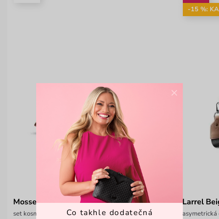
-15 %: K
×
Mosse set Creme
Larrel Be
Co takhle dodatečná
set kosmetických taštiček
asymetrická 