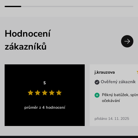
Hodnocení
zákazníků
j.krauzova
Ověřený zákazník
5
Pěkný batůžek, spln
očekávání
průměr z 4 hodnocení
přidáno 14. 11. 2025