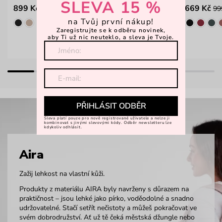
SLEVA 15 %
899 Kč
669 Kč
99
na Tvůj první nákup!
Zaregistrujte se k odběru novinek,
aby Ti už nic neuteklo, a sleva je Tvoje.
PŘIHLÁSIT ODBĚR
Sleva platí pouze pro nově registrované uživatele a nelze ji
kombinovat s jinými slevovými kódy. Odběr newsletteru lze
kdykoliv odhlásit.
Aira
Zažij lehkost na vlastní kůži.
Produkty z materiálu AIRA byly navrženy s důrazem na
praktičnost – jsou lehké jako pírko, voděodolné a snadno
udržovatelné. Stačí setřít nečistoty a můžeš pokračovat ve
svém dobrodružství. Ať už tě čeká městská džungle nebo