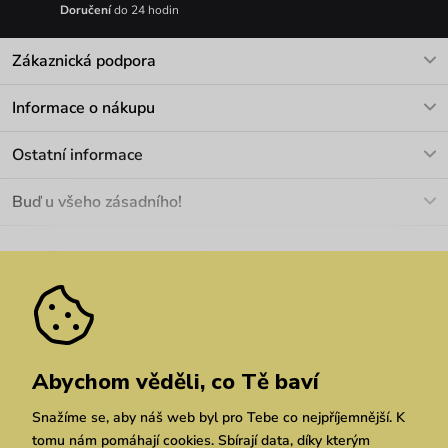
Doručení
do 24 hodin
Zákaznická podpora
V pracovních dnech Po-Pá: 8-17h
Informace o nákupu
info@vuch.cz
Kontakt
Ostatní informace
+420 466 566 493
Doprava a platba
O nás
Buď u všeho zásadního!
Materiály a údržba
Kariéra
Nejčastější dotazy
Novinky
Slevy
Akce
Velkoobchod
Vrácení a reklamace
We Care
Odebírat
Pozáruční opravy
Dárkové poukazy
Zásady ochrany osobních údajů
zde
Vuchlook
Prodejny
Praha
Brno
Chrudim
Abychom věděli, co Tě baví
Snažíme se, aby náš web byl pro Tebe co nejpříjemnější. K
tomu nám pomáhají cookies. Sbírají data, díky kterým