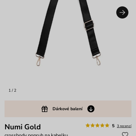
1
/ 2
Dárkové balení
Numi Gold
5
3 recenzí
crossbody popruh na kabelku