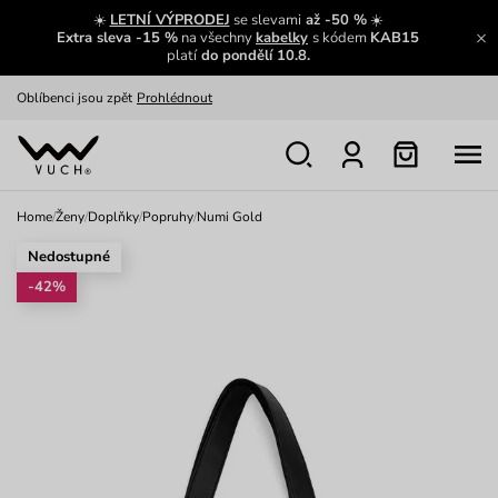
Zajímavosti ze světa Vuch:
Přečíst
☀️
LETNÍ VÝPRODEJ
se slevami
až -50 %
☀️
Extra sleva -15 %
na všechny
kabelky
s kódem
KAB15
Výměna a vrácení zdarma
Zobrazit
platí
do pondělí 10.8.
Oblíbenci jsou zpět
Prohlédnout
Nech se inspirovat
Ukázat
Home
/
Ženy
/
Doplňky
/
Popruhy
/
Numi Gold
Nedostupné
-42%