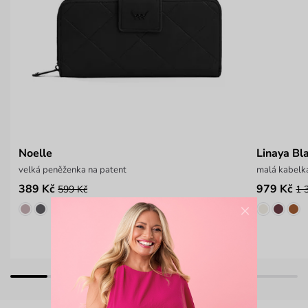
Noelle
Linaya Bl
velká peněženka na patent
malá kabelk
389 Kč
979 Kč
599 Kč
1 
×