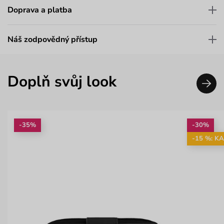
Doprava a platba
Náš zodpovědný přístup
Doplň svůj look
-35%
-30%
-15 %: K