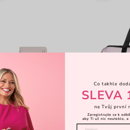
Co takhle dod
SLEVA 
na Tvůj první 
a MN Beige
Deyna Pink
Zaregistrujte se k odb
aby Ti už nic neuteklo, a 
puntíkatá peněženka na patent
omyvatelná cestov