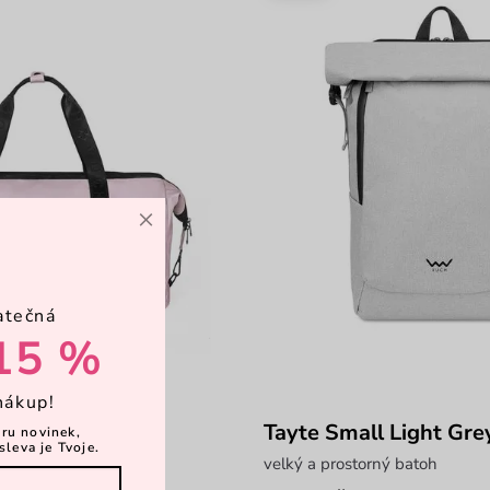
×
atečná
15 %
nákup!
Tayte Small Light Gre
ěru novinek,
sleva je Tvoje.
ní taška
velký a prostorný batoh