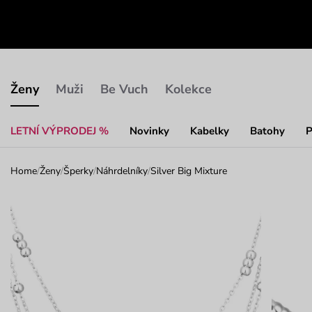
Ženy
Muži
Be Vuch
Kolekce
LETNÍ VÝPRODEJ %
Novinky
Kabelky
Batohy
P
Home
/
Ženy
/
Šperky
/
Náhrdelníky
/
Silver Big Mixture