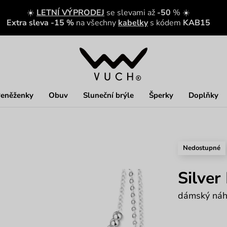
☀️
LETNÍ VÝPRODEJ
se slevami až
-50
% ☀️
Extra sleva -15 %
na všechny
kabelky
s kódem
KAB15
eněženky
Obuv
Sluneční brýle
Šperky
Doplňky
Nedostupné
Silver
dámský náhr