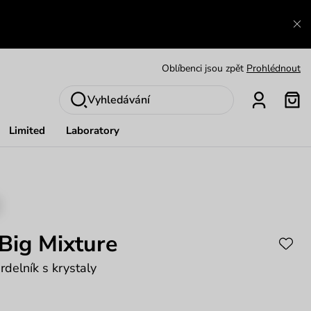
Výměna a vrácení zdarma
Zobrazit
Oblíbenci jsou zpět
Prohlédnout
Nech se inspirovat
Ukázat
Vyhledávání
Limited
Laboratory
 Big Mixture
delník s krystaly