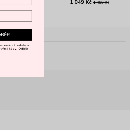
1 049 Kč
1 499 Kč
DBĚR
rované uživatele a
vovými kódy. Odběr
.