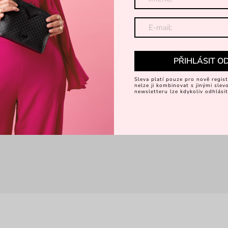
Kč
779 Kč
549 Kč
1 499 Kč
PŘIHLÁSIT O
Sleva platí pouze pro nově regist
nelze ji kombinovat s jinými sle
newsletteru lze kdykoliv odhlásit