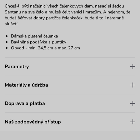
Chceš-li býti náčelnicí všech čelenkových dam, nasaď si šedou
Santanu na své čelo a můžeš čelit vánici i mrazům. A nejenom, že
budeš šéfovat dobrý partičce čelenkaček, bude ti to i náramně
slušet!
Dámská pletená čelenka
Bavlněná podšívka s puntíky
Obvod - min. 24,5 cm a max. 27 cm
Parametry
Materiály a údržba
Doprava a platba
Náš zodpovědný přístup