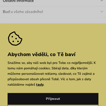
Ostatní informace
+420 466 566 493
Doprava a platba
O nás
Buď u všeho zásadního!
Materiály a údržba
Kariéra
Nejčastější dotazy
Novinky
Slevy
Akce
Velkoobchod
Vrácení a reklamace
We Care
Odebírat
Pozáruční opravy
Dárkové poukazy
Zásady ochrany osobních údajů
zde
Vuchlook
Prodejny
Praha
Brno
Chrudim
Abychom věděli, co Tě baví
Snažíme se, aby náš web byl pro Tebe co nejpříjemnější. K
tomu nám pomáhají cookies. Sbírají data, díky kterým
můžeme personalizovat reklamy, sledovat, co Tě zajímá a
přizpůsobovat obsah přesně Tobě. Víc o tom, jak s daty
nakládáme najdeš
tady
.
Copyright © 2026 Vuch s.r.o. Všechna práva vyhrazena. Technicky zajišťuje
Simplia.cz
Přijmout
Obchodní podmínky
Zásady ochrany osobních údajů