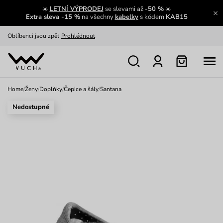
☀️
LETNÍ VÝPRODEJ
se slevami až
-50 %
☀️
Výměna a vrácení zdarma
Zobrazit
Extra sleva -15 %
na všechny
kabelky
s kódem
KAB15
Oblíbenci jsou zpět
Prohlédnout
Nech se inspirovat
Ukázat
Home
/
Ženy
/
Doplňky
/
Čepice a šály
/
Santana
Nedostupné