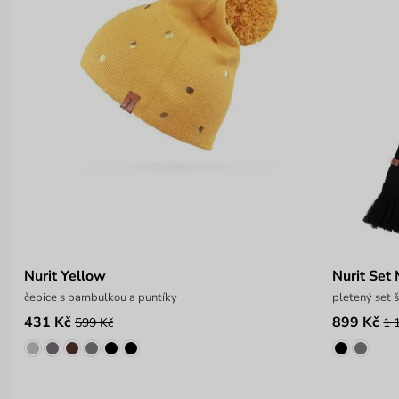
Nurit Yellow
Nurit Set
čepice s bambulkou a puntíky
pletený set 
431 Kč
899 Kč
599 Kč
1 