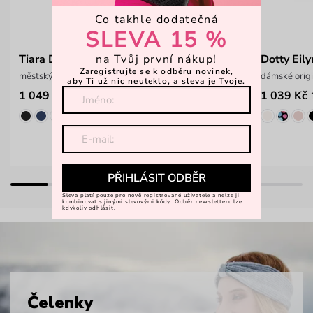
Co takhle dodatečná
SLEVA 15 %
na Tvůj první nákup!
Tiara Diamond Grey
Dotty Eil
Zaregistrujte se k odběru novinek,
městský prostorný batoh na zip
dámské origi
aby Ti už nic neuteklo, a sleva je Tvoje.
1 049 Kč
1 039 Kč
1 499 Kč
PŘIHLÁSIT ODBĚR
Sleva platí pouze pro nově registrované uživatele a nelze ji
kombinovat s jinými slevovými kódy. Odběr newsletteru lze
kdykoliv odhlásit.
Čelenky