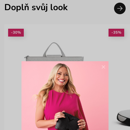
Doplň svůj look
-30%
-35%
×