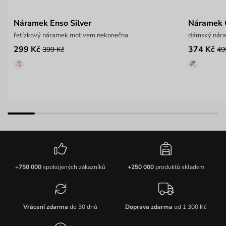
Náramek Enso Silver
Náramek 
řetízkový náramek motivem nekonečna
dámský nára
299 Kč
374 Kč
399 Kč
49
+750 000
spokojených zákazníků
+250 000
produktů skladem
Vrácení zdarma
do 30 dnů
Doprava zdarma
od 1 300 Kč