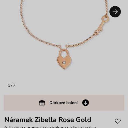
1
/ 7
Dárkové balení
Náramek Zibella Rose Gold
řetízkový náramek se zámkem ve tvaru srdce