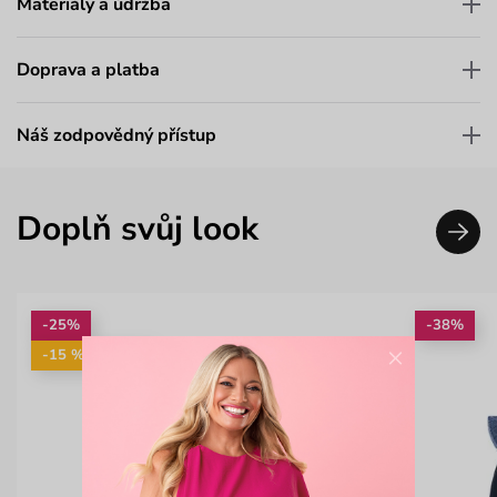
Materiály a údržba
Doprava a platba
Náš zodpovědný přístup
Doplň svůj look
-25%
-38%
×
-15 %: KAB15