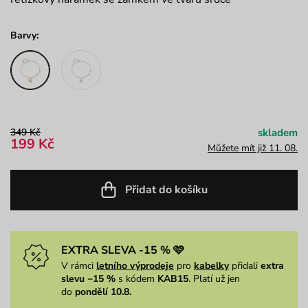
Barvy:
349 Kč
skladem
199 Kč
Můžete mít již 11. 08.
Přidat do košíku
EXTRA SLEVA -15 % 🩷
V rámci
letního výprodeje
pro
kabelky
přidali
extra
slevu −15 %
s kódem
KAB15
. Platí už jen
do
pondělí 10.8.