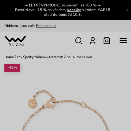
Zajímavosti ze světa Vuch:
Přečíst
☀️
LETNÍ VÝPRODEJ
se slevami
až -50 %
☀️
Extra sleva -15 %
na všechny
kabelky
s kódem
KAB15
Výměna a vrácení zdarma
Zobrazit
platí
do pondělí 10.8.
Oblíbenci jsou zpět
Prohlédnout
Nech se inspirovat
Ukázat
Home
/
Ženy
/
Šperky
/
Náramky
/
Náramek Zibella Rose Gold
-43%