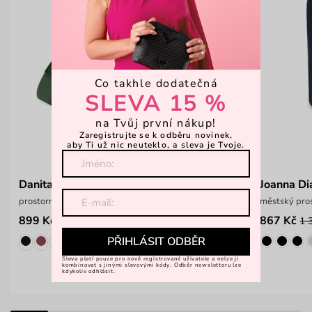
Co takhle dodatečná
SLEVA 15 %
na Tvůj první nákup!
Zaregistrujte se k odběru novinek,
aby Ti už nic neuteklo, a sleva je Tvoje.
Danita Green
Joanna D
prostorná crossbody kabelka
městský pros
899 Kč
867 Kč
1 199 Kč
1 
PŘIHLÁSIT ODBĚR
Sleva platí pouze pro nově registrované uživatele a nelze ji
kombinovat s jinými slevovými kódy. Odběr newsletteru lze
kdykoliv odhlásit.