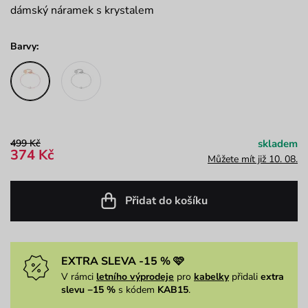
dámský náramek s krystalem
Barvy:
499 Kč
skladem
374 Kč
Můžete mít již 10. 08.
Přidat do košíku
EXTRA SLEVA -15 % 🩷
V rámci
letního výprodeje
pro
kabelky
přidali
extra
slevu −15 %
s kódem
KAB15
.