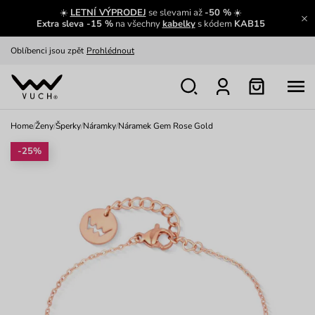
☀️
LETNÍ VÝPRODEJ
se slevami až
-50 %
☀️
Výměna a vrácení zdarma
Zobrazit
Extra sleva -15 %
na všechny
kabelky
s kódem
KAB15
Oblíbenci jsou zpět
Prohlédnout
Nech se inspirovat
Ukázat
Home
/
Ženy
/
Šperky
/
Náramky
/
Náramek Gem Rose Gold
-25%