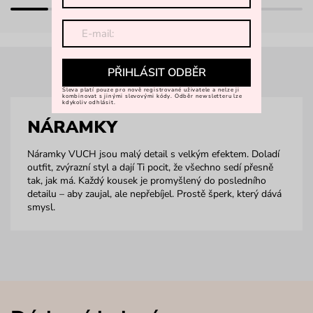
PŘIHLÁSIT ODBĚR
Sleva platí pouze pro nově registrované uživatele a nelze ji
kombinovat s jinými slevovými kódy. Odběr newsletteru lze
kdykoliv odhlásit.
NÁRAMKY
Náramky VUCH jsou malý detail s velkým efektem. Doladí
outfit, zvýrazní styl a dají Ti pocit, že všechno sedí přesně
tak, jak má. Každý kousek je promyšlený do posledního
detailu – aby zaujal, ale nepřebíjel. Prostě šperk, který dává
smysl.