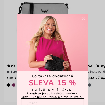
×
Nuria Grey
Neil Dust
mini crossbody kabelka na zip
pánská peně
Co takhle dodatečná
449 Kč
384 Kč
599 Kč
69
SLEVA 15 %
na Tvůj první nákup!
Zaregistrujte se k odběru novinek,
aby Ti už nic neuteklo, a sleva je Tvoje.