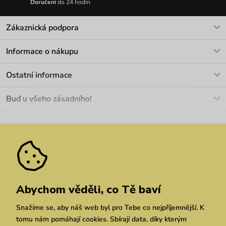
Doručení
do 24 hodin
Zákaznická podpora
V pracovních dnech Po-Pá: 8-17h
Informace o nákupu
info@vuch.cz
Kontakt
Ostatní informace
+420 466 566 493
Doprava a platba
O nás
Buď u všeho zásadního!
Materiály a údržba
Kariéra
Nejčastější dotazy
Novinky
Slevy
Akce
Velkoobchod
Vrácení a reklamace
We Care
Odebírat
Pozáruční opravy
Dárkové poukazy
Zásady ochrany osobních údajů
zde
Vuchlook
Prodejny
Praha
Brno
Chrudim
Abychom věděli, co Tě baví
Snažíme se, aby náš web byl pro Tebe co nejpříjemnější. K
tomu nám pomáhají cookies. Sbírají data, díky kterým